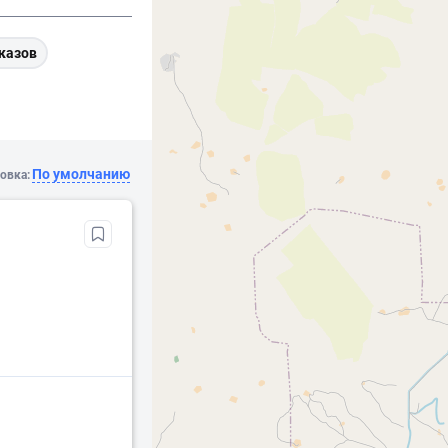
казов
По умолчанию
овка: