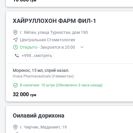
сум
ХАЙРУЛЛОХОН ФАРМ ФИЛ-1
г. Яйпан, улица Туркестан, дом 190
Центральная Стоматология
Открыто
·
Закроется в 20:00
+998 (91) XXX-XX-XX
смотреть
Моренос, 15 мл, спрей назал.
Hvara Pharmaceuticals (Узбекистан)
В наличии: 10 штук
(Обновлено 3 часа назад)
32 000
сум
Оилавий дорихона
г. Чирчик, Маданият, 19