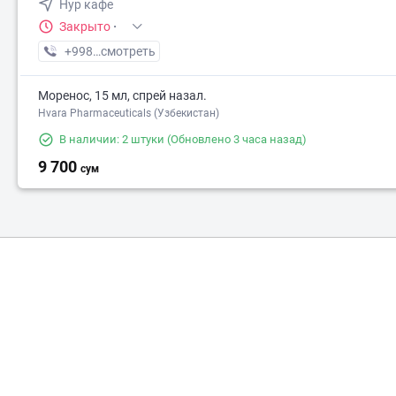
Нур кафе
Закрыто
·
+998 (77) XXX-XX-XX
смотреть
Моренос, 15 мл, спрей назал.
Hvara Pharmaceuticals (Узбекистан)
В наличии: 2 штуки
(Обновлено 3 часа назад)
9 700
сум