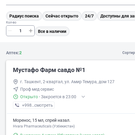
Радиус поиска
Сейчас открыто
24/7
Доступны для за
Кол-во
Все в наличии
Аптек:
2
Сортир
Мустафо Фарм савдо №1
г. Ташкент, 2-квартал, ул. Амир Темура, дом 127
Проф мед сервис
Открыто
·
Закроется в 23:00
+998 (71) XXX-XX-XX
смотреть
Моренос, 15 мл, спрей назал.
Hvara Pharmaceuticals (Узбекистан)