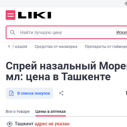
Иска
ства от кашля
Средства от насморка
Препараты от гаймор
Спрей назальный Море
мл: цена в Ташкенте
В список покупок
Все о товаре
Цены в аптеках
Ташкент
адрес не указан