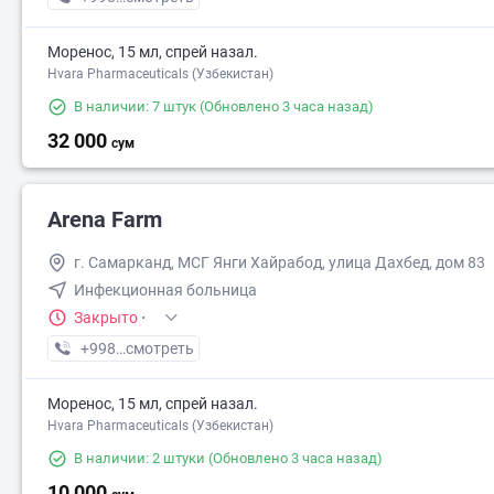
Моренос, 15 мл, спрей назал.
Hvara Pharmaceuticals (Узбекистан)
В наличии: 7 штук
(Обновлено 3 часа назад)
32 000
сум
Arena Farm
г. Самарканд, МСГ Янги Хайрабод, улица Дахбед, дом 83
Инфекционная больница
Закрыто
·
+998 (95) XXX-XX-XX
смотреть
Моренос, 15 мл, спрей назал.
Hvara Pharmaceuticals (Узбекистан)
В наличии: 2 штуки
(Обновлено 3 часа назад)
10 000