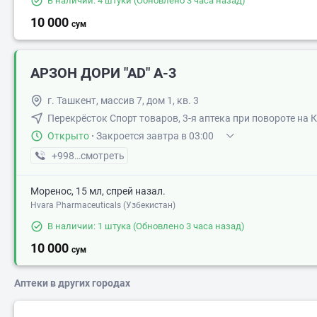
В наличии: 4 штуки
(Обновлено 3 часа назад)
10 000
сум
АРЗОН ДОРИ "АD" А-3
г. Ташкент, массив 7, дом 1, кв. 3
Перекрёсток Спорт товаров, 3-я аптека при повороте на 
Открыто
·
Закроется завтра в 03:00
+998 (94) XXX-XX-XX
смотреть
Моренос, 15 мл, спрей назал.
Hvara Pharmaceuticals (Узбекистан)
В наличии: 1 штука
(Обновлено 3 часа назад)
10 000
сум
Аптеки в других городах