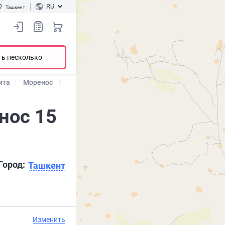
RU
Ташкент
ть несколько
ита
Моренос
нос 15
Город:
Ташкент
Изменить