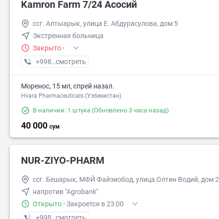
Kamron Farm 7/24 Асосий
ссг. Алтыарык, улица Е. Абдурасулова, дом 5
Экстренная больница
Закрыто
·
+998 (91) XXX-XX-XX
смотреть
Моренос, 15 мл, спрей назал.
Hvara Pharmaceuticals (Узбекистан)
В наличии: 1 штука
(Обновлено 3 часа назад)
40 000
сум
NUR-ZIYO-PHARM
ссг. Бешарык, МФЙ Файзиобод, улица Олтин Водий, дом 
напротив ''Agrobank''
Открыто
·
Закроется в 23:00
+998 (93) XXX-XX-XX
смотреть