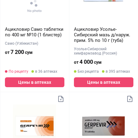
Ацикловир Само таблетки
Ацикловир Усолье-
по 400 мг №10 (1 блистер)
Сибирский мазь д/наруж.
прим. 5% по 10 г (туба)
Само (Узбекистан)
Усолье-Сибирский
7 200
от
сум
химфармзавод (Россия)
4 000
от
сум
По рецепту
в 36 аптеках
Без рецепта
в 395 аптеках
Цены в аптеках
Цены в аптеках