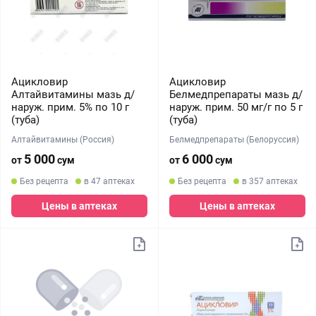
Ацикловир
Ацикловир
Алтайвитамины мазь д/
Белмедпрепараты мазь д/
наруж. прим. 5% по 10 г
наруж. прим. 50 мг/г по 5 г
(туба)
(туба)
Алтайвитамины (Россия)
Белмедпрепараты (Белоруссия)
5 000
6 000
от
сум
от
сум
Без рецепта
в 47 аптеках
Без рецепта
в 357 аптеках
Цены в аптеках
Цены в аптеках