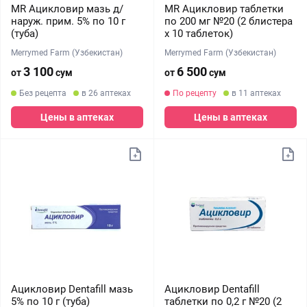
MR Ацикловир мазь д/
MR Ацикловир таблетки
наруж. прим. 5% по 10 г
по 200 мг №20 (2 блистера
(туба)
х 10 таблеток)
Merrymed Farm (Узбекистан)
Merrymed Farm (Узбекистан)
3 100
6 500
от
сум
от
сум
Без рецепта
в 26 аптеках
По рецепту
в 11 аптеках
Цены в аптеках
Цены в аптеках
Ацикловир Dentafill мазь
Ацикловир Dentafill
5% по 10 г (туба)
таблетки по 0,2 г №20 (2