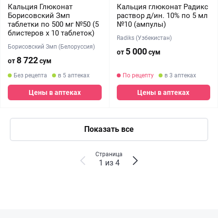
Кальция Глюконат
Кальция глюконат Радикс
Борисовский Змп
раствор д/ин. 10% по 5 мл
таблетки по 500 мг №50 (5
№10 (ампулы)
блистеров х 10 таблеток)
Radiks (Узбекистан)
Борисовский Змп (Белоруссия)
5 000
от
сум
8 722
от
сум
Без рецепта
в 5 аптеках
По рецепту
в 3 аптеках
Цены в аптеках
Цены в аптеках
Показать все
Страница
1 из 4