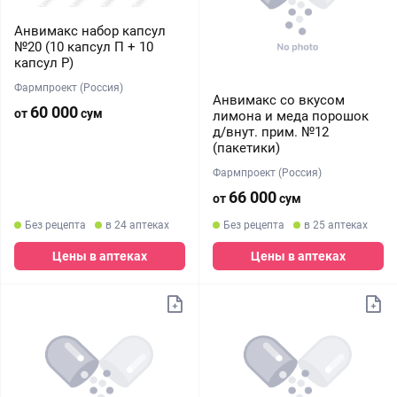
Анвимакс набор капсул
№20 (10 капсул П + 10
капсул Р)
Фармпроект (Россия)
Анвимакс со вкусом
60 000
от
сум
лимона и меда порошок
д/внут. прим. №12
(пакетики)
Фармпроект (Россия)
66 000
от
сум
Без рецепта
в 24 аптеках
Без рецепта
в 25 аптеках
Цены в аптеках
Цены в аптеках