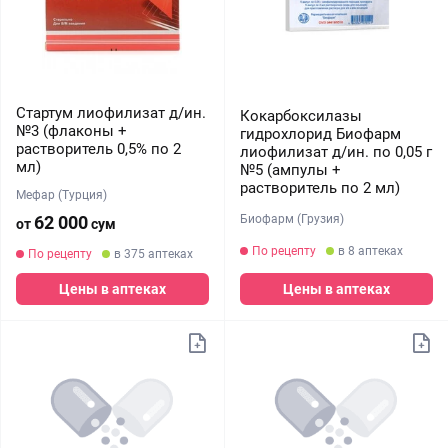
Стартум лиофилизат д/ин.
Кокарбоксилазы
№3 (флаконы +
гидрохлорид Биофарм
растворитель 0,5% по 2
лиофилизат д/ин. по 0,05 г
мл)
№5 (ампулы +
растворитель по 2 мл)
Мефар (Турция)
Биофарм (Грузия)
62 000
от
сум
По рецепту
в 8 аптеках
По рецепту
в 375 аптеках
Цены в аптеках
Цены в аптеках