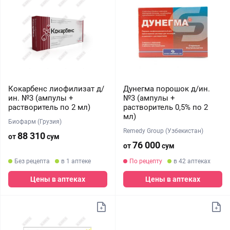
Кокарбенс лиофилизат д/
Дунегма порошок д/ин.
ин. №3 (ампулы +
№3 (ампулы +
растворитель по 2 мл)
растворитель 0,5% по 2
мл)
Биофарм (Грузия)
Remedy Group (Узбекистан)
88 310
от
сум
76 000
от
сум
Без рецепта
в 1 аптеке
По рецепту
в 42 аптеках
Цены в аптеках
Цены в аптеках