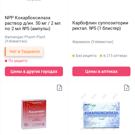
NPP Кокарбоксилаза
Карбофлин суппозитории
раствор д/ин. 50 мг / 2 мл
ректал. №5 (1 блистер)
по 2 мл №5 (ампулы)
Namangan Pharm Plant
(Узбекистан)
Фармакон (Узбекистан)
Нет в Ташкенте
Без рецепта
в 215 аптеках
По рецепту
Цены в других городах
Цены в аптеках