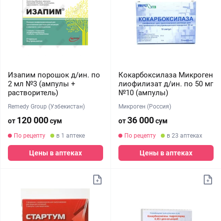
Изапим порошок д/ин. по
Кокарбоксилаза Микроген
2 мл №3 (ампулы +
лиофилизат д/ин. по 50 мг
растворитель)
№10 (ампулы)
Remedy Group (Узбекистан)
Микроген (Россия)
120 000
36 000
от
сум
от
сум
По рецепту
в 1 аптеке
По рецепту
в 23 аптеках
Цены в аптеках
Цены в аптеках