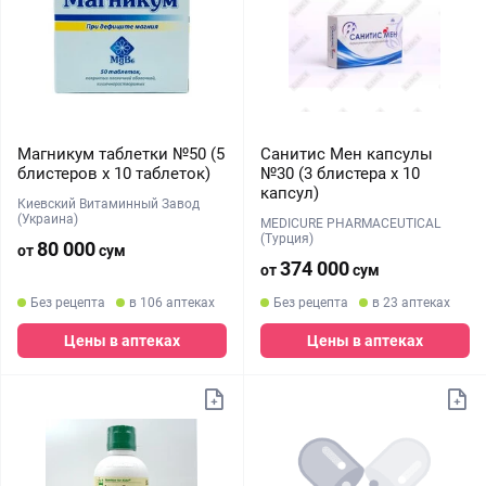
Магникум таблетки №50 (5
Санитис Мен капсулы
блистеров х 10 таблеток)
№30 (3 блистера х 10
капсул)
Киевский Витаминный Завод
(Украина)
MEDICURE PHARMACEUTICAL
(Турция)
80 000
от
сум
374 000
от
сум
Без рецепта
в 106 аптеках
Без рецепта
в 23 аптеках
Цены в аптеках
Цены в аптеках