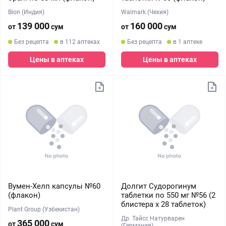
Bion (Индия)
Walmark (Чехия)
139 000
160 000
от
сум
от
сум
Без рецепта
в 112 аптеках
Без рецепта
в 1 аптеке
Цены в аптеках
Цены в аптеках
Вумен-Хелп капсулы №60
Долгит Судорогинум
(флакон)
таблетки по 550 мг №56 (2
блистера х 28 таблеток)
Plant Group (Узбекистан)
Др. Тайсс Натурварен
365 000
от
сум
(Германия)