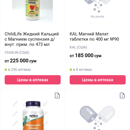
ChildLife Жидкий Кальций
KAL Магний Малат
c Магнием суспензия д/
таблетки по 400 мг №90
внут. прим. по 473 мл
KAL (США)
ChildLife (США)
185 000
от
сум
225 000
от
сум
в 256 аптеках
в 8 аптеках
Цены в аптеках
Цены в аптеках