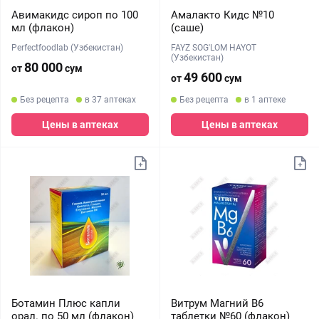
Авимакидс сироп по 100
Амалакто Кидс №10
мл (флакон)
(саше)
Perfectfoodlab (Узбекистан)
FAYZ SOG'LOM HAYOT
(Узбекистан)
80 000
от
сум
49 600
от
сум
Без рецепта
в 37 аптеках
Без рецепта
в 1 аптеке
Цены в аптеках
Цены в аптеках
Ботамин Плюс капли
Витрум Магний В6
орал. по 50 мл (флакон)
таблетки №60 (флакон)