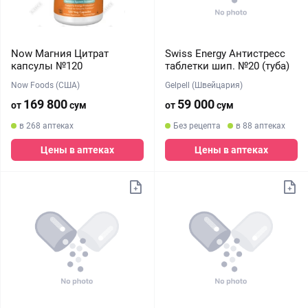
Now Магния Цитрат
Swiss Energy Антистресс
капсулы №120
таблетки шип. №20 (туба)
Now Foods (США)
Gelpell (Швейцария)
169 800
59 000
от
сум
от
сум
в 268 аптеках
Без рецепта
в 88 аптеках
Цены в аптеках
Цены в аптеках