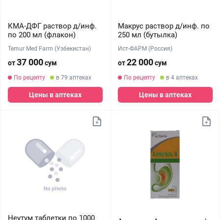
КМА-ДФГ раствор д/инф.
Макрус раствор д/инф. по
по 200 мл (флакон)
250 мл (бутылка)
Temur Med Farm (Узбекистан)
Ист-ФАРМ (Россия)
37 000
22 000
от
сум
от
сум
По рецепту
в 79 аптеках
По рецепту
в 4 аптеках
Цены в аптеках
Цены в аптеках
Неутум таблетки по 1000