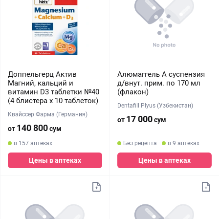
Доппельгерц Актив
Алюмаггель А суспензия
Магний, кальций и
д/внут. прим. по 170 мл
витамин D3 таблетки №40
(флакон)
(4 блистера х 10 таблеток)
Dentafill Plyus (Узбекистан)
Квайссер Фарма (Германия)
17 000
от
сум
140 800
от
сум
в 157 аптеках
Без рецепта
в 9 аптеках
Цены в аптеках
Цены в аптеках