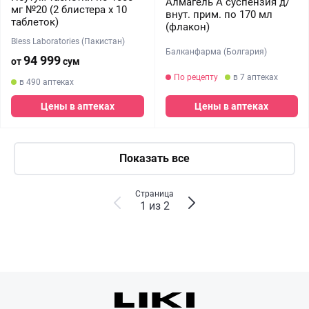
Алмагель А суспензия д/
мг №20 (2 блистера х 10
внут. прим. по 170 мл
таблеток)
(флакон)
Bless Laboratories (Пакистан)
Балканфарма (Болгария)
94 999
от
сум
По рецепту
в 7 аптеках
в 490 аптеках
Цены в аптеках
Цены в аптеках
Показать все
Страница
1 из 2