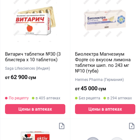
Витарич таблетки №30 (3
Биолектра Магнезиум
блистера х 10 таблеток)
Форте со вкусом лимона
таблетки шип. по 243 мг
Saga Lifesciences (Индия)
№10 (туба)
62 900
от
сум
Hermes Pharma (Германия)
45 000
от
сум
По рецепту
в 405 аптеках
Без рецепта
в 294 аптеках
Цены в аптеках
Цены в аптеках