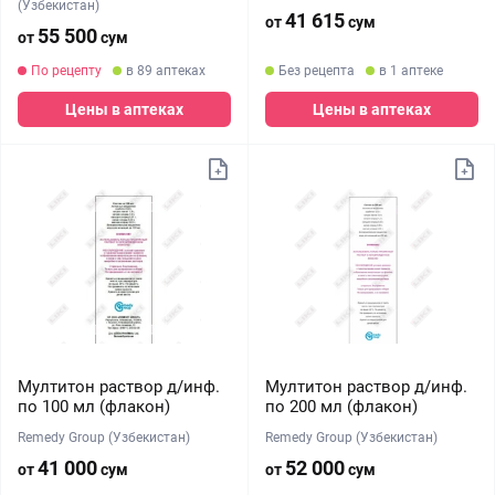
(Узбекистан)
41 615
от
сум
55 500
от
сум
По рецепту
в 89 аптеках
Без рецепта
в 1 аптеке
Цены в аптеках
Цены в аптеках
Мултитон раствор д/инф.
Мултитон раствор д/инф.
по 100 мл (флакон)
по 200 мл (флакон)
Remedy Group (Узбекистан)
Remedy Group (Узбекистан)
41 000
52 000
от
сум
от
сум