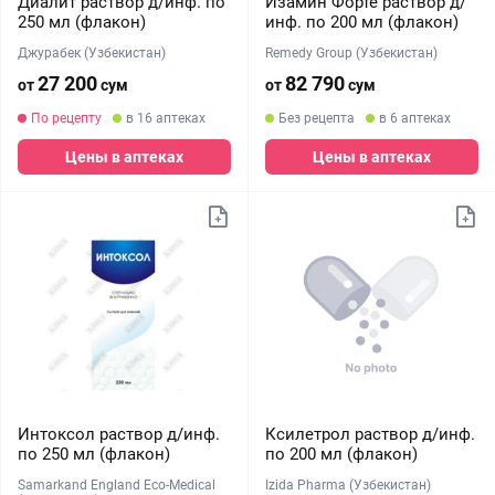
Диалит раствор д/инф. по
Изамин Форте раствор д/
250 мл (флакон)
инф. по 200 мл (флакон)
Джурабек (Узбекистан)
Remedy Group (Узбекистан)
27 200
82 790
от
сум
от
сум
По рецепту
в 16 аптеках
Без рецепта
в 6 аптеках
Цены в аптеках
Цены в аптеках
Интоксол раствор д/инф.
Ксилетрол раствор д/инф.
по 250 мл (флакон)
по 200 мл (флакон)
Samarkand England Eco-Medical
Izida Pharma (Узбекистан)