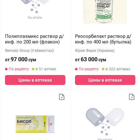
Полиплазмикс раствор д/
Реосорбилакт раствор д/
инф. по 200 мл (флакон)
инф. по 400 мл (бутылка)
Remedy Group (Узбекистан)
Юрия Фарм (Украина)
97 000
63 000
от
сум
от
сум
По рецепту
в 51 аптеке
По рецепту
в 322 аптеках
Цены в аптеках
Цены в аптеках