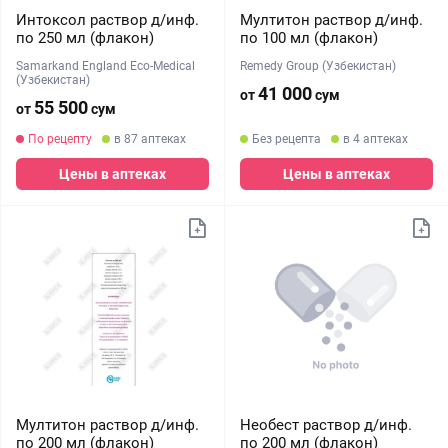
Интоксол раствор д/инф.
Мултитон раствор д/инф.
по 250 мл (флакон)
по 100 мл (флакон)
Samarkand England Eco-Medical
Remedy Group (Узбекистан)
(Узбекистан)
41 000
от
сум
55 500
от
сум
По рецепту
в 87 аптеках
Без рецепта
в 4 аптеках
Цены в аптеках
Цены в аптеках
Мултитон раствор д/инф.
Необест раствор д/инф.
по 200 мл (флакон)
по 200 мл (флакон)