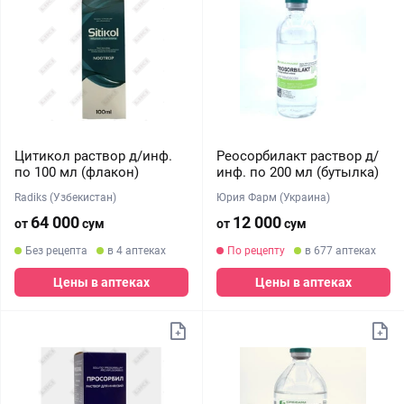
Цитикол раствор д/инф.
Реосорбилакт раствор д/
по 100 мл (флакон)
инф. по 200 мл (бутылка)
Radiks (Узбекистан)
Юрия Фарм (Украина)
64 000
12 000
от
сум
от
сум
Без рецепта
в 4 аптеках
По рецепту
в 677 аптеках
Цены в аптеках
Цены в аптеках