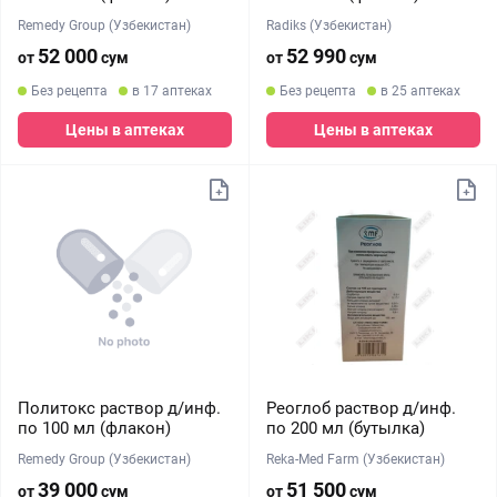
Remedy Group (Узбекистан)
Radiks (Узбекистан)
52 000
52 990
от
сум
от
сум
Без рецепта
в 17 аптеках
Без рецепта
в 25 аптеках
Цены в аптеках
Цены в аптеках
Политокс раствор д/инф.
Реоглоб раствор д/инф.
по 100 мл (флакон)
по 200 мл (бутылка)
Remedy Group (Узбекистан)
Reka-Med Farm (Узбекистан)
39 000
51 500
от
сум
от
сум