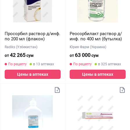
Просорбил раствор д/инф.
Реосорбилакт раствор д/
по 200 мл (флакон)
инф. по 400 мл (бутылка)
Radiks (Узбекистан)
Юрия Фарм (Украина)
42 265
63 000
от
сум
от
сум
По рецепту
в 13 аптеках
По рецепту
в 325 аптеках
Цены в аптеках
Цены в аптеках