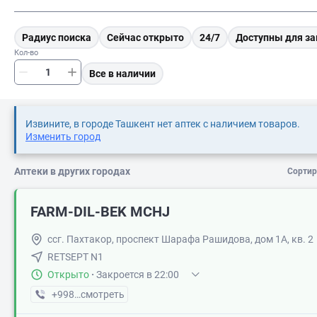
Радиус поиска
Сейчас открыто
24/7
Доступны для за
Кол-во
Все в наличии
Извините, в городе Ташкент нет аптек с наличием товаров.
Изменить город
Аптеки в других городах
Сортир
FARM-DIL-BEK MCHJ
ссг. Пахтакор, проспект Шарафа Рашидова, дом 1А, кв. 2
RETSEPT N1
Открыто
·
Закроется в 22:00
+998 (91) XXX-XX-XX
смотреть