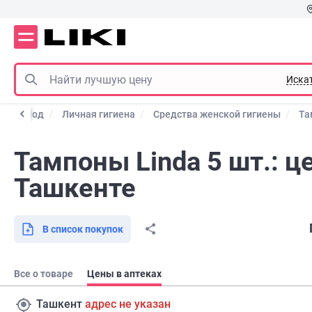
Иска
та и уход
Личная гигиена
Средства женской гигиены
Та
Тампоны Linda 5 шт.: ц
Ташкенте
В список покупок
Все о товаре
Цены в аптеках
Ташкент
адрес не указан