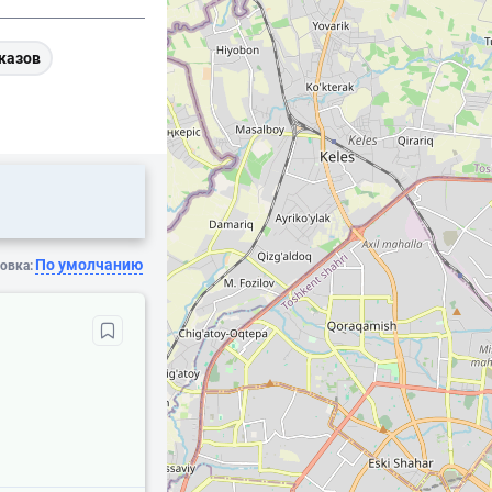
казов
По умолчанию
овка: