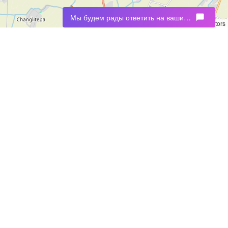
Мы будем рады ответить на ваши вопросы
chat_bubble
Leaflet
|
©
OpenStreetMap
contributors