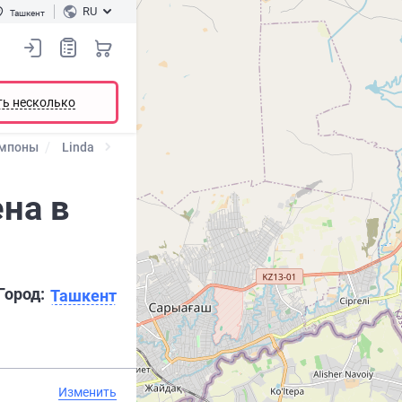
RU
Ташкент
ть несколько
мпоны
Linda
ена в
Город:
Ташкент
Изменить