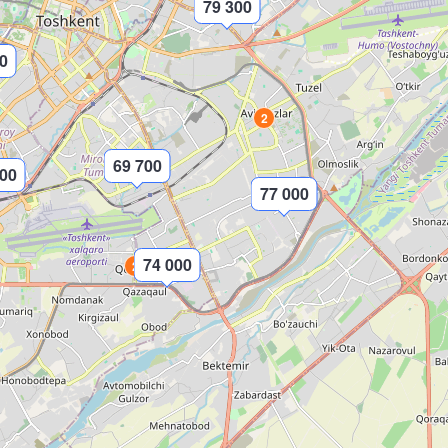
79 300
0
2
69 700
000
77 000
74 000
2