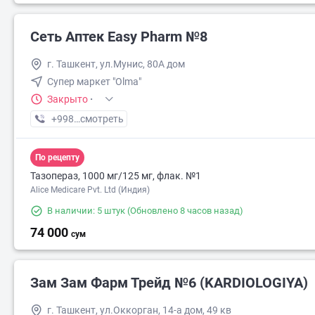
Сеть Аптек Easy Pharm №8
г. Ташкент, ул.Мунис, 80А дом
Супер маркет "Olma"
Закрыто
·
+998 (70) XXX-XX-XX
смотреть
По рецепту
Тазопераз, 1000 мг/125 мг, флак. №1
Alice Medicare Pvt. Ltd (Индия)
В наличии: 5 штук
(Обновлено 8 часов назад)
74 000
сум
Зам Зам Фарм Трейд №6 (KARDIOLOGIYA)
г. Ташкент, ул.Оккорган, 14-а дом, 49 кв