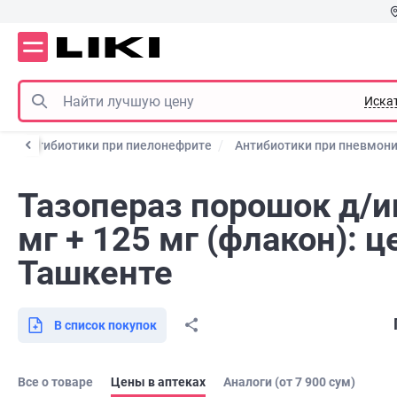
Иска
Антибиотики при пиелонефрите
Антибиотики при пневмон
Тазопераз порошок д/и
мг + 125 мг (флакон): ц
Ташкенте
В список покупок
Все о товаре
Цены в аптеках
Аналоги (от 7 900 сум)