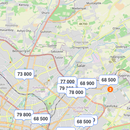
73 800
68 500
77 000
68 900
79 300
2
78 000
79 800
68 500
77 000
68 500