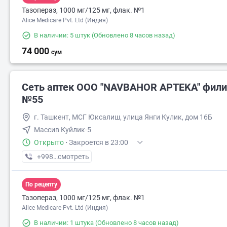
Тазопераз, 1000 мг/125 мг, флак. №1
Alice Medicare Pvt. Ltd (Индия)
В наличии: 5 штук
(Обновлено 8 часов назад)
74 000
сум
Сеть аптек OOO "NAVBAHOR APTEKA" фил
№55
г. Ташкент, МСГ Юксалиш, улица Янги Кулик, дом 16Б
Массив Куйлик-5
Открыто
·
Закроется в 23:00
+998 (94) XXX-XX-XX
смотреть
По рецепту
Тазопераз, 1000 мг/125 мг, флак. №1
Alice Medicare Pvt. Ltd (Индия)
В наличии: 1 штука
(Обновлено 8 часов назад)