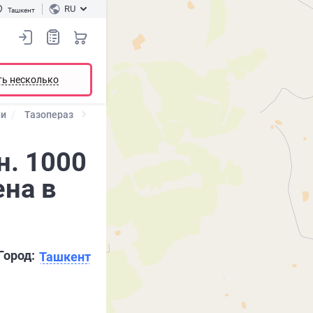
RU
Ташкент
ть несколько
ии
Тазопераз
н. 1000
ена в
Город:
Ташкент