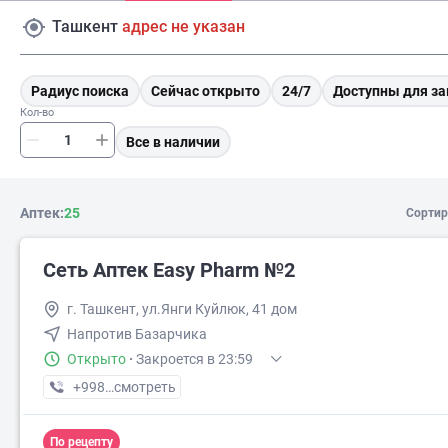
Ташкент
адрес не указан
Радиус поиска
Сейчас открыто
24/7
Доступны для за
Кол-во
Все в наличии
Аптек:
25
Сортир
Сеть Аптек Easy Pharm №2
г. Ташкент, ул.Янги Куйлюк, 41 дом
Напротив Базарчика
Открыто
·
Закроется в 23:59
+998 (97) XXX-XX-XX
смотреть
По рецепту