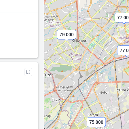
77 00
79 000
77 
68 000
75 000