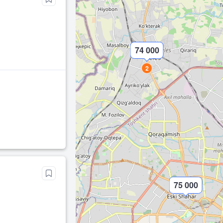
74 000
2
75 000