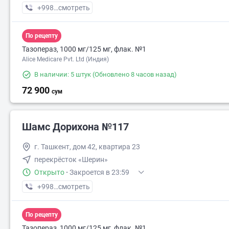
+998 (77) XXX-XX-XX
смотреть
По рецепту
Тазопераз, 1000 мг/125 мг, флак. №1
Alice Medicare Pvt. Ltd (Индия)
В наличии: 5 штук
(Обновлено 8 часов назад)
72 900
сум
Шамс Дорихона №117
г. Ташкент, дом 42, квартира 23
перекрёсток «Шерин»
Открыто
·
Закроется в 23:59
+998 (91) XXX-XX-XX
смотреть
По рецепту
Тазопераз, 1000 мг/125 мг, флак. №1