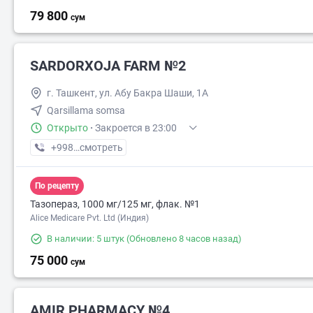
79 800
сум
SARDORXOJA FARM №2
г. Ташкент, ул. Абу Бакра Шаши, 1А
Qarsillama somsa
Открыто
·
Закроется в 23:00
+998 (77) XXX-XX-XX
смотреть
По рецепту
Тазопераз, 1000 мг/125 мг, флак. №1
Alice Medicare Pvt. Ltd (Индия)
В наличии: 5 штук
(Обновлено 8 часов назад)
75 000
сум
AMIR PHARMACY №4