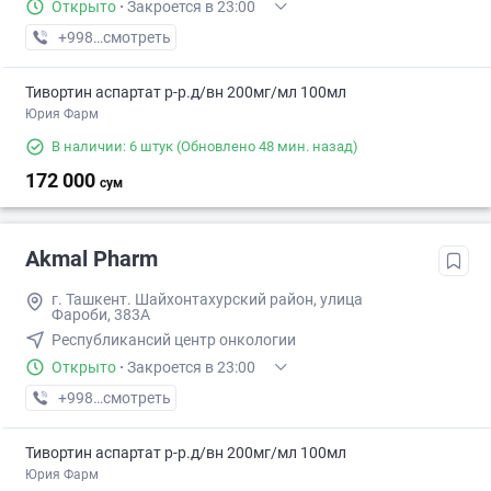
Открыто
·
Закроется в 23:00
+998 (99) XXX-XX-XX
смотреть
Тивортин аспартат р-р.д/вн 200мг/мл 100мл
Юрия Фарм
В наличии: 6 штук
(Обновлено 48 мин. назад)
172 000
сум
Akmal Pharm
г. Ташкент. Шайхонтахурский район, улица
Фароби, 383А
Республикансий центр онкологии
Открыто
·
Закроется в 23:00
+998 (99) XXX-XX-XX
смотреть
Тивортин аспартат р-р.д/вн 200мг/мл 100мл
Юрия Фарм