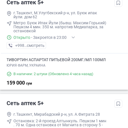
Сеть аптек 5+
г.Ташкент, М.Улугбекский р-н, ул. Буюк ипак
йули. дом 62
Метро: Буюк Ипак Йули (бывш. Максим Горький)
Пешком ​4 мин. ​350 м. напротив Медиапарка, за
остановкой
Открыто
·
Закроется в 23:00
+998 (90) XXX-XX-XX
смотреть
ТИВОРТИН АСПАРТАТ ПИТЬЕВОЙ 200МГ/МЛ 100МЛ
ЮРИЯ ФАРМ, УКРАИНА
В наличии: 2 штуки
(Обновлено 4 часа назад)
159 000
сум
Сеть аптек 5+
г.Ташкент, Мирабадский р-н, ул. А.Фитрата 28
Остановка: 2-й проезд Алтынкуль. П​ешком 1 мин​
. 70 м. Одна остановка от Магнита в сторону 5 -