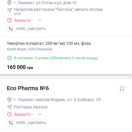
г. Ташкент, ул.Олтин кул, дом-10
Напротив ресторана "Тантана", мечеть Ислам
ота
Закрыто
·
+998 (55) XXX-XX-XX
смотреть
Тивортин Аспартат, 200 мг/мл 100 мл, флак.
Юрия-Фарм, ООО (Украина)
В наличии: 3 штуки
(Обновлено 5 часов назад)
165 000
сум
Eco Pharma №6
г. Ташкент, массив Водник, ул. Х.Бойкаро, 29
Ресторан Авалон
Закрыто
·
+998 (55) XXX-XX-XX
смотреть