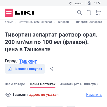
RU
Ташкент
таболизма
Источники аминокислот
Тивортин
Тивортин Аспартат
Тивортин аспартат раствор орал.
200 мг/мл по 100 мл (флакон):
цена в Ташкенте
Город:
Ташкент
В список покупок
Все о товаре
Цены в аптеках
Аналоги (от 18 000 сум)
Ташкент
адрес не указан
Изменить