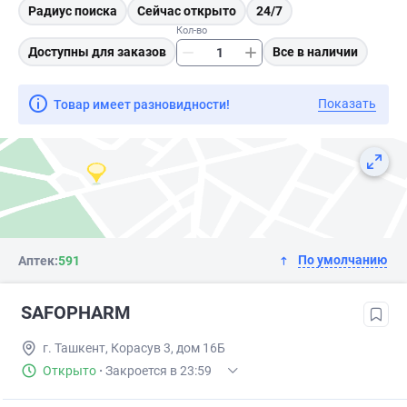
Радиус поиска
Сейчас открыто
24/7
Кол-во
Доступны для заказов
Все в наличии
Показать
Товар имеет разновидности!
По умолчанию
Аптек:
591
SAFOPHARM
г. Ташкент, Корасув 3, дом 16Б
Открыто
·
Закроется в 23:59