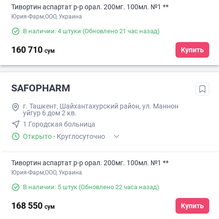
Тивортин аспартат р-р орал. 200мг. 100мл. №1 **
Юрия-Фарм,ООО, Украина
В наличии: 4 штуки
(Обновлено 21 час назад)
160 710
Купить
сум
SAFOPHARM
г. Ташкент, Шайхантахурский район, ул. Маннон
уйгур 6 дом 2 кв.
1 Городская больница
Открыто
·
Круглосуточно
Тивортин аспартат р-р орал. 200мг. 100мл. №1 **
Юрия-Фарм,ООО, Украина
В наличии: 5 штук
(Обновлено 22 часа назад)
168 550
Купить
сум