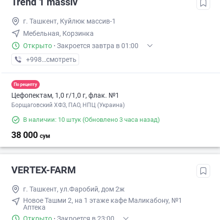
Trend 1 massiv
г. Ташкент, Куйлюк массив-1
Мебельная, Корзинка
Открыто
·
Закроется завтра в 01:00
+998 (97) XXX-XX-XX
смотреть
По рецепту
Цефопектам, 1,0 г/1,0 г, флак. №1
Борщаговский ХФЗ, ПАО, НПЦ (Украина)
В наличии: 10 штук
(Обновлено 3 часа назад)
38 000
сум
VERTEX-FARM
г. Ташкент, ул.Фаробий, дом 2ж
Новое Ташми 2, на 1 этаже кафе Маликабону, №1
Аптека
Открыто
·
Закроется в 23:00