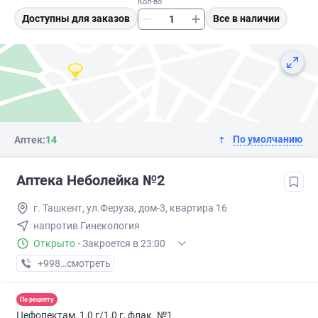
Кол-во
Доступны для заказов
Все в наличии
По умолчанию
Аптек:
14
Аптека Неболейка №2
г. Ташкент, ул.Феруза, дом-3, квартира 16
напротив Гинекология
Открыто
·
Закроется в 23:00
+998 (71) XXX-XX-XX
смотреть
По рецепту
Цефопектам, 1,0 г/1,0 г, флак. №1