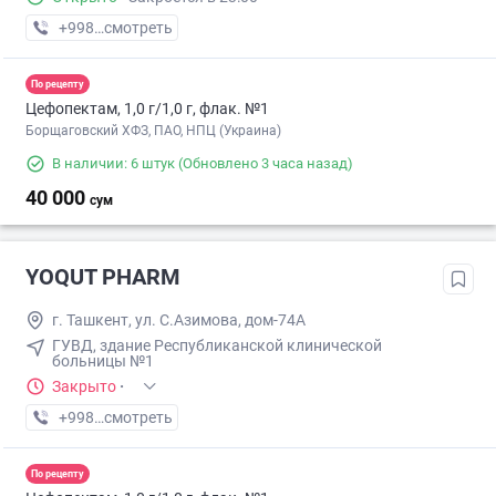
+998 (99) XXX-XX-XX
смотреть
По рецепту
Цефопектам, 1,0 г/1,0 г, флак. №1
Борщаговский ХФЗ, ПАО, НПЦ (Украина)
В наличии: 6 штук
(Обновлено 3 часа назад)
40 000
сум
YOQUT PHARM
г. Ташкент, ул. С.Азимова, дом-74А
ГУВД, здание Республиканской клинической
больницы №1
Закрыто
·
+998 (93) XXX-XX-XX
смотреть
По рецепту