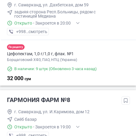
г. Самарканд, ул. Дахбетская, дом 59
задняя сторона Респ.Больницы, рядом с
гостиницей Медиана
Открыто
·
Закроется в 20:00
+998 (95) XXX-XX-XX
смотреть
По рецепту
Цефопектам, 1,0 г/1,0 г, флак. №1
Борщаговский ХФЗ, ПАО, НПЦ (Украина)
В наличии: 9 штук
(Обновлено 3 часа назад)
32 000
сум
ГАРМОНИЯ ФАРМ №8
г. Самарканд, ул. И.Каримова, дом 12
Сиёб базар
Открыто
·
Закроется в 19:00
+998 (95) XXX-XX-XX
смотреть