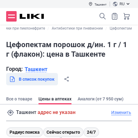
RU
Ташкент
иотики при пиелонефрите
Антибиотики при пневмонии
Цефопектам
Цефопектам порошок д/ин. 1 г / 1
г (флакон): цена в Ташкенте
Город:
Ташкент
В список покупок
Все о товаре
Цены в аптеках
Аналоги (от 7 950 сум)
Ташкент
адрес не указан
Изменить
Радиус поиска
Сейчас открыто
24/7