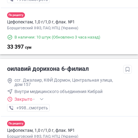
По рецепту
Цефопектам, 1,0 г/1,0 г, флак. №1
Борщаговский ХФЗ, ПАО, НПЦ (Украина)
В наличии: 10 штук
(Обновлено 3 часа назад)
33 397
сум
оилавий дорихона 6-филиал
ссг. Джалаир, КФЙ Дормон, Центральная улица,
дом 157
Внутри медицинского объединения Кибрай
Закрыто
·
+998 (87) XXX-XX-XX
смотреть
По рецепту
Цефопектам, 1,0 г/1,0 г, флак. №1
Борщаговский ХФЗ, ПАО, НПЦ (Украина)