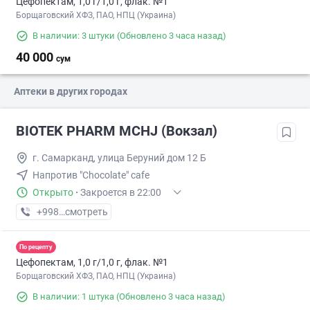
Цефопектам, 1,0 г/1,0 г, флак. №1
Борщаговский ХФЗ, ПАО, НПЦ (Украина)
В наличии: 3 штуки
(Обновлено 3 часа назад)
40 000
сум
Аптеки в других городах
BIOTEK PHARM MCHJ (Вокзал)
г. Самарканд, улица Беруний дом 12 Б
Напротив "Chocolate" cafe
Открыто
·
Закроется в 22:00
+998 (90) XXX-XX-XX
смотреть
По рецепту
Цефопектам, 1,0 г/1,0 г, флак. №1
Борщаговский ХФЗ, ПАО, НПЦ (Украина)
В наличии: 1 штука
(Обновлено 3 часа назад)