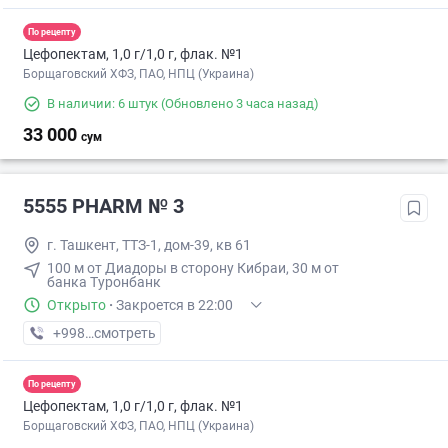
По рецепту
Цефопектам, 1,0 г/1,0 г, флак. №1
Борщаговский ХФЗ, ПАО, НПЦ (Украина)
В наличии: 6 штук
(Обновлено 3 часа назад)
33 000
сум
5555 PHARM № 3
г. Ташкент, ТТЗ-1, дом-39, кв 61
100 м от Диадоры в сторону Кибраи, 30 м от
банка Туронбанк
Открыто
·
Закроется в 22:00
+998 (71) XXX-XX-XX
смотреть
По рецепту
Цефопектам, 1,0 г/1,0 г, флак. №1
Борщаговский ХФЗ, ПАО, НПЦ (Украина)