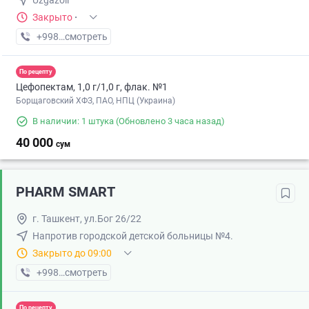
Uzgazoil
Закрыто
·
+998 (77) XXX-XX-XX
смотреть
По рецепту
Цефопектам, 1,0 г/1,0 г, флак. №1
Борщаговский ХФЗ, ПАО, НПЦ (Украина)
В наличии: 1 штука
(Обновлено 3 часа назад)
40 000
сум
PHARM SMART
г. Ташкент, ул.Бог 26/22
Напротив городской детской больницы №4.
Закрыто до 09:00
+998 (55) XXX-XX-XX
смотреть
По рецепту