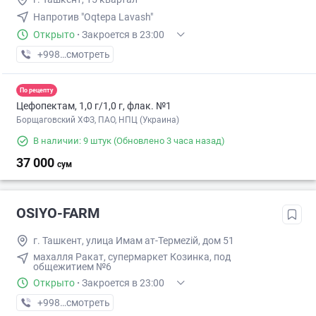
Напротив "Oqtepa Lavash"
Открыто
·
Закроется в 23:00
+998 (50) XXX-XX-XX
смотреть
По рецепту
Цефопектам, 1,0 г/1,0 г, флак. №1
Борщаговский ХФЗ, ПАО, НПЦ (Украина)
В наличии: 9 штук
(Обновлено 3 часа назад)
37 000
сум
OSIYO-FARM
г. Ташкент, улица Имам ат-Термеziй, дом 51
махалля Ракат, супермаркет Козинка, под
общежитием №6
Открыто
·
Закроется в 23:00
+998 (77) XXX-XX-XX
смотреть