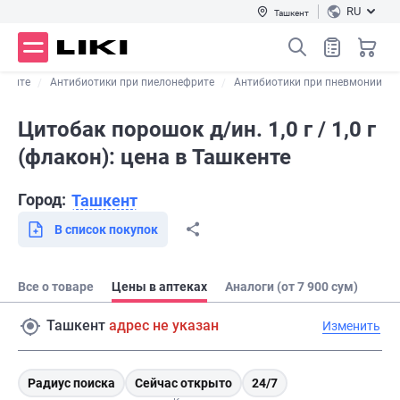
RU
Ташкент
 отите
Антибиотики при пиелонефрите
Антибиотики при пневмонии
Цитобак порошок д/ин. 1,0 г / 1,0 г
(флакон): цена в Ташкенте
Город:
Ташкент
В список покупок
Все о товаре
Цены в аптеках
Аналоги (от 7 900 сум)
Ташкент
адрес не указан
Изменить
Радиус поиска
Сейчас открыто
24/7