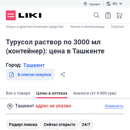
RU
Ташкент
Растворы и диагностические средства
Уколы и капельницы
Турусол
Турусол раствор по 3000 мл
(контейнер): цена в Ташкенте
Город:
Ташкент
В список покупок
Все о товаре
Цены в аптеках
Аналоги (от 4 000 сум)
Ташкент
адрес не указан
Изменить
Радиус поиска
Сейчас открыто
24/7