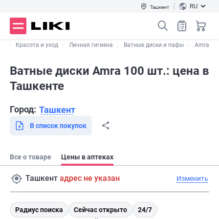
RU
Ташкент
ог
Красота и уход
Личная гигиена
Ватные диски и пафы
Amra
Ватные диски Amra 100 шт.: цена в
Ташкенте
Город:
Ташкент
В список покупок
Все о товаре
Цены в аптеках
Ташкент
адрес не указан
Изменить
Радиус поиска
Сейчас открыто
24/7