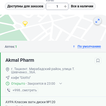
Кол-во
Доступны для заказов
Все в наличии
По умолчанию
Аптек:
1
Akmal Pharm
г. Ташкент. Мирабадский район, улица Т.
Шевченко , 36А.
кафе "Giotto"
Открыто
·
Закроется в 23:00
+998 (99) XXX-XX-XX
смотреть
АУРА Классик ватн.диски №120