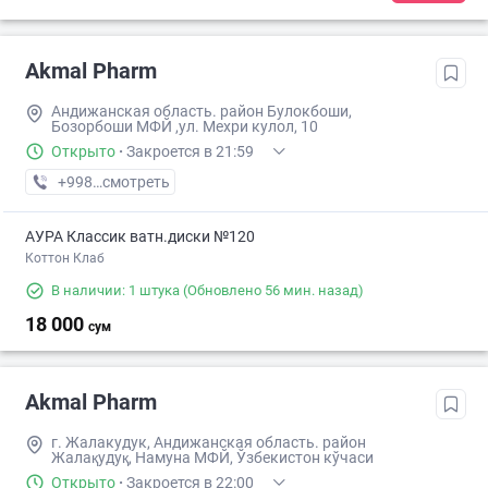
Akmal Pharm
Андижанская область. район Булокбоши,
Бозорбоши МФЙ ,ул. Мехри кулол, 10
Открыто
·
Закроется в 21:59
+998 (88) XXX-XX-XX
смотреть
АУРА Классик ватн.диски №120
Коттон Клаб
В наличии: 1 штука
(Обновлено 56 мин. назад)
18 000
сум
Akmal Pharm
г. Жалакудук, Андижанская область. район
Жалақудуқ, Намуна МФЙ, Ўзбекистон кўчаси
Открыто
·
Закроется в 22:00