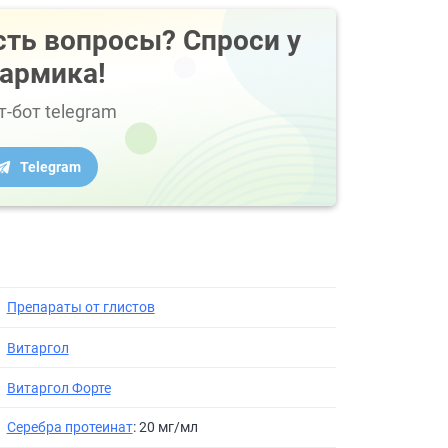
сть вопросы? Спроси у
армика!
т-бот telegram
Telegram
Препараты от глистов
Витаргол
Витаргол Форте
Серебра протеинат
: 20 мг/мл