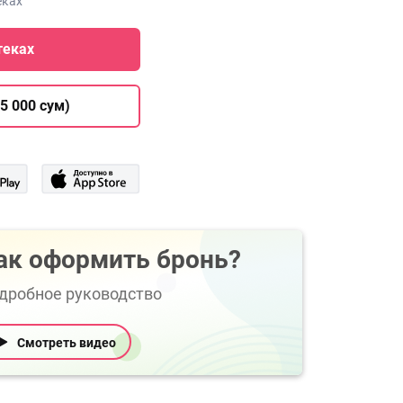
еках
теках
5 000 сум)
ак оформить бронь?
дробное руководство
Смотреть видео