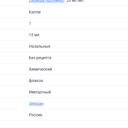
Серебра протеинат
: 20 мг/мл
Капли
1
15 мл
Назальные
Без рецепта
Химический
флакон
Импортный
Элюсан
Россия