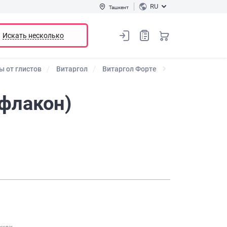
RU
Ташкент
Искать несколько
ы от глистов
Витаргол
Витаргол Форте
(флакон)