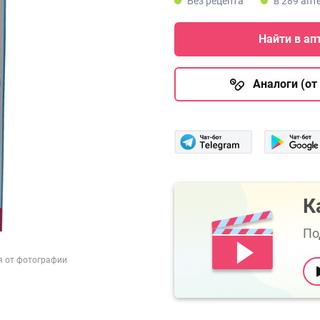
Без рецепта
в 289 апт
Найти в ап
Аналоги (от 
К
По
я от фотографии