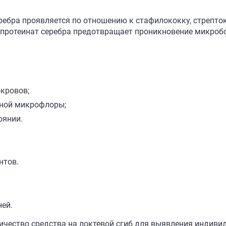
ебра проявляется по отношению к стафилококку, стрептоко
протеинат серебра предотвращает проникновение микробо
кровов;
нной микрофлоры;
оянии.
нтов.
ней.
чество средства на локтевой сгиб для выявления индиви