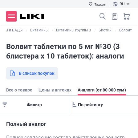
RU
Ташкент
ралы и БАДы
Витамины
Витамины группы В
Биотин
Волвит
Волвит таблетки по 5 мг №30 (3
блистера х 10 таблеток): аналоги
В список покупок
Все о товаре
Цены в аптеках
Аналоги (от 80 000 сум)
Фильтр
Полный аналог
Полное совпадение состава действующих веществ,