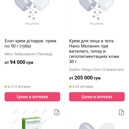
Енат крем д/наруж. прим.
Крем для лица и тела
по 50 г (туба)
Нано Меланин при
витилиго, гипер и
Мега Лайфсаенсиз (Таиланд)
гипопигментациях кожи
94 000
30 г
от
сум
Saatov Vitiligo Clinic (Узбекистан)
205 000
от
сум
в 214 аптеках
в 62 аптеках
Цены в аптеках
Цены в аптеках