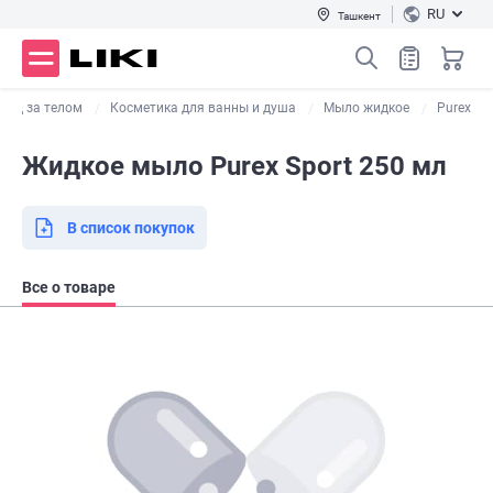
RU
Ташкент
ход за телом
Косметика для ванны и душа
Мыло жидкое
Purex
Жидкое мыло Purex Sport 250 мл
В список покупок
Все о товаре