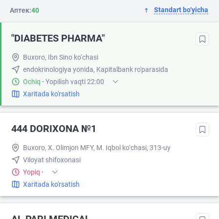
Standart bo‘yicha
Аптек:
40
"DIABETES PHARMA"
Buxoro, Ibn Sino ko‘chasi
endokrinologiya yonida, Kapitalbank ro'parasida
Ochiq
·
Yopilish vaqti 22:00
Xaritada ko'rsatish
444 DORIXONA №1
Buxoro, X. Olimjon MFY, M. Iqbol ko‘chasi, 313-uy
Viloyat shifoxonasi
Yopiq
·
Xaritada ko'rsatish