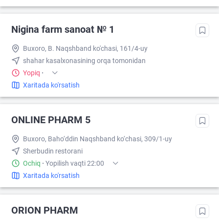
Nigina farm sanoat № 1
Buxoro, B. Naqshband ko'chasi, 161/4-uy
shahar kasalxonasining orqa tomonidan
Yopiq
·
Xaritada ko'rsatish
ONLINE PHARM 5
Buxoro, Baho‘ddin Naqshband ko‘chasi, 309/1-uy
Sherbudin restorani
Ochiq
·
Yopilish vaqti 22:00
Xaritada ko'rsatish
ORION PHARM