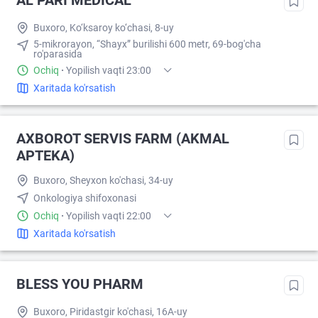
AL PARI MEDICAL
Buxoro, Ko‘ksaroy ko‘chasi, 8-uy
5-mikrorayon, “Shayx” burilishi 600 metr, 69-bog'cha
ro'parasida
Ochiq
·
Yopilish vaqti 23:00
Xaritada ko'rsatish
AXBOROT SERVIS FARM (AKMAL
APTEKA)
Buxoro, Sheyxon ko'chasi, 34-uy
Onkologiya shifoxonasi
Ochiq
·
Yopilish vaqti 22:00
Xaritada ko'rsatish
BLESS YOU PHARM
Buxoro, Piridastgir ko'chasi, 16A-uy