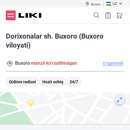
UZ
Buxoro
Dorixonalar sh. Buxoro (Buxoro
viloyati)
Buxoro
manzil ko‘rsatilmagan
O‘zgartirish
Qidiruv radiusi
Hozir ochiq
24/7