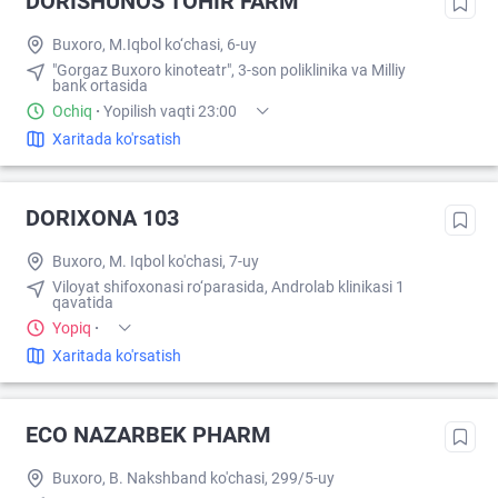
DORISHUNOS TOHIR FARM
Buxoro, M.Iqbol ko‘chasi, 6-uy
"Gorgaz Buxoro kinoteatr", 3-son poliklinika va Milliy
bank оrtasida
Ochiq
·
Yopilish vaqti 23:00
Xaritada ko'rsatish
DORIXONA 103
Buxoro, M. Iqbol ko'chasi, 7-uy
Viloyat shifoxonasi ro‘parasida, Androlab klinikasi 1
qavatida
Yopiq
·
Xaritada ko'rsatish
ECO NAZARBEK PHARM
Buxoro, B. Nakshband ko'chasi, 299/5-uy