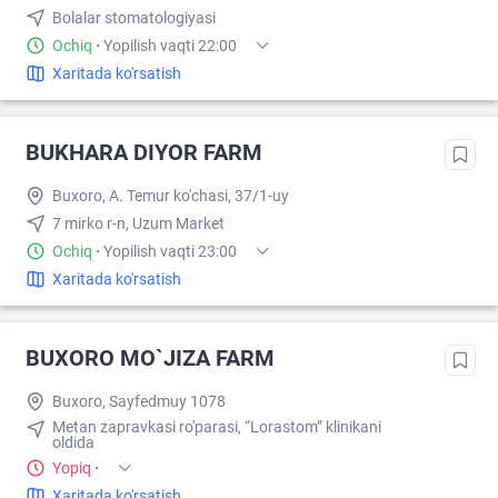
Bolalar stomatologiyasi
Ochiq
·
Yopilish vaqti 22:00
Xaritada ko'rsatish
BUKHARA DIYOR FARM
Buxoro, A. Temur ko'chasi, 37/1-uy
7 mirko r-n, Uzum Market
Ochiq
·
Yopilish vaqti 23:00
Xaritada ko'rsatish
BUXORO MO`JIZA FARM
Buxoro, Sayfedmuy 1078
Metan zapravkasi ro'parasi, “Lorastom” klinikani
oldida
Yopiq
·
Xaritada ko'rsatish