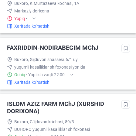
Buxoro, K.Murtazaeva ko'chasi, 1A
Markaziy dorixona
Yopiq
·
Xaritada ko'rsatish
FAXRIDDIN-NODIRABEGIM MChJ
Buxoro, Gijduvon shassesi, 6/1 uy
yuqumli kasalliklar shifoxonasi yonida
Ochiq
·
Yopilish vaqti 22:00
Xaritada ko'rsatish
ISLOM AZIZ FARM MChJ (XURSHID
DORIXONA)
Buxoro, G‘ijduvon ko'chasi, 89/3
BUHORO yuqumli kasalliklar shifoxonasi