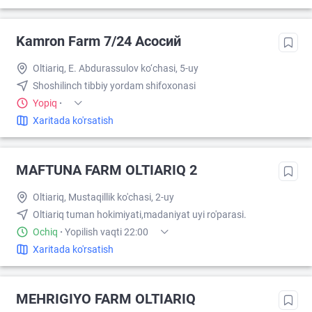
Kamron Farm 7/24 Асосий
Oltiariq, E. Abdurassulov ko‘chasi, 5-uy
Shoshilinch tibbiy yordam shifoxonasi
Yopiq
·
Xaritada ko'rsatish
MAFTUNA FARM OLTIARIQ 2
Oltiariq, Mustaqillik ko'chasi, 2-uy
Oltiariq tuman hokimiyati,madaniyat uyi ro'parasi.
Ochiq
·
Yopilish vaqti 22:00
Xaritada ko'rsatish
MEHRIGIYO FARM OLTIARIQ