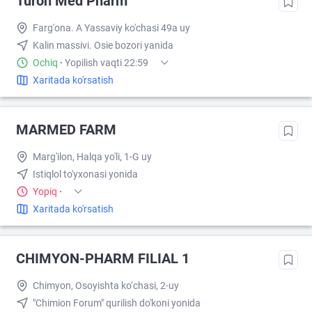
Turon Med Pharm
Farg'ona. A Yassaviy ko'chasi 49a uy
Kalin massivi. Osie bozori yanida
Ochiq
·
Yopilish vaqti 22:59
Xaritada ko'rsatish
MARMED FARM
Marg'ilon, Halqa yo'li, 1-G uy
Istiqlol to'yxonasi yonida
Yopiq
·
Xaritada ko'rsatish
CHIMYON-PHARM FILIAL 1
Chimyon, Osoyishta ko‘chasi, 2-uy
"Chimion Forum" qurilish do'koni yonida