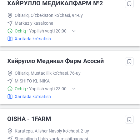
ХАЙРУЛЛО МЕДИКАЛФАРМ №2
Oltiariq, O‘zbekiston ko‘chasi, 94-uy
Markaziy kasalxona
Ochiq
·
Yopilish vaqti 20:00
Xaritada ko'rsatish
Хайрулло Медикал Фарм Асосий
Oltiariq, Mustaqillik ko'chasi, 76-uy
M-SHIFO KLINIKA
Ochiq
·
Yopilish vaqti 23:00
Xaritada ko'rsatish
OISHA - 1FARM
Karatepa, Alisher Navoiy ko‘chasi, 2-uy
Shoshilinch tibbiy yordam shifoxonasi