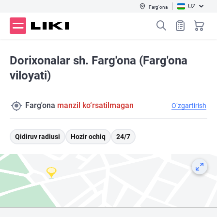
UZ
Farg'ona
Dorixonalar sh. Farg'ona (Farg'ona
viloyati)
Farg'ona
manzil ko‘rsatilmagan
O‘zgartirish
Qidiruv radiusi
Hozir ochiq
24/7