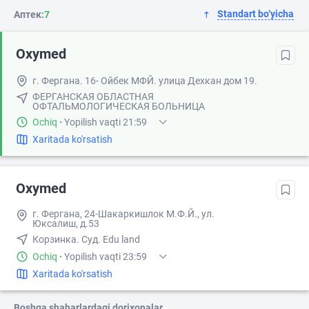
Standart bo‘yicha
Аптек:
7
Oxymed
г. Фергана. 16- Ойбек МФЙ. улица Дехкан дом 19.
ФЕРГАНСКАЯ ОБЛАСТНАЯ
ОФТАЛЬМОЛОГИЧЕСКАЯ БОЛЬНИЦА
Ochiq
·
Yopilish vaqti 21:59
Xaritada ko'rsatish
Oxymed
г. Фергана, 24-Шакаркишлок М.Ф.Й., ул.
Юксалиш, д.53
Корзинка. Суд. Edu land
Ochiq
·
Yopilish vaqti 23:59
Xaritada ko'rsatish
Boshqa shaharlardagi dorixonalar