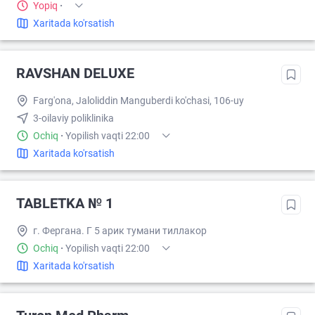
Yopiq
·
Xaritada ko'rsatish
RAVSHAN DELUXE
Farg'ona, Jaloliddin Manguberdi ko'chasi, 106-uy
3-oilaviy poliklinika
Ochiq
·
Yopilish vaqti 22:00
Xaritada ko'rsatish
TABLETKA № 1
г. Фергана. Г 5 арик тумани тиллакор
Ochiq
·
Yopilish vaqti 22:00
Xaritada ko'rsatish