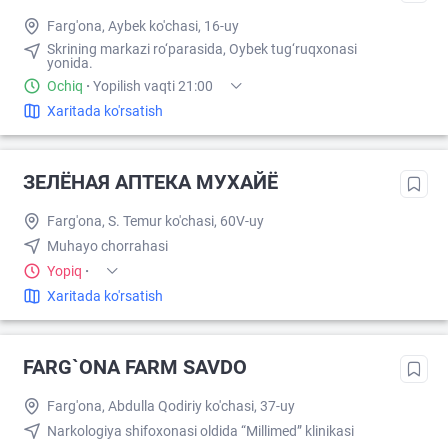
Farg'ona, Aybek ko'chasi, 16-uy
Skrining markazi ro‘parasida, Oybek tug‘ruqxonasi
yonida.
Ochiq
·
Yopilish vaqti 21:00
Xaritada ko'rsatish
ЗЕЛЁНАЯ АПТЕКА МУХАЙЁ
Farg'ona, S. Temur ko'chasi, 60V-uy
Muhayo chorrahasi
Yopiq
·
Xaritada ko'rsatish
FARG`ONA FARM SAVDO
Farg'ona, Abdulla Qodiriy ko'chasi, 37-uy
Narkologiya shifoxonasi oldida “Millimed” klinikasi