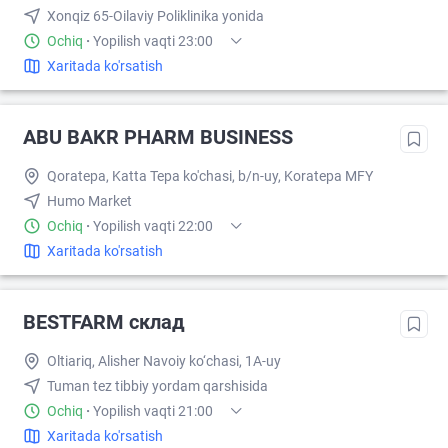
Xonqiz 65-Oilaviy Poliklinika yonida
Ochiq
·
Yopilish vaqti 23:00
Xaritada ko'rsatish
ABU BAKR PHARM BUSINESS
Qoratepa, Katta Tepa ko'chasi, b/n-uy, Koratepa MFY
Humo Market
Ochiq
·
Yopilish vaqti 22:00
Xaritada ko'rsatish
BESTFARM склад
Oltiariq, Alisher Navoiy ko‘chasi, 1A-uy
Tuman tez tibbiy yordam qarshisida
Ochiq
·
Yopilish vaqti 21:00
Xaritada ko'rsatish