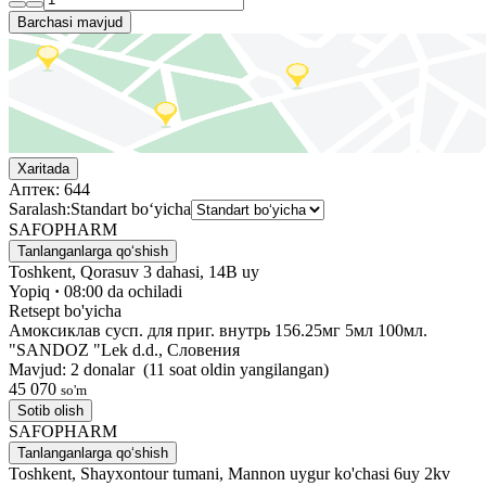
Barchasi mavjud
Xaritada
Аптек:
644
Saralash:
Standart bo‘yicha
SAFOPHARM
Tanlanganlarga qo‘shish
Toshkent, Qorasuv 3 dahasi, 14B uy
Yopiq
·
08:00 da ochiladi
Retsept bo'yicha
Амоксиклав сусп. для приг. внутрь 156.25мг 5мл 100мл.
"SANDOZ "Lek d.d., Словения
Mavjud: 2 donalar
(11 soat oldin yangilangan)
45 070
so'm
Sotib olish
SAFOPHARM
Tanlanganlarga qo‘shish
Toshkent, Shayxontour tumani, Mannon uygur ko'chasi 6uy 2kv