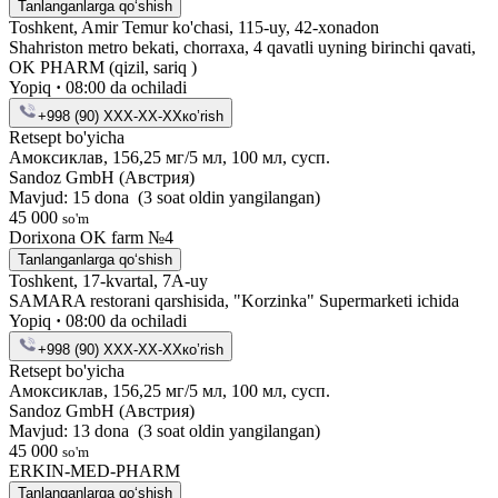
Tanlanganlarga qo‘shish
Toshkent, Amir Temur ko'chasi, 115-uy, 42-xonadon
Shahriston metro bekati, chorraxa, 4 qavatli uyning birinchi qavati,
OK PHARM (qizil, sariq )
Yopiq
·
08:00 da ochiladi
+998 (90) XXX-XX-XX
кo’rish
Retsept bo'yicha
Амоксиклав, 156,25 мг/5 мл, 100 мл, сусп.
Sandoz GmbH (Австрия)
Mavjud: 15 dona
(3 soat oldin yangilangan)
45 000
so'm
Dorixona ОK farm №4
Tanlanganlarga qo‘shish
Toshkent, 17-kvartal, 7A-uy
SAMARA restorani qarshisida, "Korzinka" Supermarketi ichida
Yopiq
·
08:00 da ochiladi
+998 (90) XXX-XX-XX
кo’rish
Retsept bo'yicha
Амоксиклав, 156,25 мг/5 мл, 100 мл, сусп.
Sandoz GmbH (Австрия)
Mavjud: 13 dona
(3 soat oldin yangilangan)
45 000
so'm
ERKIN-MED-PHARM
Tanlanganlarga qo‘shish