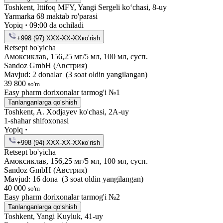
Toshkent, Ittifoq MFY, Yangi Sergeli ko‘chasi, 8-uy
Yarmarka 68 maktab ro'parasi
Yopiq
·
09:00 da ochiladi
+998 (97) XXX-XX-XX
кo’rish
Retsept bo'yicha
Амоксиклав, 156,25 мг/5 мл, 100 мл, сусп.
Sandoz GmbH (Австрия)
Mavjud: 2 donalar
(3 soat oldin yangilangan)
39 800
so'm
Easy pharm dorixonalar tarmog'i №1
Tanlanganlarga qo‘shish
Toshkent, A. Xodjayev ko'chasi, 2A-uy
1-shahar shifoxonasi
Yopiq
·
+998 (94) XXX-XX-XX
кo’rish
Retsept bo'yicha
Амоксиклав, 156,25 мг/5 мл, 100 мл, сусп.
Sandoz GmbH (Австрия)
Mavjud: 16 dona
(3 soat oldin yangilangan)
40 000
so'm
Easy pharm dorixonalar tarmog'i №2
Tanlanganlarga qo‘shish
Toshkent, Yangi Kuyluk, 41-uy