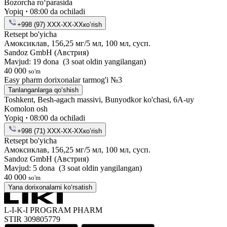
Bozorcha ro‘parasida
Yopiq
·
08:00 da ochiladi
+998 (97) XXX-XX-XX
кo’rish
Retsept bo'yicha
Амоксиклав, 156,25 мг/5 мл, 100 мл, сусп.
Sandoz GmbH (Австрия)
Mavjud: 19 dona
(3 soat oldin yangilangan)
40 000
so'm
Easy pharm dorixonalar tarmog'i №3
Tanlanganlarga qo‘shish
Toshkent, Besh-agach massivi, Bunyodkor ko'chasi, 6A-uy
Komolon osh
Yopiq
·
08:00 da ochiladi
+998 (71) XXX-XX-XX
кo’rish
Retsept bo'yicha
Амоксиклав, 156,25 мг/5 мл, 100 мл, сусп.
Sandoz GmbH (Австрия)
Mavjud: 5 dona
(3 soat oldin yangilangan)
40 000
so'm
Yana dorixonalarni ko‘rsatish
L-I-K-I PROGRAM PHARM
STIR 309805779