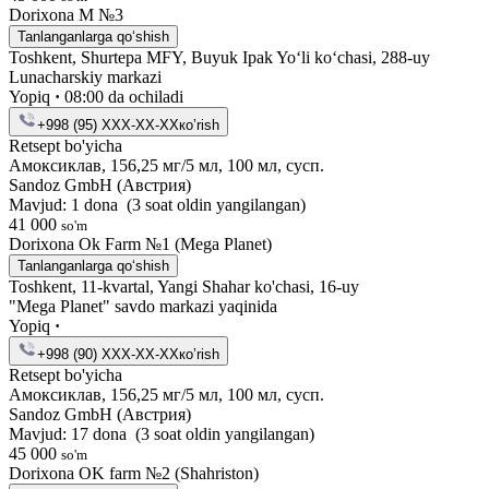
Dorixona M №3
Tanlanganlarga qo‘shish
Toshkent, Shurtepa MFY, Buyuk Ipak Yo‘li ko‘chasi, 288-uy
Lunacharskiy markazi
Yopiq
·
08:00 da ochiladi
+998 (95) XXX-XX-XX
кo’rish
Retsept bo'yicha
Амоксиклав, 156,25 мг/5 мл, 100 мл, сусп.
Sandoz GmbH (Австрия)
Mavjud: 1 dona
(3 soat oldin yangilangan)
41 000
so'm
Dorixona Ok Farm №1 (Mega Planet)
Tanlanganlarga qo‘shish
Toshkent, 11-kvartal, Yangi Shahar ko'chasi, 16-uy
"Mega Planet" savdo markazi yaqinida
Yopiq
·
+998 (90) XXX-XX-XX
кo’rish
Retsept bo'yicha
Амоксиклав, 156,25 мг/5 мл, 100 мл, сусп.
Sandoz GmbH (Австрия)
Mavjud: 17 dona
(3 soat oldin yangilangan)
45 000
so'm
Dorixona ОK farm №2 (Shahriston)