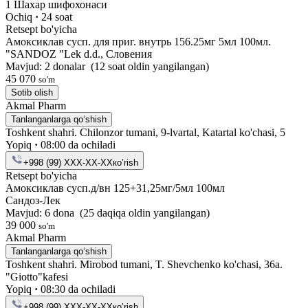
1 Шахар шифохонаси
Ochiq
·
24 soat
Retsept bo'yicha
Амоксиклав сусп. для приг. внутрь 156.25мг 5мл 100мл.
"SANDOZ "Lek d.d., Словения
Mavjud: 2 donalar
(12 soat oldin yangilangan)
45 070
so'm
Sotib olish
Akmal Pharm
Tanlanganlarga qo‘shish
Toshkent shahri. Chilonzor tumani, 9-lvartal, Katartal ko'chasi, 5
Yopiq
·
08:00 da ochiladi
+998 (99) XXX-XX-XX
кo’rish
Retsept bo'yicha
Амоксиклав сусп.д/вн 125+31,25мг/5мл 100мл
Сандоз-Лек
Mavjud: 6 dona
(25 daqiqa oldin yangilangan)
39 000
so'm
Akmal Pharm
Tanlanganlarga qo‘shish
Toshkent shahri. Mirobod tumani, T. Shevchenko ko'chasi, 36a.
"Giotto"kafesi
Yopiq
·
08:30 da ochiladi
+998 (99) XXX-XX-XX
кo’rish