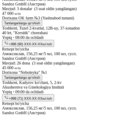
Sandoz GmbH (Австрия)
Mavjud: 3 donalar
(3 soat oldin yangilangan)
47 000
so'm
Dorixana OK farm №3 (Yashnabod tumani)
Tanlanganlarga qo‘shish
Toshkent, Tuzel 2-kvartal, 12B-uy, 37-xonadon
40 let, "Kresitik" chorrahasi
Yopiq
·
08:00 da ochiladi
+998 (90) XXX-XX-XX
кo’rish
Retsept bo'yicha
Амоксиклав, 156,25 мг/5 мл, 100 мл, сусп.
Sandoz GmbH (Австрия)
Mavjud: 26 dona
(3 soat oldin yangilangan)
45 000
so'm
Dorixona "Neboleyka" №1
Tanlanganlarga qo‘shish
Toshkent, Kadyrov ko'chasi, 5, 2-kv
Akusherstva va Ginekologiya Instituti
Yopiq
·
09:00 da ochiladi
+998 (71) XXX-XX-XX
кo’rish
Retsept bo'yicha
Амоксиклав, 156,25 мг/5 мл, 100 мл, сусп.
Sandoz GmbH (Австрия)