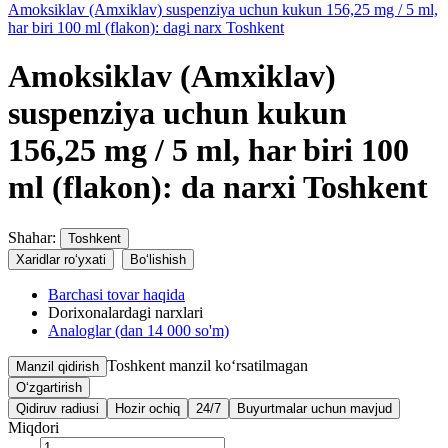
Amoksiklav (Amxiklav) suspenziya uchun kukun 156,25 mg / 5 ml,
har biri 100 ml (flakon): dagi narx Toshkent
Amoksiklav (Amxiklav)
suspenziya uchun kukun
156,25 mg / 5 ml, har biri 100
ml (flakon): da narxi Toshkent
Shahar:
Toshkent
Xaridlar ro‘yxati
Bo‘lishish
Barchasi tovar haqida
Dorixonalardagi narxlari
Analoglar (dan 14 000 so'm)
Toshkent
manzil ko‘rsatilmagan
Manzil qidirish
O‘zgartirish
Qidiruv radiusi
Hozir ochiq
24/7
Buyurtmalar uchun mavjud
Miqdori