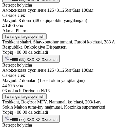
Retsept bo'yicha
Амоксиклав сусп.д/вн 125+31,25мг/5мл 100мл
Сандоз-Лек
Mavjud: 8 dona
(48 daqiqa oldin yangilangan)
40 400
so'm
Akmal Pharm
Tanlanganlarga qo‘shish
Toshkent shahri. Shayxontohur tumani, Farobi ko'chasi, 383 A
Respublika Onkologiya Dispantseri
Yopiq
·
08:00 da ochiladi
+998 (99) XXX-XX-XX
кo’rish
Retsept bo'yicha
Амоксиклав сусп.д/вн 125+31,25мг/5мл 100мл
Сандоз-Лек
Mavjud: 2 donalar
(1 soat oldin yangilangan)
44 575
so'm
03 nol uch Dorixona №13
Tanlanganlarga qo‘shish
Toshkent, Bog‘zor MFY, Namunali ko‘chasi, 203/1-uy
Sokin Makon turar-joy majmuasi, Korzinka supermarketi
Yopiq
·
08:00 da ochiladi
+998 (77) XXX-XX-XX
кo’rish
Retsept bo'yicha