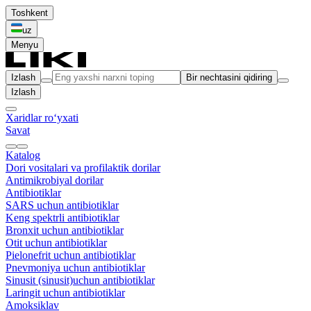
Toshkent
uz
Menyu
Izlash
Bir nechtasini qidiring
Izlash
Xaridlar ro‘yxati
Savat
Katalog
Dori vositalari va profilaktik dorilar
Antimikrobiyal dorilar
Antibiotiklar
SARS uchun antibiotiklar
Keng spektrli antibiotiklar
Bronxit uchun antibiotiklar
Otit uchun antibiotiklar
Pielonefrit uchun antibiotiklar
Pnevmoniya uchun antibiotiklar
Sinusit (sinusit)uchun antibiotiklar
Laringit uchun antibiotiklar
Amoksiklav