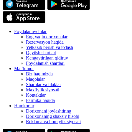
Foydalanuvchilar
Eng yaqin dorixonalar
Rezervasyon haqida
Yetkazib berish va to'lash
Qaytish shartlari
Kengaytirilgan qidiruv
Foydalanish shartlari
Ma `lumot
Biz haqimizda
Maqolalar
Sharhlar va tilaklar
Maxfiylik siyosati
Kontaktlar
Farmika haqida
Hamkorlar
Dorixonani joylashtiring
Dorixonaning shaxsiy hisobi
Reklama va homiylik siyosati