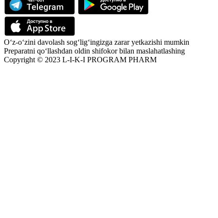
O‘z-o‘zini davolash sog‘lig‘ingizga zarar yetkazishi mumkin
Preparatni qo‘llashdan oldin shifokor bilan maslahatlashing
Copyright © 2023 L-I-K-I PROGRAM PHARM