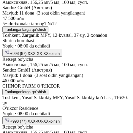
Амоксиклав, 156,25 мг/5 мл, 100 мл, сусп.
Sandoz GmbH (Австрия)
Mavjud: 11 dona
(3 soat oldin yangilangan)
47 500
so'm
5+ dorixonalar tarmog'i №12
Tanlanganlarga qo‘shish
Toshkent, Zargarlik MFY, 12-kvartal, 37-uy, 2-xonadon
Shirin chorrahasi
Yopiq
·
08:00 da ochiladi
+998 (87) XXX-XX-XX
кo’rish
Retsept bo'yicha
Амоксиклав, 156,25 мг/5 мл, 100 мл, сусп.
Sandoz GmbH (Австрия)
Mavjud: 1 dona
(3 soat oldin yangilangan)
46 000
so'm
CHINOR FARM OʻRIKZOR
Tanlanganlarga qo‘shish
Toshkent, Yusuf Sakkokiy MFY, Yusuf Sakkokiy ko‘chasi, 116/20-
uy
O'rikzor Residence
Yopiq
·
08:00 da ochiladi
+998 (77) XXX-XX-XX
кo’rish
Retsept bo'yicha
Амоксиклав, 156,25 мг/5 мл, 100 мл, сусп.