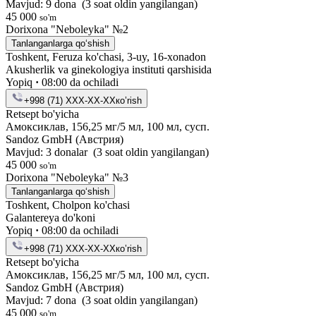
Mavjud: 9 dona
(3 soat oldin yangilangan)
45 000
so'm
Dorixona "Neboleyka" №2
Tanlanganlarga qo‘shish
Toshkent, Feruza ko'chasi, 3-uy, 16-xonadon
Akusherlik va ginekologiya instituti qarshisida
Yopiq
·
08:00 da ochiladi
+998 (71) XXX-XX-XX
кo’rish
Retsept bo'yicha
Амоксиклав, 156,25 мг/5 мл, 100 мл, сусп.
Sandoz GmbH (Австрия)
Mavjud: 3 donalar
(3 soat oldin yangilangan)
45 000
so'm
Dorixona "Neboleyka" №3
Tanlanganlarga qo‘shish
Toshkent, Cholpon ko'chasi
Galantereya do'koni
Yopiq
·
08:00 da ochiladi
+998 (71) XXX-XX-XX
кo’rish
Retsept bo'yicha
Амоксиклав, 156,25 мг/5 мл, 100 мл, сусп.
Sandoz GmbH (Австрия)
Mavjud: 7 dona
(3 soat oldin yangilangan)
45 000
so'm