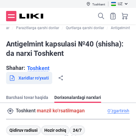
UZ
Toshkent
dorilar
Parazitlarga qarshi dorilar
Qurtlarga qarshi dorilar
Antigelmint
Antigelmint kapsulasi №40 (shisha):
da narxi Toshkent
Shahar:
Toshkent
Xaridlar ro‘yxati
Barchasi tovar haqida
Dorixonalardagi narxlari
Toshkent
manzil ko‘rsatilmagan
O‘zgartirish
Qidiruv radiusi
Hozir ochiq
24/7