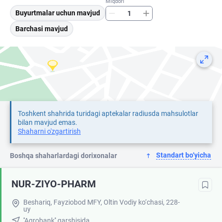
Miqdori
Buyurtmalar uchun mavjud
Barchasi mavjud
Toshkent shahrida turidagi aptekalar radiusda mahsulotlar
bilan mavjud emas.
Shaharni o'zgartirish
Standart bo‘yicha
Boshqa shaharlardagi dorixonalar
NUR-ZIYO-PHARM
Beshariq, Fayziobod MFY, Oltin Vodiy ko‘chasi, 228-
uy
''Agrobank'' qarshisida