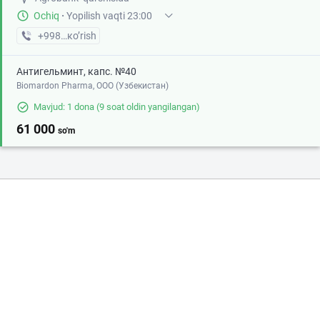
Ochiq
·
Yopilish vaqti 23:00
+998 (93) XXX-XX-XX
кo’rish
Антигельминт, капс. №40
Biomardon Pharma, ООО (Узбекистан)
Mavjud: 1 dona
(9 soat oldin yangilangan)
61 000
so'm