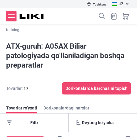
UZ
Toshkent
Katalog
ATX-guruh: A05AX Biliar
patologiyada qo'llaniladigan boshqa
preparatlar
Tovarlar:
17
Dorixonalarda barchasini topish
Tovarlar ro‘yxati
Dorixonalardagi narxlar
Filtr