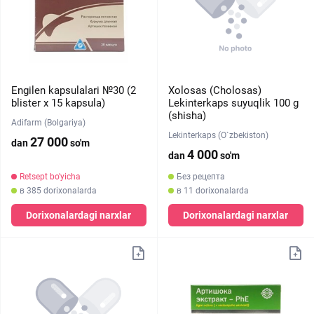
Engilen kapsulalari №30 (2
Xolosas (Cholosas)
blister х 15 kapsula)
Lekinterkaps suyuqlik 100 g
(shisha)
Adifarm (Bolgariya)
Lekinterkaps (O`zbekiston)
27 000
dan
so'm
4 000
dan
so'm
Retsept bo'yicha
Без рецепта
в 385 dorixonalarda
в 11 dorixonalarda
Dorixonalardagi narxlar
Dorixonalardagi narxlar