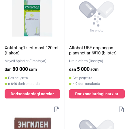
Xofitol og'iz eritmasi 120 ml
Allohol-UBF qoplangan
(flakon)
planshetlar №10 (blister)
Mayoli Spindler (Frantsiya)
Uralbiofarm (Rossiya)
80 000
5 000
dan
so'm
dan
so'm
Без рецепта
Без рецепта
в 646 dorixonalarda
в 9 dorixonalarda
Dorixonalardagi narxlar
Dorixonalardagi narxlar