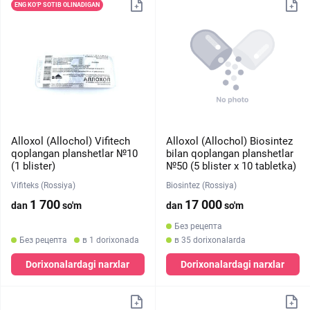
ENG KO‘P SOTIB OLINADIGAN
Alloxol (Allochol) Vifitech
Alloxol (Allochol) Biosintez
qoplangan planshetlar №10
bilan qoplangan planshetlar
(1 blister)
№50 (5 blister х 10 tabletka)
Vifiteks (Rossiya)
Biosintez (Rossiya)
1 700
17 000
dan
so'm
dan
so'm
Без рецепта
Без рецепта
в 1 dorixonada
в 35 dorixonalarda
Dorixonalardagi narxlar
Dorixonalardagi narxlar