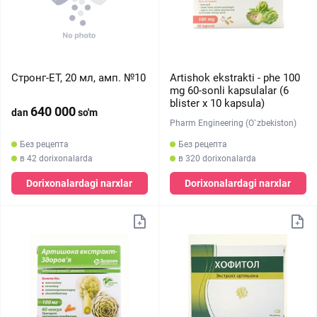
Стронг-ЕТ, 20 мл, амп. №10
Artishok ekstrakti - phe 100
mg 60-sonli kapsulalar (6
blister х 10 kapsula)
640 000
dan
so'm
Pharm Engineering (O`zbekiston)
Без рецепта
Без рецепта
в 42 dorixonalarda
в 320 dorixonalarda
Dorixonalardagi narxlar
Dorixonalardagi narxlar