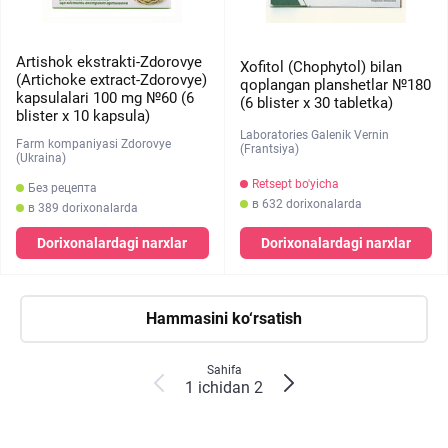
Artishok ekstrakti-Zdorovye
Xofitol (Chophytol) bilan
(Artichoke extract-Zdorovye)
qoplangan planshetlar №180
kapsulalari 100 mg №60 (6
(6 blister х 30 tabletka)
blister х 10 kapsula)
Laboratories Galenik Vernin
Farm kompaniyasi Zdorovye
(Frantsiya)
(Ukraina)
Retsept bo'yicha
Без рецепта
в 632 dorixonalarda
в 389 dorixonalarda
Dorixonalardagi narxlar
Dorixonalardagi narxlar
Hammasini ko‘rsatish
Sahifa
1 ichidan 2