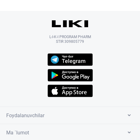
L-I-K-I PROGRAM PHARM
STIR 309805779
Foydalanuvchilar
Ma `lumot