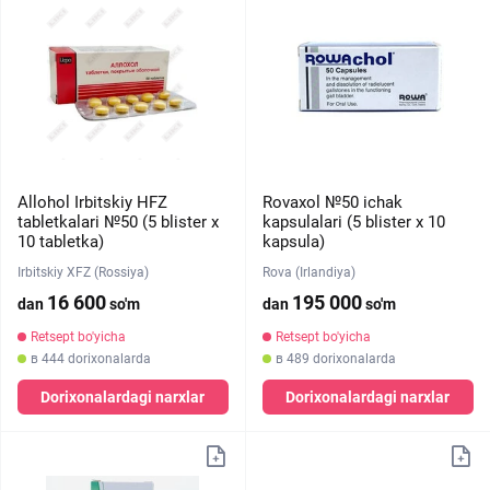
Allohol Irbitskiy HFZ
Rovaxol №50 ichak
tabletkalari №50 (5 blister х
kapsulalari (5 blister х 10
10 tabletka)
kapsula)
Irbitskiy XFZ (Rossiya)
Rova (Irlandiya)
16 600
195 000
dan
so'm
dan
so'm
Retsept bo'yicha
Retsept bo'yicha
в 444 dorixonalarda
в 489 dorixonalarda
Dorixonalardagi narxlar
Dorixonalardagi narxlar