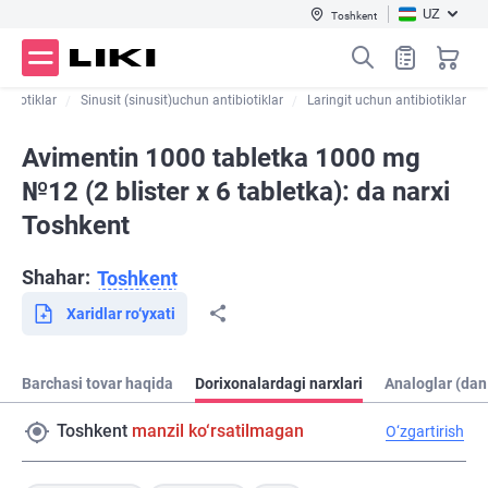
UZ
Toshkent
ibiotiklar
Sinusit (sinusit)uchun antibiotiklar
Laringit uchun antibiotiklar
Avimentin 1000 tabletka 1000 mg
№12 (2 blister х 6 tabletka): da narxi
Toshkent
Shahar:
Toshkent
Xaridlar ro‘yxati
Barchasi tovar haqida
Dorixonalardagi narxlari
Analoglar (dan
Toshkent
manzil ko‘rsatilmagan
O‘zgartirish