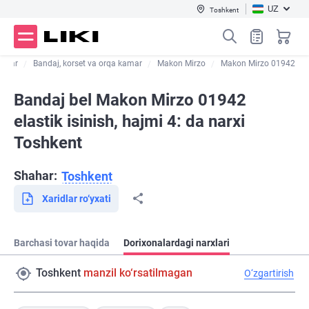
UZ
Toshkent
ajlar
Bandaj, korset va orqa kamar
Makon Mirzo
Makon Mirzo 01942
Bandaj bel Makon Mirzo 01942
elastik isinish, hajmi 4: da narxi
Toshkent
Shahar:
Toshkent
Xaridlar ro‘yxati
Barchasi tovar haqida
Dorixonalardagi narxlari
Toshkent
manzil ko‘rsatilmagan
O‘zgartirish