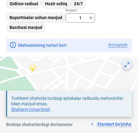
Qidiruv radiusi
Hozir ochiq
24/7
Miqdori
Buyurtmalar uchun mavjud
Barchasi mavjud
Ko‘rsatish
Mahsulotning turlari bor!
Toshkent shahrida turidagi aptekalar radiusda mahsulotlar
bilan mavjud emas.
Shaharni o'zgartirish
Standart bo‘yicha
Boshqa shaharlardagi dorixonalar