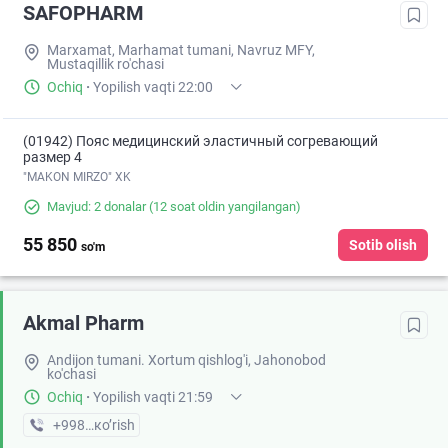
SAFOPHARM
Marxamat, Marhamat tumani, Navruz MFY,
Mustaqillik ro'chasi
Ochiq
·
Yopilish vaqti 22:00
(01942) Пояс медицинский эластичный согревающий
размер 4
"MAKON MIRZO" XK
Mavjud: 2 donalar
(12 soat oldin yangilangan)
55 850
Sotib olish
so'm
Akmal Pharm
Andijon tumani. Xortum qishlog'i, Jahonobod
ko'chasi
Ochiq
·
Yopilish vaqti 21:59
+998 (91) XXX-XX-XX
кo’rish