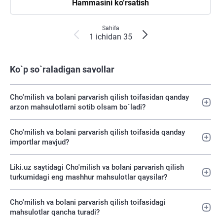
Hammasini ko‘rsatish
Sahifa
1 ichidan 35
Ko`p so`raladigan savollar
Cho'milish va bolani parvarish qilish toifasidan qanday
arzon mahsulotlarni sotib olsam bo`ladi?
Cho'milish va bolani parvarish qilish toifasida qanday
importlar mavjud?
Liki.uz saytidagi Cho'milish va bolani parvarish qilish
turkumidagi eng mashhur mahsulotlar qaysilar?
Cho'milish va bolani parvarish qilish toifasidagi
mahsulotlar qancha turadi?