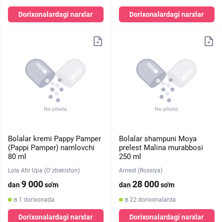
Dorixonalardagi narxlar
Dorixonalardagi narxlar
Bolalar kremi Pappy Pamper
Bolalar shampuni Moya
(Pappi Pamper) namlovchi
prelest Malina murabbosi
80 ml
250 ml
Lola Atir Upa (O`zbekiston)
Arnest (Rossiya)
9 000
28 000
dan
so'm
dan
so'm
в 1 dorixonada
в 22 dorixonalarda
Dorixonalardagi narxlar
Dorixonalardagi narxlar