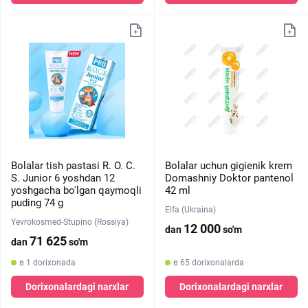
Bolalar tish pastasi R. O. C.
Bolalar uchun gigienik krem ​
S. Junior 6 yoshdan 12
Domashniy Doktor pantenol
yoshgacha bo'lgan qaymoqli
42 ml
puding 74 g
Elfa (Ukraina)
Yevrokosmed-Stupino (Rossiya)
12 000
dan
so'm
71 625
dan
so'm
в 1 dorixonada
в 65 dorixonalarda
Dorixonalardagi narxlar
Dorixonalardagi narxlar