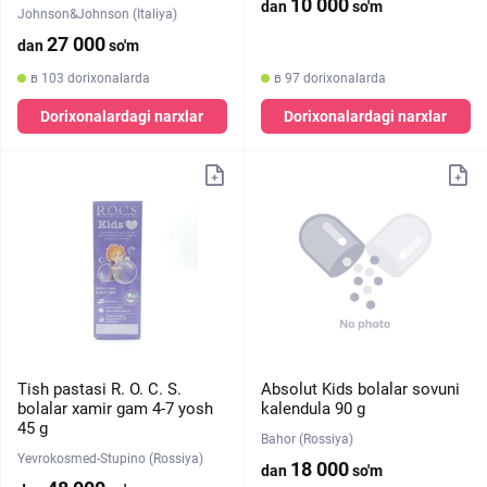
10 000
dan
so'm
Johnson&Johnson (Italiya)
27 000
dan
so'm
в 103 dorixonalarda
в 97 dorixonalarda
Dorixonalardagi narxlar
Dorixonalardagi narxlar
Tish pastasi R. O. C. S.
Absolut Kids bolalar sovuni
bolalar xamir gam 4-7 yosh
kalendula 90 g
45 g
Bahor (Rossiya)
Yevrokosmed-Stupino (Rossiya)
18 000
dan
so'm