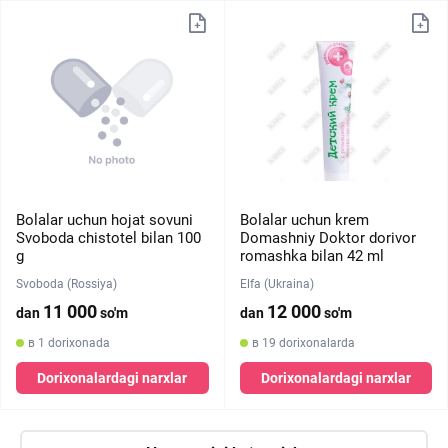
Bolalar uchun hojat sovuni
Bolalar uchun krem ​​
Svoboda chistotel bilan 100
Domashniy Doktor dorivor
g
romashka bilan 42 ml
Svoboda (Rossiya)
Elfa (Ukraina)
11 000
12 000
dan
so'm
dan
so'm
в 1 dorixonada
в 19 dorixonalarda
Dorixonalardagi narxlar
Dorixonalardagi narxlar