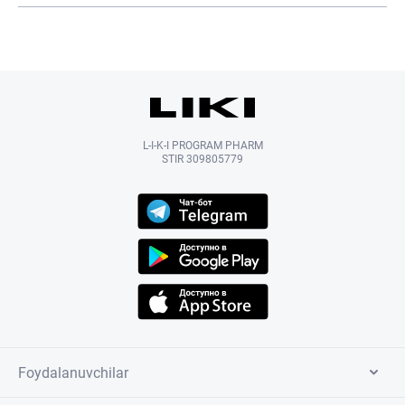
L-I-K-I PROGRAM PHARM
STIR 309805779
Foydalanuvchilar