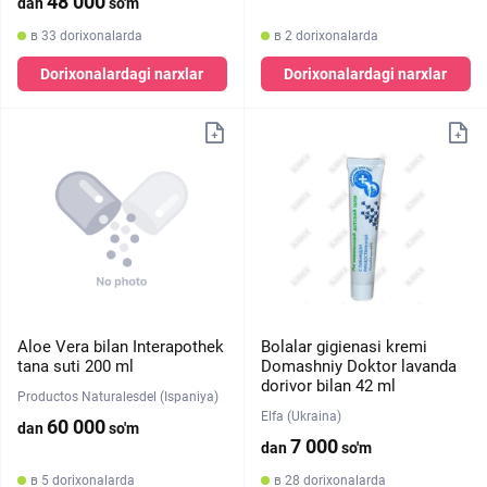
48 000
dan
so'm
в 33 dorixonalarda
в 2 dorixonalarda
Dorixonalardagi narxlar
Dorixonalardagi narxlar
Aloe Vera bilan Interapothek
Bolalar gigienasi kremi
tana suti 200 ml
Domashniy Doktor lavanda
dorivor bilan 42 ml
Productos Naturalesdel (Ispaniya)
Elfa (Ukraina)
60 000
dan
so'm
7 000
dan
so'm
в 5 dorixonalarda
в 28 dorixonalarda