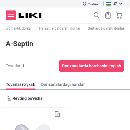
UZ
Toshkent
 va profilaktik dorilar
Parazitlarga qarshi dorilar
Qurtlarga qarshi dorilar
A-Septin
Tovarlar:
1
Dorixonalarda barchasini topish
Tovarlar ro‘yxati
Dorixonalardagi narxlar