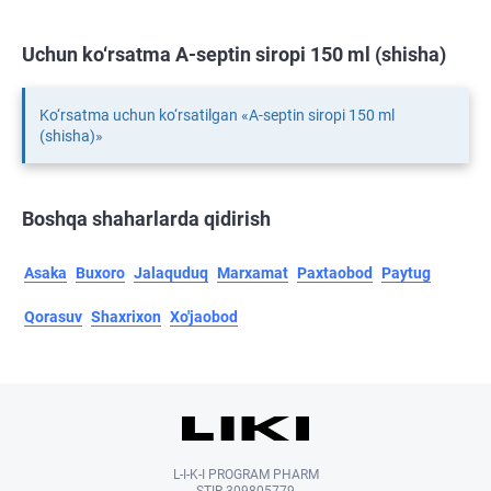
Uchun ko‘rsatma A-septin siropi 150 ml (shisha)
Ko‘rsatma uchun ko‘rsatilgan «A-septin siropi 150 ml
(shisha)»
Boshqa shaharlarda qidirish
Asaka
Buxoro
Jalaquduq
Marxamat
Paxtaobod
Paytug
Qorasuv
Shaxrixon
Xo'jaobod
L-I-K-I PROGRAM PHARM