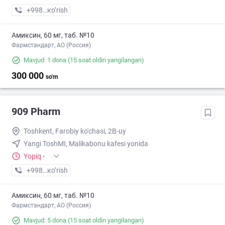
+998 (94) XXX-XX-XX
кo’rish
Амиксин, 60 мг, таб. №10
Фармстандарт, АО (Россия)
Mavjud: 1 dona
(15 soat oldin yangilangan)
300 000
so'm
909 Pharm
Toshkent, Farobiy ko'chasi, 2B-uy
Yangi ToshMI, Malikabonu kafesi yonida
Yopiq
·
+998 (95) XXX-XX-XX
кo’rish
Амиксин, 60 мг, таб. №10
Фармстандарт, АО (Россия)
Mavjud: 5 dona
(15 soat oldin yangilangan)