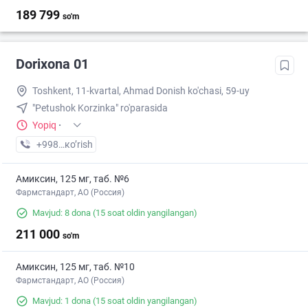
189 799
so'm
Dorixona 01
Toshkent, 11-kvartal, Ahmad Donish ko'chasi, 59-uy
"Petushok Korzinka" ro'parasida
Yopiq
·
+998 (97) XXX-XX-XX
кo’rish
Амиксин, 125 мг, таб. №6
Фармстандарт, АО (Россия)
Mavjud: 8 dona
(15 soat oldin yangilangan)
211 000
so'm
Амиксин, 125 мг, таб. №10
Фармстандарт, АО (Россия)
Mavjud: 1 dona
(15 soat oldin yangilangan)