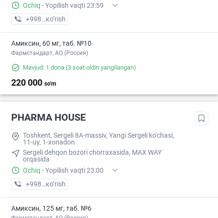
Ochiq
·
Yopilish vaqti 23:59
+998 (77) XXX-XX-XX
кo’rish
Амиксин, 60 мг, таб. №10
Фармстандарт, АО (Россия)
Mavjud: 1 dona
(3 soat oldin yangilangan)
220 000
so'm
PHARMA HOUSE
Toshkent, Sergeli 8A-massiv, Yangi Sergeli ko'chasi,
11-uy, 1-xonadon
Sergeli dehqon bozori chorraxasida, MAX WAY
orqasida
Ochiq
·
Yopilish vaqti 23:00
+998 (97) XXX-XX-XX
кo’rish
Амиксин, 125 мг, таб. №6