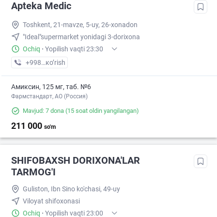
Apteka Medic
Toshkent, 21-mavze, 5-uy, 26-xonadon
"Ideal"supermarket yonidagi 3-dorixona
Ochiq
·
Yopilish vaqti 23:30
+998 (97) XXX-XX-XX
кo’rish
Амиксин, 125 мг, таб. №6
Фармстандарт, АО (Россия)
Mavjud: 7 dona
(15 soat oldin yangilangan)
211 000
so'm
SHIFOBAXSH DORIXONA'LAR
TARMOG'I
Guliston, Ibn Sino ko'chasi, 49-uy
Viloyat shifoxonasi
Ochiq
·
Yopilish vaqti 23:00