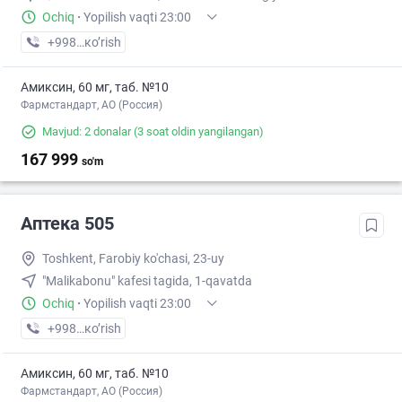
Ochiq
·
Yopilish vaqti 23:00
+998 (93) XXX-XX-XX
кo’rish
Амиксин, 60 мг, таб. №10
Фармстандарт, АО (Россия)
Mavjud: 2 donalar
(3 soat oldin yangilangan)
167 999
so'm
Аптека 505
Toshkent, Farobiy ko'chasi, 23-uy
"Malikabonu" kafesi tagida, 1-qavatda
Ochiq
·
Yopilish vaqti 23:00
+998 (91) XXX-XX-XX
кo’rish
Амиксин, 60 мг, таб. №10
Фармстандарт, АО (Россия)