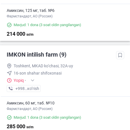
Амиксин, 125 мг, таб. №6
Фармстандарт, АО (Россия)
Mavjud: 1 dona
(3 soat oldin yangilangan)
214 000
so'm
IMKON intilish farm (9)
Toshkent, MKAD ko‘chasi, 32A-uy
16-son shahar shifoxonasi
Yopiq
·
+998 (93) XXX-XX-XX
кo’rish
Амиксин, 60 мг, таб. №10
Фармстандарт, АО (Россия)
Mavjud: 1 dona
(3 soat oldin yangilangan)
285 000
so'm