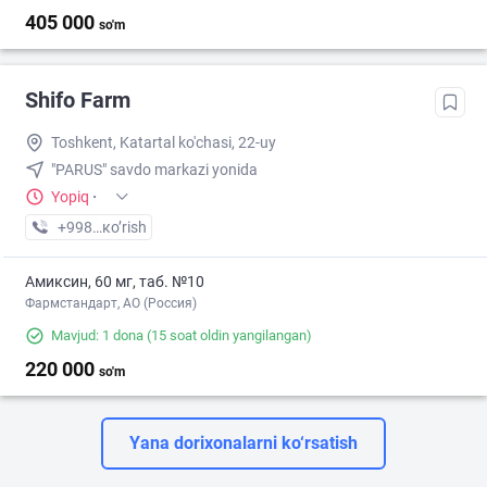
405 000
so'm
Shifo Farm
Toshkent, Katartal ko'chasi, 22-uy
"PARUS" savdo markazi yonida
Yopiq
·
+998 (77) XXX-XX-XX
кo’rish
Амиксин, 60 мг, таб. №10
Фармстандарт, АО (Россия)
Mavjud: 1 dona
(15 soat oldin yangilangan)
220 000
so'm
Yana dorixonalarni ko‘rsatish