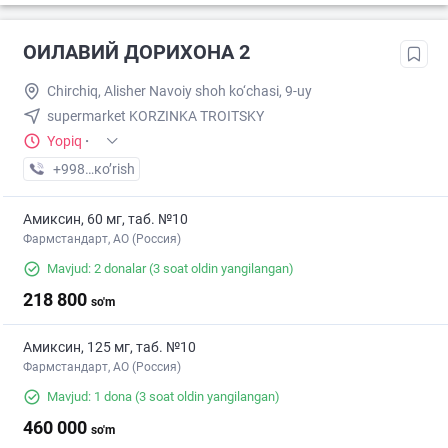
ОИЛАВИЙ ДОРИХОНА 2
Chirchiq, Alisher Navoiy shoh ko‘chasi, 9-uy
supermarket KORZINKA TROITSKY
Yopiq
·
+998 (77) XXX-XX-XX
кo’rish
Амиксин, 60 мг, таб. №10
Фармстандарт, АО (Россия)
Mavjud: 2 donalar
(3 soat oldin yangilangan)
218 800
so'm
Амиксин, 125 мг, таб. №10
Фармстандарт, АО (Россия)
Mavjud: 1 dona
(3 soat oldin yangilangan)
460 000
so'm