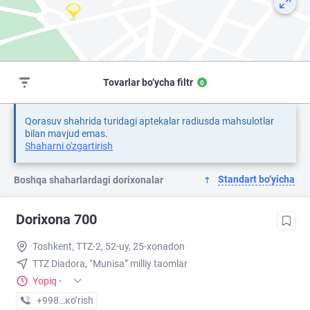
Tovarlar bo‘ycha filtr
0
Qorasuv shahrida turidagi aptekalar radiusda mahsulotlar
bilan mavjud emas.
Shaharni o'zgartirish
Standart bo‘yicha
Boshqa shaharlardagi dorixonalar
Dorixona 700
Toshkent, TTZ-2, 52-uy, 25-xonadon
TTZ Diadora, “Munisa” milliy taomlar
Yopiq
·
+998 (50) XXX-XX-XX
кo’rish