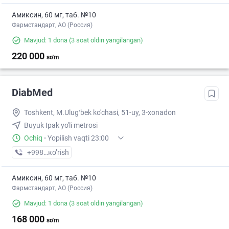
Амиксин, 60 мг, таб. №10
Фармстандарт, АО (Россия)
Mavjud: 1 dona
(3 soat oldin yangilangan)
220 000
so'm
DiabMed
Toshkent, M.Ulugʻbek ko'chasi, 51-uy, 3-xonadon
Buyuk Ipak yo'li metrosi
Ochiq
·
Yopilish vaqti 23:00
+998 (77) XXX-XX-XX
кo’rish
Амиксин, 60 мг, таб. №10
Фармстандарт, АО (Россия)
Mavjud: 1 dona
(3 soat oldin yangilangan)
168 000
so'm