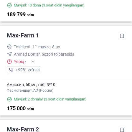
Mavjud: 10 dona
(3 soat oldin yangilangan)
189 799
so'm
Max-Farm 1
Toshkent, 11-mavze, 8-uy
Ahmad Donish bozori ro‘parasida
Yopiq
·
+998 (50) XXX-XX-XX
кo’rish
Амиксин, 60 мг, таб. №10
Фармстандарт, АО (Россия)
Mavjud: 2 donalar
(3 soat oldin yangilangan)
175 000
so'm
Max-Farm 2