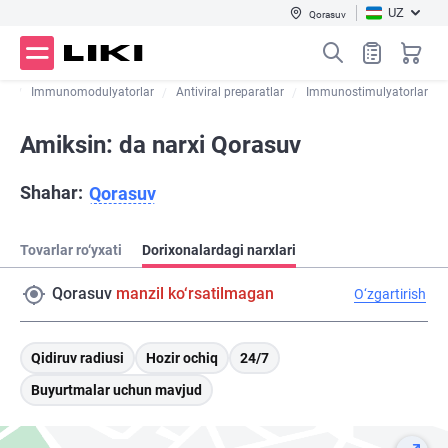
UZ
Qorasuv
ar
Immunomodulyatorlar
Antiviral preparatlar
Immunostimulyatorlar
Amiksin: da narxi Qorasuv
Shahar:
Qorasuv
Tovarlar ro‘yxati
Dorixonalardagi narxlari
Qorasuv
manzil ko‘rsatilmagan
O‘zgartirish
Qidiruv radiusi
Hozir ochiq
24/7
Buyurtmalar uchun mavjud