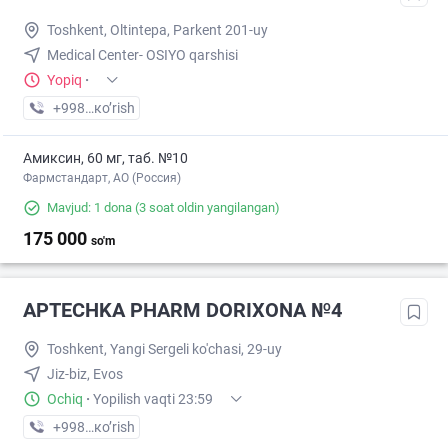
Toshkent, Oltintepa, Parkent 201-uy
Medical Center- OSIYO qarshisi
Yopiq
·
+998 (50) XXX-XX-XX
кo’rish
Амиксин, 60 мг, таб. №10
Фармстандарт, АО (Россия)
Mavjud: 1 dona
(3 soat oldin yangilangan)
175 000
so'm
APTECHKA PHARM DORIXONA №4
Toshkent, Yangi Sergeli ko'chasi, 29-uy
Jiz-biz, Evos
Ochiq
·
Yopilish vaqti 23:59
+998 (77) XXX-XX-XX
кo’rish