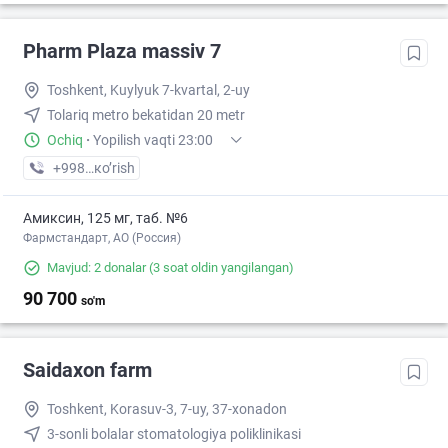
Pharm Plaza massiv 7
Toshkent, Kuylyuk 7-kvartal, 2-uy
Tolariq metro bekatidan 20 metr
Ochiq
·
Yopilish vaqti 23:00
+998 (93) XXX-XX-XX
кo’rish
Амиксин, 125 мг, таб. №6
Фармстандарт, АО (Россия)
Mavjud: 2 donalar
(3 soat oldin yangilangan)
90 700
so'm
Saidaxon farm
Toshkent, Korasuv-3, 7-uy, 37-xonadon
3-sonli bolalar stomatologiya poliklinikasi