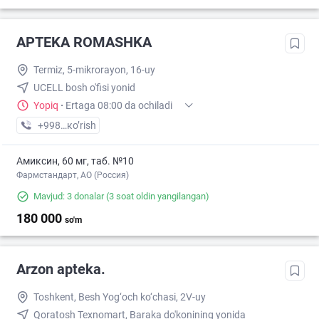
APTEKA ROMASHKA
Termiz, 5-mikrorayon, 16-uy
UCELL bosh o'fisi yonid
Yopiq
·
Ertaga 08:00 da ochiladi
+998 (50) XXX-XX-XX
кo’rish
Амиксин, 60 мг, таб. №10
Фармстандарт, АО (Россия)
Mavjud: 3 donalar
(3 soat oldin yangilangan)
180 000
so'm
Arzon apteka.
Toshkent, Besh Yog‘och ko‘chasi, 2V-uy
Qoratosh Texnomart, Baraka do'konining yonida