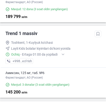
Фармстандарт, АО (Россия)
Mavjud: 12 dona
(3 soat oldin yangilangan)
189 799
so'm
Trend 1 massiv
Toshkent, 1-Kuylyuk ko'chasi
Layli Kids bolalar kiyimlari do‘koni yonida
Ochiq
·
Ertaga 01:00 da yopiladi
+998 (97) XXX-XX-XX
кo’rish
Амиксин, 125 мг, таб. №6
Фармстандарт, АО (Россия)
Mavjud: 3 donalar
(3 soat oldin yangilangan)
145 200
so'm