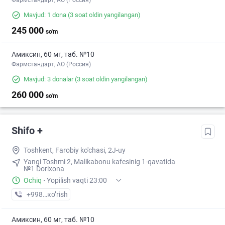
Фармстандарт, АО (Россия)
Mavjud: 1 dona
(3 soat oldin yangilangan)
245 000
so'm
Амиксин, 60 мг, таб. №10
Фармстандарт, АО (Россия)
Mavjud: 3 donalar
(3 soat oldin yangilangan)
260 000
so'm
Shifo +
Toshkent, Farobiy ko'chasi, 2J-uy
Yangi Toshmi 2, Malikabonu kafesinig 1-qavatida
№1 Dorixona
Ochiq
·
Yopilish vaqti 23:00
+998 (99) XXX-XX-XX
кo’rish
Амиксин, 60 мг, таб. №10