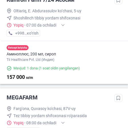
Oltiariq, E. Abdurassulov ko‘chasi, 5-uy
Shoshilinch tibbiy yordam shifoxonasi
Yopiq
·
07:00 da ochiladi
+998 (91) XXX-XX-XX
кo’rish
Retsept bo'yicha
Аминоплюс, 200 мл, сироп
Til Healthcare Pvt. Ltd (Индия)
Mavjud: 1 dona
(1 soat oldin yangilangan)
157 000
so'm
MEGAFARM
Farg'ona, Quvasoy ko'chasi, 87V-uy
Тez tibbiy yordam shifoxonasi ro'parasida
Yopiq
·
08:00 da ochiladi