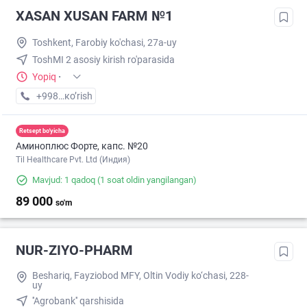
XASAN XUSAN FARM №1
Toshkent, Farobiy ko'chasi, 27a-uy
ToshMI 2 asosiy kirish ro'parasida
Yopiq
·
+998 (71) XXX-XX-XX
кo’rish
Retsept bo'yicha
Аминоплюс Форте, капс. №20
Til Healthcare Pvt. Ltd (Индия)
Mavjud: 1 qadoq
(1 soat oldin yangilangan)
89 000
so'm
NUR-ZIYO-PHARM
Beshariq, Fayziobod MFY, Oltin Vodiy ko‘chasi, 228-
uy
''Agrobank'' qarshisida