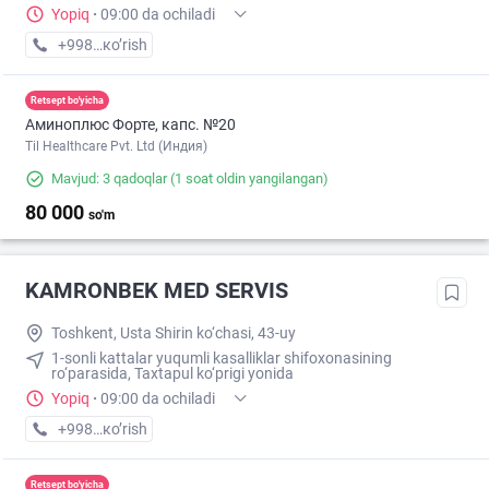
Yopiq
·
09:00 da ochiladi
+998 (98) XXX-XX-XX
кo’rish
Retsept bo'yicha
Аминоплюс Форте, капс. №20
Til Healthcare Pvt. Ltd (Индия)
Mavjud: 3 qadoqlar
(1 soat oldin yangilangan)
80 000
so'm
KAMRONBEK MED SERVIS
Toshkent, Usta Shirin ko‘chasi, 43-uy
1-sonli kattalar yuqumli kasalliklar shifoxonasining
ro‘parasida, Taxtapul ko‘prigi yonida
Yopiq
·
09:00 da ochiladi
+998 (95) XXX-XX-XX
кo’rish
Retsept bo'yicha