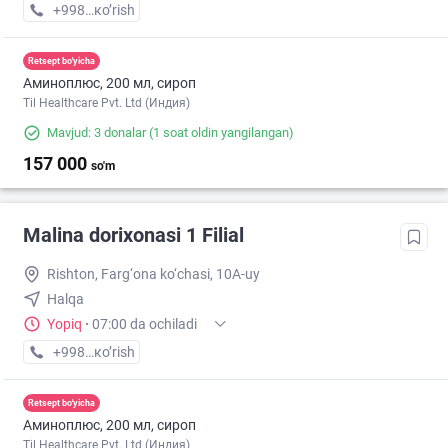
+998 (97) XXX-XX-XX
кo’rish
Retsept bo'yicha
Аминоплюс, 200 мл, сироп
Til Healthcare Pvt. Ltd (Индия)
Mavjud: 3 donalar
(1 soat oldin yangilangan)
157 000
so'm
Malina dorixonasi 1 Filial
Rishton, Farg‘ona ko‘chasi, 10A-uy
Halqa
Yopiq
·
07:00 da ochiladi
+998 (99) XXX-XX-XX
кo’rish
Retsept bo'yicha
Аминоплюс, 200 мл, сироп
Til Healthcare Pvt. Ltd (Индия)