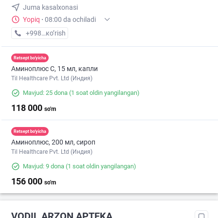
Juma kasalxonasi
Yopiq
·
08:00 da ochiladi
+998 (77) XXX-XX-XX
кo’rish
Retsept bo'yicha
Аминоплюс С, 15 мл, капли
Til Healthcare Pvt. Ltd (Индия)
Mavjud: 25 dona
(1 soat oldin yangilangan)
118 000
so'm
Retsept bo'yicha
Аминоплюс, 200 мл, сироп
Til Healthcare Pvt. Ltd (Индия)
Mavjud: 9 dona
(1 soat oldin yangilangan)
156 000
so'm
VODIL ARZON APTEKA