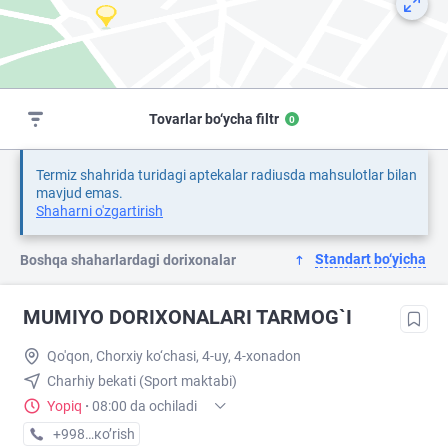
Tovarlar bo‘ycha filtr
0
Termiz shahrida turidagi aptekalar radiusda mahsulotlar bilan
mavjud emas.
Shaharni o'zgartirish
Standart bo‘yicha
Boshqa shaharlardagi dorixonalar
MUMIYO DORIXONALARI TARMOG`I
Qo'qon, Chorxiy ko‘chasi, 4-uy, 4-xonadon
Charhiy bekati (Sport maktabi)
Yopiq
·
08:00 da ochiladi
+998 (90) XXX-XX-XX
кo’rish