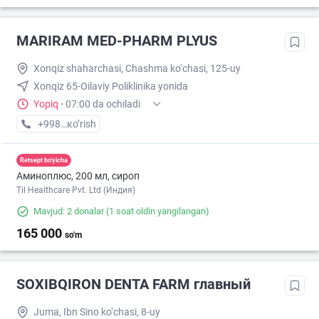
MARIRAM MED-PHARM PLYUS
Xonqiz shaharchasi, Chashma ko‘chasi, 125-uy
Xonqiz 65-Oilaviy Poliklinika yonida
Yopiq
·
07:00 da ochiladi
+998 (20) XXX-XX-XX
кo’rish
Retsept bo'yicha
Аминоплюс, 200 мл, сироп
Til Healthcare Pvt. Ltd (Индия)
Mavjud: 2 donalar
(1 soat oldin yangilangan)
165 000
so'm
SOXIBQIRON DENTA FARM главный
Juma, Ibn Sino ko‘chasi, 8-uy