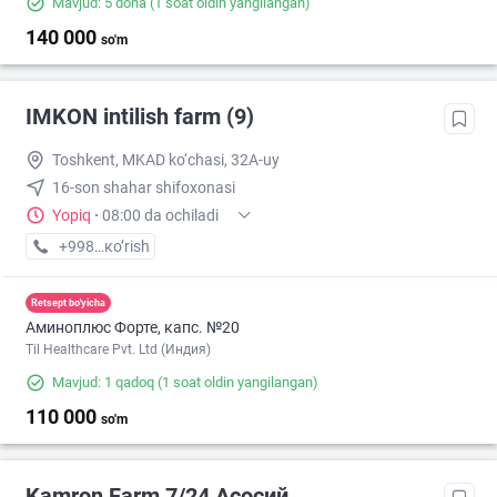
Mavjud: 5 dona
(1 soat oldin yangilangan)
140 000
so'm
IMKON intilish farm (9)
Toshkent, MKAD ko‘chasi, 32A-uy
16-son shahar shifoxonasi
Yopiq
·
08:00 da ochiladi
+998 (93) XXX-XX-XX
кo’rish
Retsept bo'yicha
Аминоплюс Форте, капс. №20
Til Healthcare Pvt. Ltd (Индия)
Mavjud: 1 qadoq
(1 soat oldin yangilangan)
110 000
so'm
Kamron Farm 7/24 Асосий