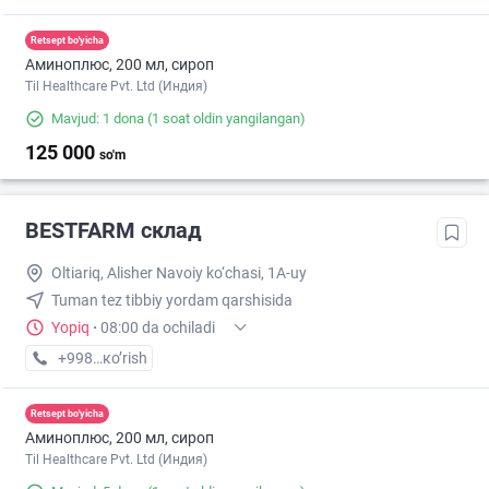
Retsept bo'yicha
Аминоплюс, 200 мл, сироп
Til Healthcare Pvt. Ltd (Индия)
Mavjud: 1 dona
(1 soat oldin yangilangan)
125 000
so'm
BESTFARM склад
Oltiariq, Alisher Navoiy ko‘chasi, 1A-uy
Tuman tez tibbiy yordam qarshisida
Yopiq
·
08:00 da ochiladi
+998 (91) XXX-XX-XX
кo’rish
Retsept bo'yicha
Аминоплюс, 200 мл, сироп
Til Healthcare Pvt. Ltd (Индия)