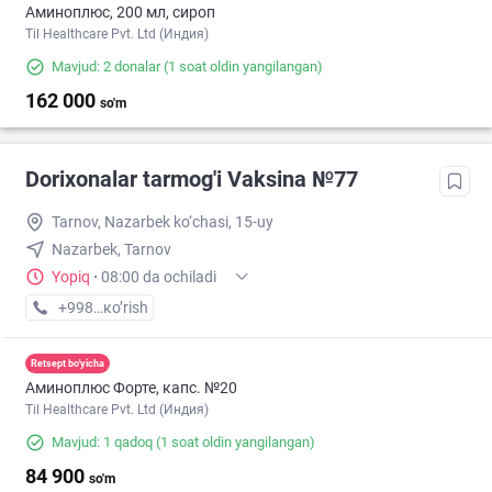
Аминоплюс, 200 мл, сироп
Til Healthcare Pvt. Ltd (Индия)
Mavjud: 2 donalar
(1 soat oldin yangilangan)
162 000
so'm
Dorixonalar tarmog'i Vaksina №77
Tarnov, Nazarbek ko‘chasi, 15-uy
Nazarbek, Tarnov
Yopiq
·
08:00 da ochiladi
+998 (77) XXX-XX-XX
кo’rish
Retsept bo'yicha
Аминоплюс Форте, капс. №20
Til Healthcare Pvt. Ltd (Индия)
Mavjud: 1 qadoq
(1 soat oldin yangilangan)
84 900
so'm