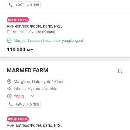
+998 (70) XXX-XX-XX
кo’rish
Retsept bo'yicha
Аминоплюс Форте, капс. №20
Til Healthcare Pvt. Ltd (Индия)
Mavjud: 1 qadoq
(1 soat oldin yangilangan)
110 000
so'm
MARMED FARM
Marg'ilon, Halqa yo'li, 1-G uy
Istiqlol to'yxonasi yonida
Yopiq
·
+998 (55) XXX-XX-XX
кo’rish
Retsept bo'yicha
Аминоплюс Форте, капс. №20