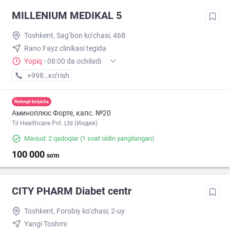
MILLENIUM MEDIKAL 5
Toshkent, Sag‘bon ko‘chasi, 46B
Rano Fayz clinikasi tegida
Yopiq
·
08:00 da ochiladi
+998 (77) XXX-XX-XX
кo’rish
Retsept bo'yicha
Аминоплюс Форте, капс. №20
Til Healthcare Pvt. Ltd (Индия)
Mavjud: 2 qadoqlar
(1 soat oldin yangilangan)
100 000
so'm
CITY PHARM Diabet centr
Toshkent, Forobiy ko‘chasi, 2-uy
Yangi Toshmi