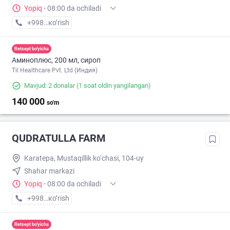
Yopiq
·
08:00 da ochiladi
+998 (93) XXX-XX-XX
кo’rish
Retsept bo'yicha
Аминоплюс, 200 мл, сироп
Til Healthcare Pvt. Ltd (Индия)
Mavjud: 2 donalar
(1 soat oldin yangilangan)
140 000
so'm
QUDRATULLA FARM
Karatepa, Mustaqillik ko‘chasi, 104-uy
Shahar markazi
Yopiq
·
08:00 da ochiladi
+998 (94) XXX-XX-XX
кo’rish
Retsept bo'yicha