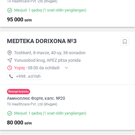
Til Healthcare Pvt. Ltd (Индия)
Mavjud: 1 qadoq
(1 soat oldin yangilangan)
95 000
so'm
MEDTEKA DORIXONA №3
Toshkent, 8-mavze, 40-uy, 38-xonadon
Yunusobod krug, APEZ pitsa yonida
Yopiq
·
08:00 da ochiladi
+998 (95) XXX-XX-XX
кo’rish
Retsept bo'yicha
Аминоплюс Форте, капс. №20
Til Healthcare Pvt. Ltd (Индия)
Mavjud: 1 qadoq
(1 soat oldin yangilangan)
80 000
so'm