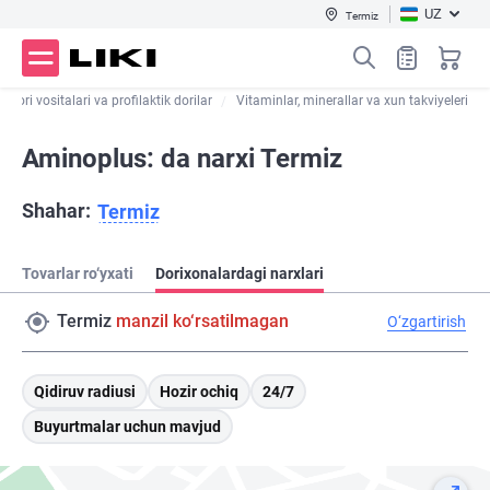
UZ
Termiz
Dori vositalari va profilaktik dorilar
Vitaminlar, minerallar va xun takviyeleri
Aminoplus: da narxi Termiz
Shahar:
Termiz
Tovarlar ro‘yxati
Dorixonalardagi narxlari
Termiz
manzil ko‘rsatilmagan
O‘zgartirish
Qidiruv radiusi
Hozir ochiq
24/7
Buyurtmalar uchun mavjud