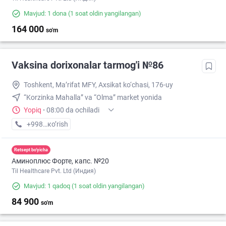
Mavjud: 1 dona
(1 soat oldin yangilangan)
164 000
so'm
Vaksina dorixonalar tarmog'i №86
Toshkent, Ma’rifat MFY, Axsikat ko‘chasi, 176-uy
“Korzinka Mahalla” va “Olma” market yonida
Yopiq
·
08:00 da ochiladi
+998 (77) XXX-XX-XX
кo’rish
Retsept bo'yicha
Аминоплюс Форте, капс. №20
Til Healthcare Pvt. Ltd (Индия)
Mavjud: 1 qadoq
(1 soat oldin yangilangan)
84 900
so'm