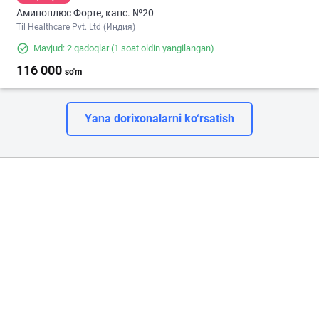
Аминоплюс Форте, капс. №20
Til Healthcare Pvt. Ltd (Индия)
Mavjud: 2 qadoqlar
(1 soat oldin yangilangan)
116 000
so'm
Yana dorixonalarni ko‘rsatish