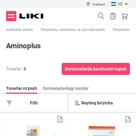
UZ
Toshkent
 va profilaktik dorilar
Vitaminlar, minerallar va xun takviyeleri
Vitaminlar
Aminoplus
Tovarlar:
3
Dorixonalarda barchasini topish
Tovarlar ro‘yxati
Dorixonalardagi narxlar
Filtr