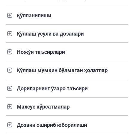
Қўлланилиши
Қўллаш усули ва дозалари
Ножўя таъсирлари
Қўллаш мумкин бўлмаган ҳолатлар
Дориларнинг ўзаро таъсири
Махсус кўрсатмалар
Дозани ошириб юборилиши