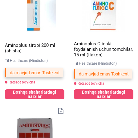
Aminoplus C ichki
Aminoplus siropi 200 ml
foydalanish uchun tomchilar,
(shisha)
15 ml (flakon)
Til Healthcare (Hindiston)
Til Healthcare (Hindiston)
da mavjud emas Toshkent
da mavjud emas Toshkent
Retsept bo'yicha
Retsept bo'yicha
Boshqa shaharlardagi
Boshqa shaharlardagi
narxlar
narxlar