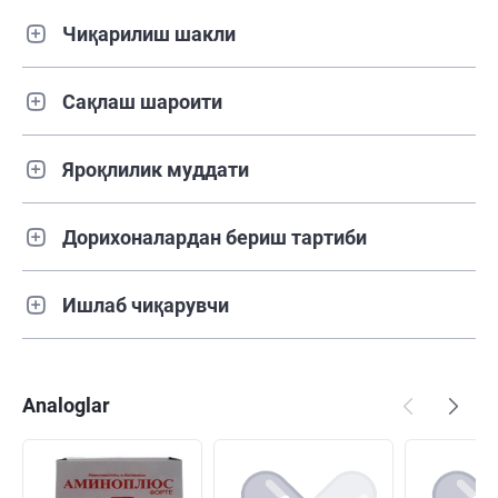
Чиқарилиш шакли
Сақлаш шароити
Яроқлилик муддати
Дорихоналардан бериш тартиби
Ишлаб чиқарувчи
Analoglar