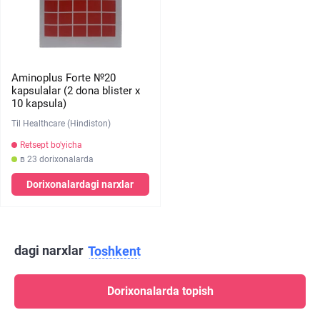
Aminoplus Forte №20
kapsulalar (2 dona blister х
10 kapsula)
Til Healthcare (Hindiston)
Retsept bo'yicha
в 23 dorixonalarda
Dorixonalardagi narxlar
dagi narxlar
Toshkent
Dorixonalarda topish