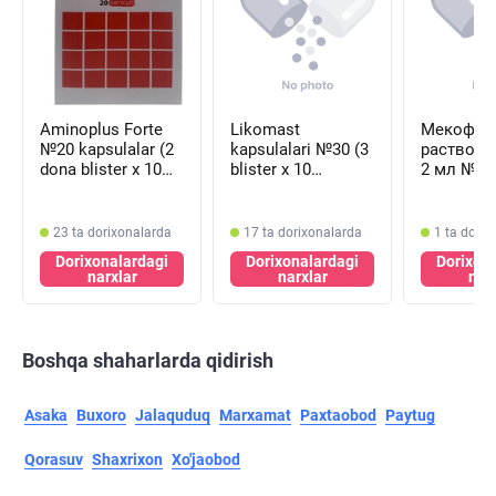
Aminoplus Forte
Likomast
Мекофар
№20 kapsulalar (2
kapsulalari №30 (3
раствор д
dona blister х 10
blister х 10
2 мл №50
kapsula)
kapsula)
(ампулы)
23 ta dorixonalarda
17 ta dorixonalarda
1 ta dori
Dorixonalardagi
Dorixonalardagi
Dorixon
narxlar
narxlar
nar
Boshqa shaharlarda qidirish
Asaka
Buxoro
Jalaquduq
Marxamat
Paxtaobod
Paytug
Qorasuv
Shaxrixon
Xo'jaobod