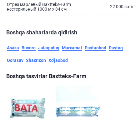
Отрез марлевый Baxtteks-Farm
22 000 so'm
нестерильный 1000 м х 84 см
Boshqa shaharlarda qidirish
Asaka
Buxoro
Jalaquduq
Marxamat
Paxtaobod
Paytug
Qorasuv
Shaxrixon
Xo'jaobod
Boshqa tasvirlar Baxtteks-Farm