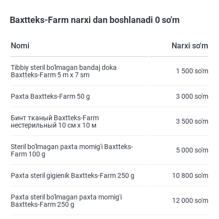
Baxtteks-Farm narxi dan boshlanadi 0 so'm
Nomi
Narxi so'm
Tibbiy steril bo'lmagan bandaj doka
1 500 so'm
Baxtteks-Farm 5 m х 7 sm
Paxta Baxtteks-Farm 50 g
3 000 so'm
Бинт тканый Baxtteks-Farm
3 500 so'm
нестерильный 10 см х 10 м
Steril bo'lmagan paxta momig'i Baxtteks-
5 000 so'm
Farm 100 g
Paxta steril gigienik Baxtteks-Farm 250 g
10 800 so'm
Paxta steril bo'lmagan paxta momig'i
12 000 so'm
Baxtteks-Farm 250 g