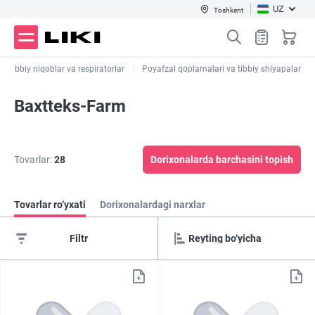
UZ
Toshkent
Tibbiy niqoblar va respiratorlar
Poyafzal qoplamalari va tibbiy shlyapalar
Baxtteks-Farm
Tovarlar:
28
Dorixonalarda barchasini topish
Tovarlar ro‘yxati
Dorixonalardagi narxlar
Filtr