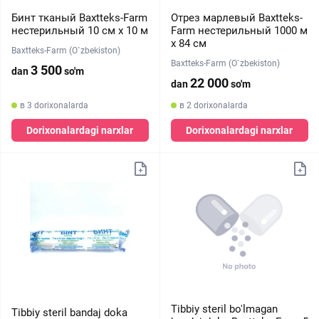
Бинт тканый Baxtteks-Farm
Отрез марлевый Baxtteks-
нестерильный 10 см х 10 м
Farm нестерильный 1000 м
х 84 см
Baxtteks-Farm (O`zbekiston)
Baxtteks-Farm (O`zbekiston)
3 500
dan
so'm
22 000
dan
so'm
в 3 dorixonalarda
в 2 dorixonalarda
Dorixonalardagi narxlar
Dorixonalardagi narxlar
Tibbiy steril bo'lmagan
Tibbiy steril bandaj doka