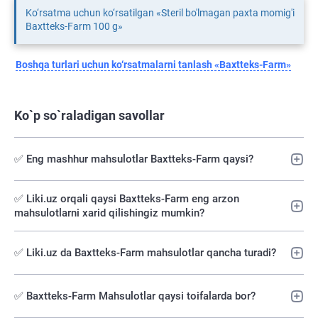
Ko‘rsatma uchun ko‘rsatilgan «Steril bo'lmagan paxta momig'i
Baxtteks-Farm 100 g»
Boshqa turlari uchun ko‘rsatmalarni tanlash «Baxtteks-Farm»
Ko`p so`raladigan savollar
✅ Eng mashhur mahsulotlar Baxtteks-Farm qaysi?
✅️ Liki.uz orqali qaysi Baxtteks-Farm eng arzon
mahsulotlarni xarid qilishingiz mumkin?
✅ Liki.uz da Baxtteks-Farm mahsulotlar qancha turadi?
✅ Baxtteks-Farm Mahsulotlar qaysi toifalarda bor?