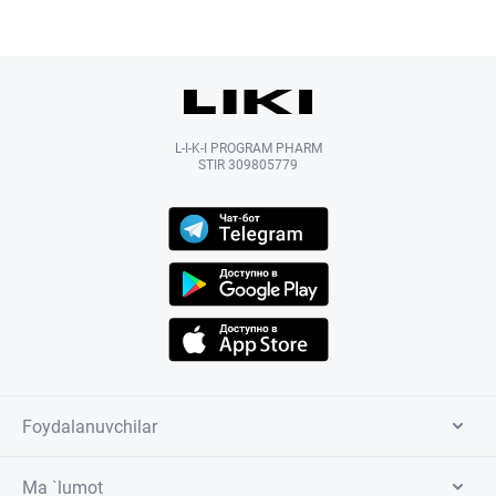
L-I-K-I PROGRAM PHARM
STIR 309805779
Foydalanuvchilar
Ma `lumot