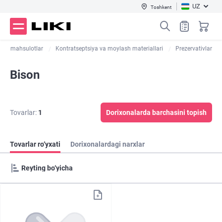
UZ
Toshkent
bbiy mahsulotlar
Kontratseptsiya va moylash materiallari
Prezervativlar
Bison
Tovarlar:
1
Dorixonalarda barchasini topish
Tovarlar ro‘yxati
Dorixonalardagi narxlar