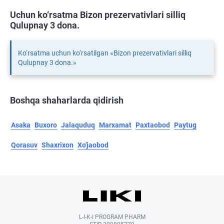
Uchun ko‘rsatma Bizon prezervativlari silliq
Qulupnay 3 dona.
Ko‘rsatma uchun ko‘rsatilgan «Bizon prezervativlari silliq
Qulupnay 3 dona.»
Boshqa shaharlarda qidirish
Asaka
Buxoro
Jalaquduq
Marxamat
Paxtaobod
Paytug
Qorasuv
Shaxrixon
Xo'jaobod
L-I-K-I PROGRAM PHARM