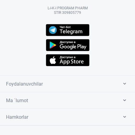
L-I-K-I PROGRAM PHARM
STIR 309805779
Foydalanuvchilar
Ma `lumot
Hamkorlar