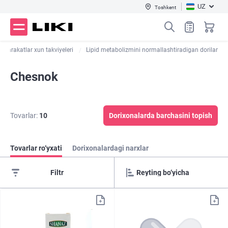
UZ
Toshkent
 harakatlar xun takviyeleri
Lipid metabolizmini normallashtiradigan dorilar
Chesnok
Tovarlar:
10
Dorixonalarda barchasini topish
Tovarlar ro‘yxati
Dorixonalardagi narxlar
Filtr