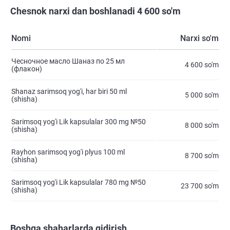
Chesnok narxi dan boshlanadi 4 600 so'm
Nomi
Narxi so'm
Чесночное масло Шаназ по 25 мл
4 600 so'm
(флакон)
Shanaz sarimsoq yog'i, har biri 50 ml
5 000 so'm
(shisha)
Sarimsoq yog'i Lik kapsulalar 300 mg №50
8 000 so'm
(shisha)
Rayhon sarimsoq yog'i plyus 100 ml
8 700 so'm
(shisha)
Sarimsoq yog'i Lik kapsulalar 780 mg №50
23 700 so'm
(shisha)
Boshqa shaharlarda qidirish