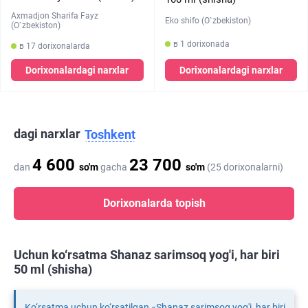
Axmadjon Sharifa Fayz
Eko shifo (O`zbekiston)
(O`zbekiston)
в 1 dorixonada
в 17 dorixonalarda
Dorixonalardagi narxlar
Dorixonalardagi narxlar
dagi narxlar
Toshkent
4 600
23 700
dan
so'm
gacha
so'm
(25 dorixonalarni)
Dorixonalarda topish
Uchun ko‘rsatma Shanaz sarimsoq yog'i, har biri
50 ml (shisha)
Ko‘rsatma uchun ko‘rsatilgan «Shanaz sarimsoq yog'i, har biri