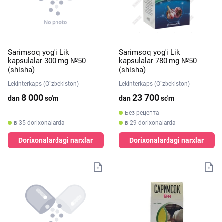
Sarimsoq yog'i Lik
Sarimsoq yog'i Lik
kapsulalar 300 mg №50
kapsulalar 780 mg №50
(shisha)
(shisha)
Lekinterkaps (O`zbekiston)
Lekinterkaps (O`zbekiston)
8 000
23 700
dan
so'm
dan
so'm
Без рецепта
в 35 dorixonalarda
в 29 dorixonalarda
Dorixonalardagi narxlar
Dorixonalardagi narxlar