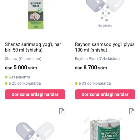
Shanaz sarimsoq yog'i, har
Rayhon sarimsoq yog'i plyus
biri 50 ml (shisha)
100 ml (shisha)
Shanaz (O`zbekiston)
Rayhon Plus (O`zbekiston)
5 000
8 700
dan
so'm
dan
so'm
Без рецепта
в 25 dorixonalarda
в 33 dorixonalarda
Dorixonalardagi narxlar
Dorixonalardagi narxlar