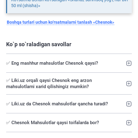
50 ml (shisha)»
Boshqa turlari uchun ko‘rsatmalarni tanlash «Chesnok»
Ko`p so`raladigan savollar
✅ Eng mashhur mahsulotlar Chesnok qaysi?
✅️ Liki.uz orqali qaysi Chesnok eng arzon
mahsulotlarni xarid qilishingiz mumkin?
✅ Liki.uz da Chesnok mahsulotlar qancha turadi?
✅ Chesnok Mahsulotlar qaysi toifalarda bor?