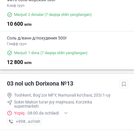
Клиф груп
Mavjud: 2 donalar
(7 daqiqa oldin yangilangan)
10 600
so'm
Соль д/ванн д/похудения 500г
Глифф груп
Mavjud: 1 dona
(7 daqiqa oldin yangilangan)
12 800
so'm
03 nol uch Dorixona №13
Toshkent, Bog‘zor MFY, Namunali ko‘chasi, 203/1-uy
Sokin Makon turar-joy majmuasi, Korzinka
supermarketi
Yopiq
·
08:00 da ochiladi
+998 (77) XXX-XX-XX
кo’rish