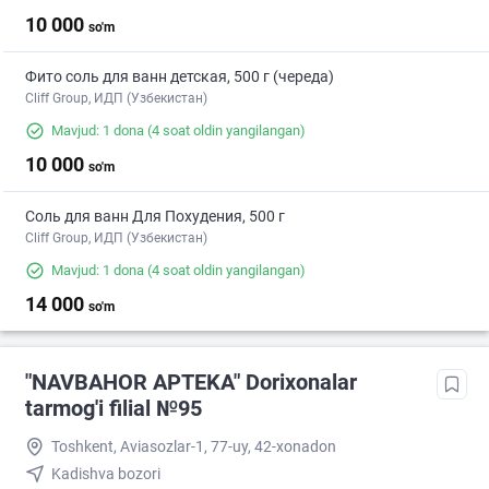
10 000
so'm
Фито соль для ванн детская, 500 г (череда)
Cliff Group, ИДП (Узбекистан)
Mavjud: 1 dona
(4 soat oldin yangilangan)
10 000
so'm
Соль для ванн Для Похудения, 500 г
Cliff Group, ИДП (Узбекистан)
Mavjud: 1 dona
(4 soat oldin yangilangan)
14 000
so'm
"NAVBAHOR APTEKA" Dorixonalar
tarmog'i filial №95
Toshkent, Aviasozlar-1, 77-uy, 42-xonadon
Kadishva bozori