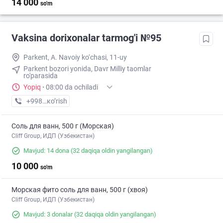
14 000
so'm
Vaksina dorixonalar tarmog'i №95
Parkent, A. Navoiy ko‘chasi, 11-uy
Parkent bozori yonida, Davr Milliy taomlar
ro'parasida
Yopiq
·
08:00 da ochiladi
+998 (77) XXX-XX-XX
кo’rish
Соль для ванн, 500 г (Морская)
Cliff Group, ИДП (Узбекистан)
Mavjud: 14 dona
(32 daqiqa oldin yangilangan)
10 000
so'm
Морская фито соль для ванн, 500 г (хвоя)
Cliff Group, ИДП (Узбекистан)
Mavjud: 3 donalar
(32 daqiqa oldin yangilangan)