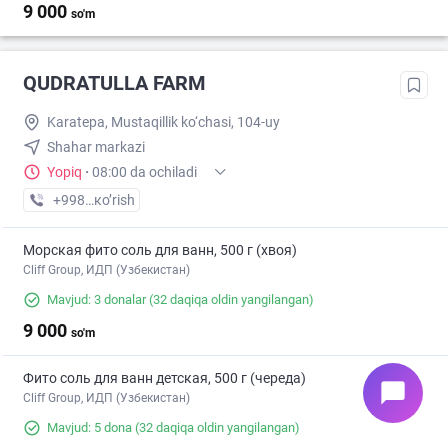
9 000
so'm
QUDRATULLA FARM
Karatepa, Mustaqillik ko‘chasi, 104-uy
Shahar markazi
Yopiq
·
08:00 da ochiladi
+998 (94) XXX-XX-XX
кo’rish
Морская фито соль для ванн, 500 г (хвоя)
Cliff Group, ИДП (Узбекистан)
Mavjud: 3 donalar
(32 daqiqa oldin yangilangan)
9 000
so'm
Фито соль для ванн детская, 500 г (череда)
chat_bubble
Cliff Group, ИДП (Узбекистан)
Mavjud: 5 dona
(32 daqiqa oldin yangilangan)