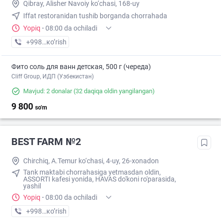
Qibray, Alisher Navoiy ko‘chasi, 168-uy
Iffat restoranidan tushib borganda chorrahada
Yopiq
·
08:00 da ochiladi
+998 (93) XXX-XX-XX
кo’rish
Фито соль для ванн детская, 500 г (череда)
Cliff Group, ИДП (Узбекистан)
Mavjud: 2 donalar
(32 daqiqa oldin yangilangan)
9 800
so'm
BEST FARM №2
Chirchiq, A.Temur ko‘chasi, 4-uy, 26-xonadon
Tank maktabi chorrahasiga yetmasdan oldin,
ASSORTI kafesi yonida, HAVAS do'koni ro'parasida,
yashil
Yopiq
·
08:00 da ochiladi
+998 (71) XXX-XX-XX
кo’rish