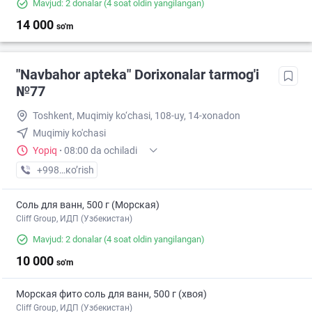
Mavjud: 2 donalar
(4 soat oldin yangilangan)
14 000
so'm
"Navbahor apteka" Dorixonalar tarmog'i
№77
Toshkent, Muqimiy ko‘chasi, 108-uy, 14-xonadon
Muqimiy ko'chasi
Yopiq
·
08:00 da ochiladi
+998 (94) XXX-XX-XX
кo’rish
Соль для ванн, 500 г (Морская)
Cliff Group, ИДП (Узбекистан)
Mavjud: 2 donalar
(4 soat oldin yangilangan)
10 000
so'm
Морская фито соль для ванн, 500 г (хвоя)
Cliff Group, ИДП (Узбекистан)