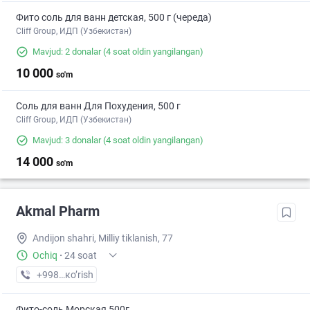
Фито соль для ванн детская, 500 г (череда)
Cliff Group, ИДП (Узбекистан)
Mavjud: 2 donalar
(4 soat oldin yangilangan)
10 000
so'm
Соль для ванн Для Похудения, 500 г
Cliff Group, ИДП (Узбекистан)
Mavjud: 3 donalar
(4 soat oldin yangilangan)
14 000
so'm
Akmal Pharm
Andijon shahri, Milliy tiklanish, 77
Ochiq
·
24 soat
+998 (91) XXX-XX-XX
кo’rish
Фито-соль Морская 500г