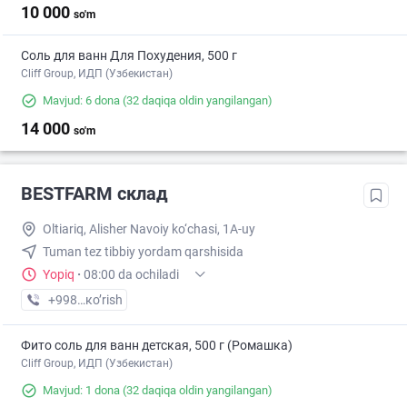
10 000
so'm
Соль для ванн Для Похудения, 500 г
Cliff Group, ИДП (Узбекистан)
Mavjud: 6 dona
(32 daqiqa oldin yangilangan)
14 000
so'm
BESTFARM склад
Oltiariq, Alisher Navoiy ko‘chasi, 1A-uy
Tuman tez tibbiy yordam qarshisida
Yopiq
·
08:00 da ochiladi
+998 (91) XXX-XX-XX
кo’rish
Фито соль для ванн детская, 500 г (Ромашка)
Cliff Group, ИДП (Узбекистан)
Mavjud: 1 dona
(32 daqiqa oldin yangilangan)