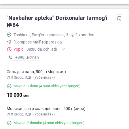
"Navbahor apteka" Dorixonalar tarmog'i
№84
Toshkent, Farg‘ona shossesi, 3-uy, 2-xonadon
"Compass Mall" ro'parasida
Yopiq
·
08:00 da ochiladi
+998 (94) XXX-XX-XX
кo’rish
Соль для ванн, 500 г (Морская)
Cliff Group, ИДП (Узбекистан)
Mavjud: 1 dona
(4 soat oldin yangilangan)
10 000
so'm
Морская фито соль для ванн, 500 г (хвоя)
Cliff Group, ИДП (Узбекистан)
Mavjud: 2 donalar
(4 soat oldin yangilangan)