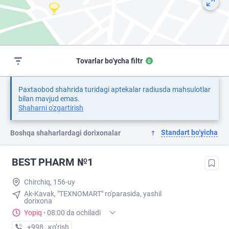
Tovarlar bo‘ycha filtr
0
Paxtaobod shahrida turidagi aptekalar radiusda mahsulotlar
bilan mavjud emas.
Shaharni o'zgartirish
Standart bo‘yicha
Boshqa shaharlardagi dorixonalar
BEST PHARM №1
Chirchiq, 156-uy
Ak-Kavak, "TEXNOMART" ro'parasida, yashil
dorixona
Yopiq
·
08:00 da ochiladi
+998 (70) XXX-XX-XX
кo’rish