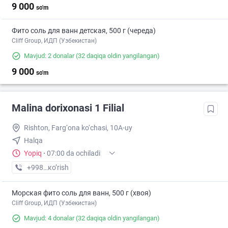
9 000
so'm
Фито соль для ванн детская, 500 г (череда)
Cliff Group, ИДП (Узбекистан)
Mavjud: 2 donalar
(32 daqiqa oldin yangilangan)
9 000
so'm
Malina dorixonasi 1 Filial
Rishton, Farg‘ona ko‘chasi, 10A-uy
Halqa
Yopiq
·
07:00 da ochiladi
+998 (99) XXX-XX-XX
кo’rish
Морская фито соль для ванн, 500 г (хвоя)
Cliff Group, ИДП (Узбекистан)
Mavjud: 4 donalar
(32 daqiqa oldin yangilangan)