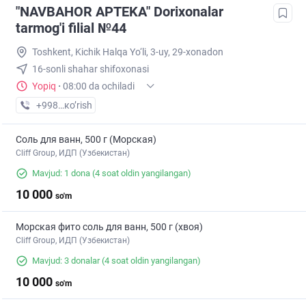
"NAVBAHOR APTEKA" Dorixonalar
tarmog'i filial №44
Toshkent, Kichik Halqa Yo‘li, 3-uy, 29-xonadon
16-sonli shahar shifoxonasi
Yopiq
·
08:00 da ochiladi
+998 (94) XXX-XX-XX
кo’rish
Соль для ванн, 500 г (Морская)
Cliff Group, ИДП (Узбекистан)
Mavjud: 1 dona
(4 soat oldin yangilangan)
10 000
so'm
Морская фито соль для ванн, 500 г (хвоя)
Cliff Group, ИДП (Узбекистан)
Mavjud: 3 donalar
(4 soat oldin yangilangan)
10 000
so'm