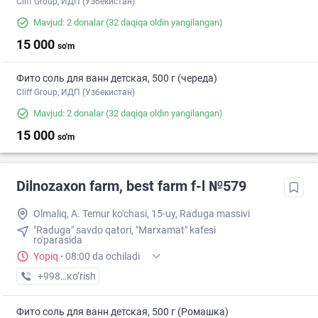
Cliff Group, ИДП (Узбекистан)
Mavjud: 2 donalar
(32 daqiqa oldin yangilangan)
15 000
so'm
Фито соль для ванн детская, 500 г (череда)
Cliff Group, ИДП (Узбекистан)
Mavjud: 2 donalar
(32 daqiqa oldin yangilangan)
15 000
so'm
Dilnozaxon farm, best farm f-l №579
Olmaliq, A. Temur ko'chasi, 15-uy, Raduga massivi
"Raduga" savdo qatori, "Marxamat" kafesi
ro'parasida
Yopiq
·
08:00 da ochiladi
+998 (99) XXX-XX-XX
кo’rish
Фито соль для ванн детская, 500 г (Ромашка)