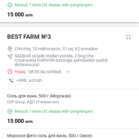
Mavjud: 1 dona
(32 daqiqa oldin yangilangan)
15 000
so'm
BEST FARM №3
Chirchiq, 10-mikrorayon, 31-uy, 62-xonadon
SADBAR xo‘jalik mollari yonida, 2-bog‘cha
ro‘parasida KARVON bozoriga yetmasdan yashil
dorixona joyl
Yopiq
·
08:00 da ochiladi
+998 (70) XXX-XX-XX
кo’rish
Соль для ванн, 500 г (Морская)
Cliff Group, ИДП (Узбекистан)
Mavjud: 1 dona
(32 daqiqa oldin yangilangan)
15 000
so'm
Морская фито соль для ванн, 500 г (хвоя)