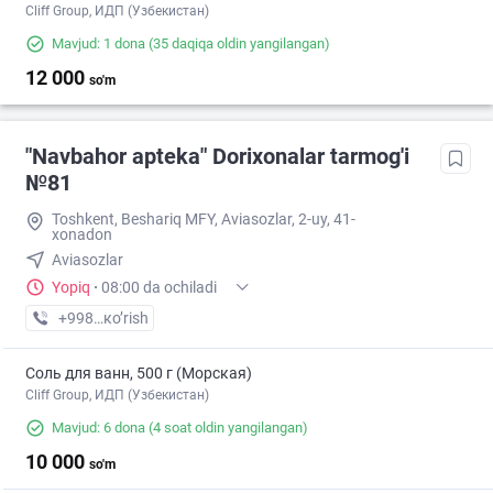
Cliff Group, ИДП (Узбекистан)
Mavjud: 1 dona
(35 daqiqa oldin yangilangan)
12 000
so'm
"Navbahor apteka" Dorixonalar tarmog'i
№81
Toshkent, Beshariq MFY, Aviasozlar, 2-uy, 41-
xonadon
Aviasozlar
Yopiq
·
08:00 da ochiladi
+998 (94) XXX-XX-XX
кo’rish
Соль для ванн, 500 г (Морская)
Cliff Group, ИДП (Узбекистан)
Mavjud: 6 dona
(4 soat oldin yangilangan)
10 000
so'm