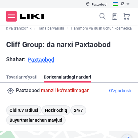
UZ
Paxtaobod
zallik va g'amxo'rlik
Tana parvarishi
Hammom va dush uchun kosmetika
Cliff Group: da narxi Paxtaobod
Shahar:
Paxtaobod
Tovarlar ro‘yxati
Dorixonalardagi narxlari
Paxtaobod
manzil ko‘rsatilmagan
O‘zgartirish
Qidiruv radiusi
Hozir ochiq
24/7
Buyurtmalar uchun mavjud