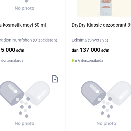
 kosmetik moyi 50 ml
DryDry Klassic dezodorant 3
djon Nurafshon (O`zbekiston)
Leksima (Shvetsiya)
15 000
137 000
so'm
dan
so'm
 dorixonalarda
в 6 dorixonalarda