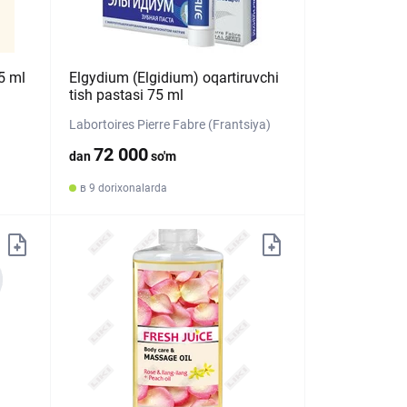
5 ml
Elgydium (Elgidium) oqartiruvchi
tish pastasi 75 ml
Labortoires Pierre Fabre (Frantsiya)
72 000
dan
so'm
в 9 dorixonalarda