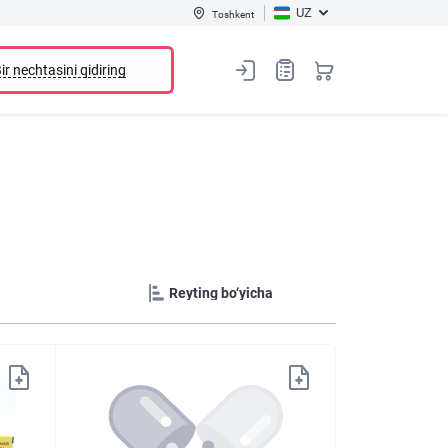
UZ
Toshkent
ir nechtasini qidiring