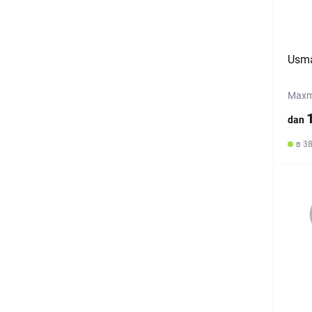
Usma
Maxma
dan
в 38