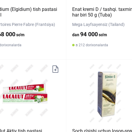
dium (Elgidium) tish pastasi
Enat kremi D / tashqi. taxmi
l
har biri 50 g (Tuba)
toires Pierre Fabre (Frantsiya)
Mega Layfsayensiz (Tailand)
68 000
94 000
so'm
dan
so'm
dorixonalarda
в 212 dorixonalarda
ut Aktiv tish pastasi
Soch o'sishi uchun loson-spr