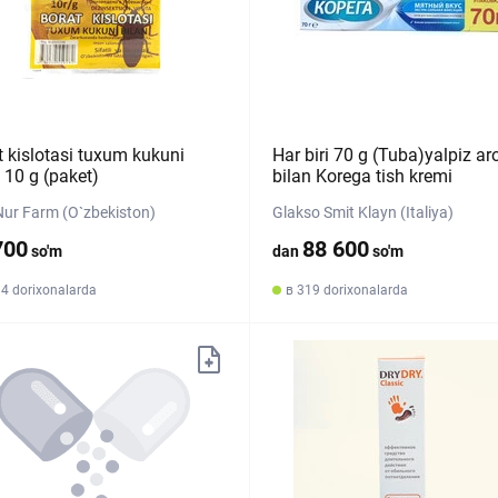
t kislotasi tuxum kukuni
Har biri 70 g (Tuba)yalpiz ar
 10 g (paket)
bilan Korega tish kremi
Nur Farm (O`zbekiston)
Glakso Smit Klayn (Italiya)
700
88 600
so'm
dan
so'm
14 dorixonalarda
в 319 dorixonalarda