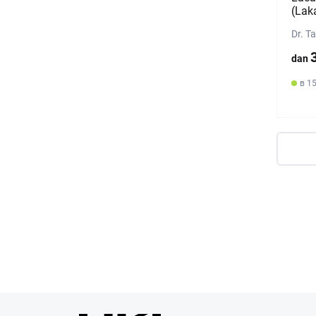
(Laka
Dr. T
dan
в 1