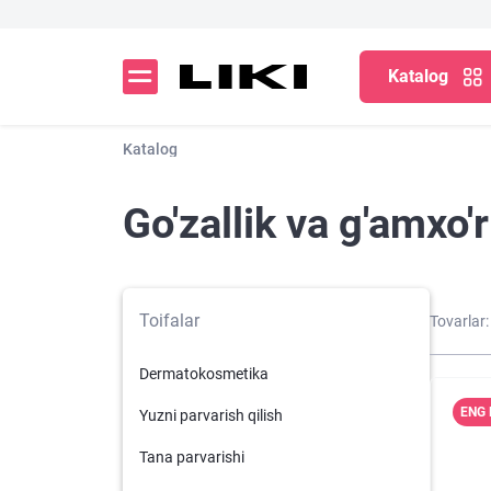
Katalog
Katalog
Go'zallik va g'amxo'r
Toifalar
Tovarlar:
Dermatokosmetika
ENG 
Yuzni parvarish qilish
Tana parvarishi