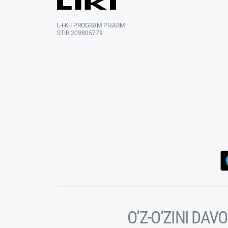
L-I-K-I PROGRAM PHARM
STIR 309805779
O‘Z-O‘ZINI DA