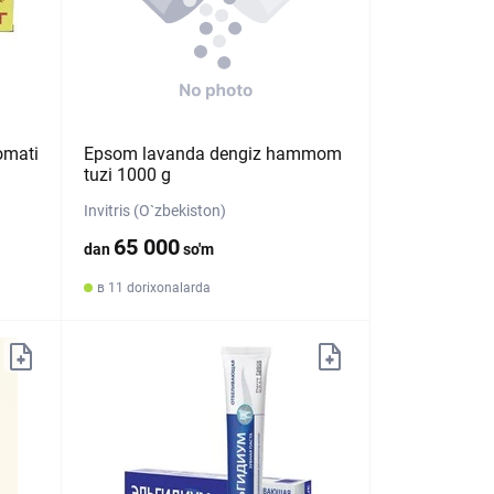
omati
Epsom lavanda dengiz hammom
tuzi 1000 g
Invitris (O`zbekiston)
65 000
dan
so'm
в 11 dorixonalarda