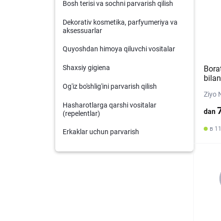
Bosh terisi va sochni parvarish qilish
Dekorativ kosmetika, parfyumeriya va
aksessuarlar
Quyoshdan himoya qiluvchi vositalar
Shaxsiy gigiena
Bora
bilan
Og'iz bo'shlig'ini parvarish qilish
Ziyo 
Hasharotlarga qarshi vositalar
dan
(repelentlar)
в 1
Erkaklar uchun parvarish