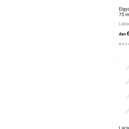
Elgy
75 m
Labor
dan
в 3 
Lacal