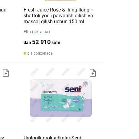
nan
Fresh Juice Rose & Ilang-Ilang +
shaftoli yog'i parvarish qilish va
massaj qilish uchun 150 ml
Elfa (Ukraina)
52 910
dan
so'm
в 1 dorixonada
ey
Urologik prokladkalar Seni