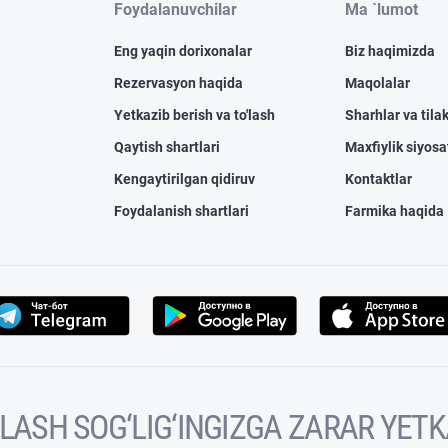
Foydalanuvchilar
Ma `lumot
Eng yaqin dorixonalar
Biz haqimizda
Rezervasyon haqida
Maqolalar
Yetkazib berish va to'lash
Sharhlar va tilak
Qaytish shartlari
Maxfiylik siyosa
Kengaytirilgan qidiruv
Kontaktlar
Foydalanish shartlari
Farmika haqida
VOLASH SOG‘LIG‘INGIZGA ZARAR YET