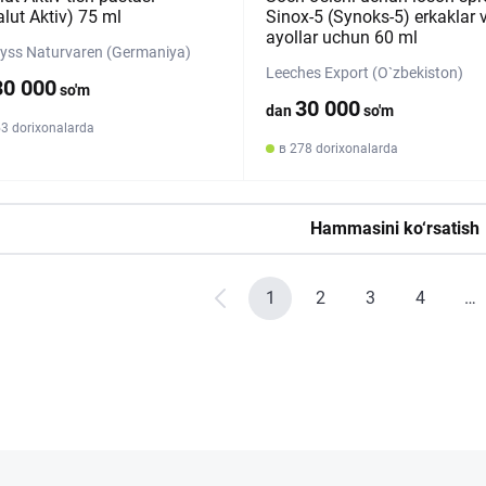
lut Aktiv) 75 ml
Sinox-5 (Synoks-5) erkaklar 
ayollar uchun 60 ml
ayss Naturvaren (Germaniya)
Leeches Export (O`zbekiston)
30 000
so'm
30 000
dan
so'm
53 dorixonalarda
в 278 dorixonalarda
Hammasini ko‘rsatish
1
2
3
4
…