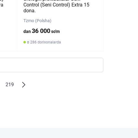
va
Control (Seni Control) Extra 15
dona.
Tzmo (Polsha)
36 000
dan
so'm
в 286 dorixonalarda
219