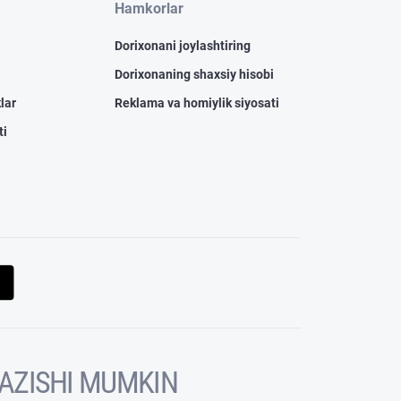
Hamkorlar
Dorixonani joylashtiring
Dorixonaning shaxsiy hisobi
lar
Reklama va homiylik siyosati
ti
KAZISHI MUMKIN