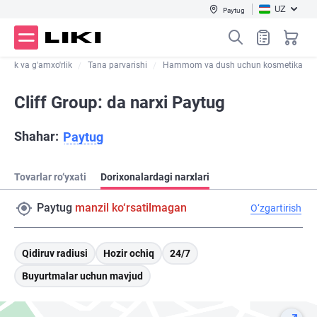
UZ
Paytug
zallik va g'amxo'rlik
Tana parvarishi
Hammom va dush uchun kosmetika
Cliff Group: da narxi Paytug
Shahar:
Paytug
Tovarlar ro‘yxati
Dorixonalardagi narxlari
Paytug
manzil ko‘rsatilmagan
O‘zgartirish
Qidiruv radiusi
Hozir ochiq
24/7
Buyurtmalar uchun mavjud