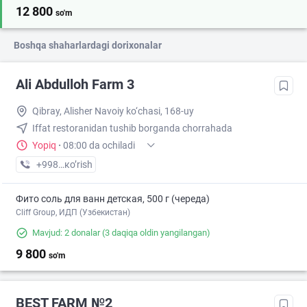
12 800
so'm
Boshqa shaharlardagi dorixonalar
Ali Abdulloh Farm 3
Qibray, Alisher Navoiy ko‘chasi, 168-uy
Iffat restoranidan tushib borganda chorrahada
Yopiq
·
08:00 da ochiladi
+998 (93) XXX-XX-XX
кo’rish
Фито соль для ванн детская, 500 г (череда)
Cliff Group, ИДП (Узбекистан)
Mavjud: 2 donalar
(3 daqiqa oldin yangilangan)
9 800
so'm
BEST FARM №2