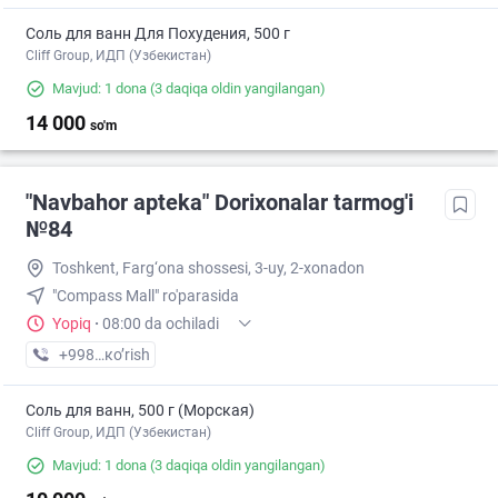
Соль для ванн Для Похудения, 500 г
Cliff Group, ИДП (Узбекистан)
Mavjud: 1 dona
(3 daqiqa oldin yangilangan)
14 000
so'm
"Navbahor apteka" Dorixonalar tarmog'i
№84
Toshkent, Farg‘ona shossesi, 3-uy, 2-xonadon
"Compass Mall" ro'parasida
Yopiq
·
08:00 da ochiladi
+998 (94) XXX-XX-XX
кo’rish
Соль для ванн, 500 г (Морская)
Cliff Group, ИДП (Узбекистан)
Mavjud: 1 dona
(3 daqiqa oldin yangilangan)