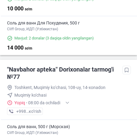
10 000
so'm
Соль для ванн Для Похудения, 500 г
Cliff Group, ИДП (Узбекистан)
Mavjud: 2 donalar
(3 daqiqa oldin yangilangan)
14 000
so'm
"Navbahor apteka" Dorixonalar tarmog'i
№77
Toshkent, Muqimiy ko‘chasi, 108-uy, 14-xonadon
Muqimiy ko'chasi
Yopiq
·
08:00 da ochiladi
+998 (94) XXX-XX-XX
кo’rish
Соль для ванн, 500 г (Морская)
Cliff Group, ИДП (Узбекистан)