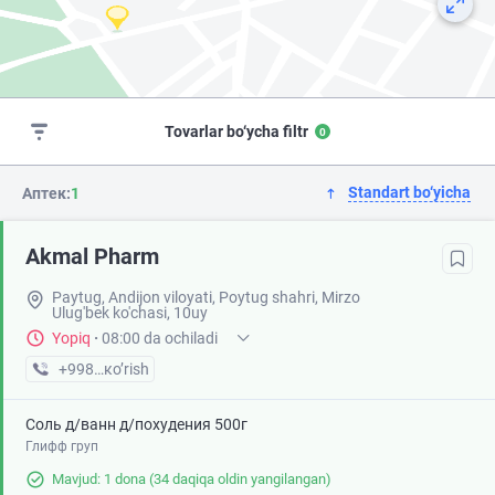
Tovarlar bo‘ycha filtr
0
Standart bo‘yicha
Аптек:
1
Akmal Pharm
Paytug, Andijon viloyati, Poytug shahri, Mirzo
Ulug'bek ko'chasi, 10uy
Yopiq
·
08:00 da ochiladi
+998 (90) XXX-XX-XX
кo’rish
Соль д/ванн д/похудения 500г
Глифф груп
Mavjud: 1 dona
(34 daqiqa oldin yangilangan)