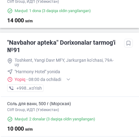
Cliff Group, ИДП (Узбекистан)
Mavjud: 1 dona
(3 daqiqa oldin yangilangan)
14 000
so'm
"Navbahor apteka" Dorixonalar tarmog'i
№91
Toshkent, Yangi Davr MFY, Jarkurgan ko‘chasi, 79A-
uy
"Harmony Hotel" yonida
Yopiq
·
08:00 da ochiladi
+998 (94) XXX-XX-XX
кo’rish
Соль для ванн, 500 г (Морская)
Cliff Group, ИДП (Узбекистан)
Mavjud: 2 donalar
(3 daqiqa oldin yangilangan)
10 000
so'm