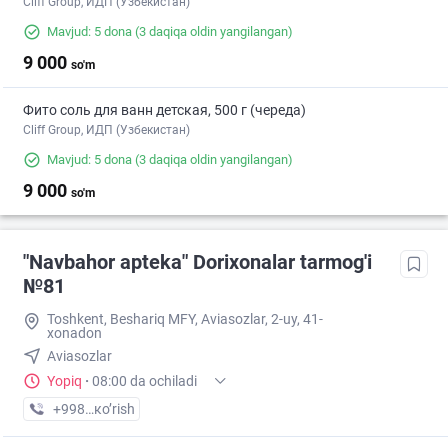
Cliff Group, ИДП (Узбекистан)
Mavjud: 5 dona
(3 daqiqa oldin yangilangan)
9 000
so'm
Фито соль для ванн детская, 500 г (череда)
Cliff Group, ИДП (Узбекистан)
Mavjud: 5 dona
(3 daqiqa oldin yangilangan)
9 000
so'm
"Navbahor apteka" Dorixonalar tarmog'i
№81
Toshkent, Beshariq MFY, Aviasozlar, 2-uy, 41-
xonadon
Aviasozlar
Yopiq
·
08:00 da ochiladi
+998 (94) XXX-XX-XX
кo’rish