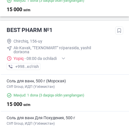
Mavjud: 1 dona
(3 daqiqa oldin yangilangan)
15 000
so'm
BEST PHARM №1
Chirchiq, 156-uy
Ak-Kavak, "TEXNOMART" ro'parasida, yashil
dorixona
Yopiq
·
08:00 da ochiladi
+998 (70) XXX-XX-XX
кo’rish
Соль для ванн, 500 г (Морская)
Cliff Group, ИДП (Узбекистан)
Mavjud: 1 dona
(3 daqiqa oldin yangilangan)
15 000
so'm
Соль для ванн Для Похудения, 500 г
Cliff Group, ИДП (Узбекистан)