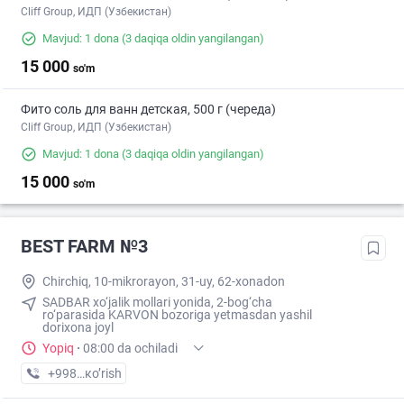
Cliff Group, ИДП (Узбекистан)
Mavjud: 1 dona
(3 daqiqa oldin yangilangan)
15 000
so'm
Фито соль для ванн детская, 500 г (череда)
Cliff Group, ИДП (Узбекистан)
Mavjud: 1 dona
(3 daqiqa oldin yangilangan)
15 000
so'm
BEST FARM №3
Chirchiq, 10-mikrorayon, 31-uy, 62-xonadon
SADBAR xo‘jalik mollari yonida, 2-bog‘cha
ro‘parasida KARVON bozoriga yetmasdan yashil
dorixona joyl
Yopiq
·
08:00 da ochiladi
+998 (70) XXX-XX-XX
кo’rish