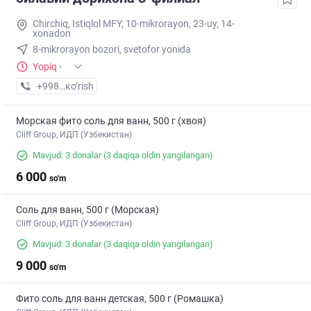
Chirchiq, Istiqlol MFY, 10-mikrorayon, 23-uy, 14-
xonadon
8-mikrorayon bozori, svetofor yonida
Yopiq
·
+998 (97) XXX-XX-XX
кo’rish
Морская фито соль для ванн, 500 г (хвоя)
Cliff Group, ИДП (Узбекистан)
Mavjud: 3 donalar
(3 daqiqa oldin yangilangan)
6 000
so'm
Соль для ванн, 500 г (Морская)
Cliff Group, ИДП (Узбекистан)
Mavjud: 3 donalar
(3 daqiqa oldin yangilangan)
9 000
so'm
Фито соль для ванн детская, 500 г (Ромашка)