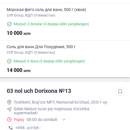
Морская фито соль для ванн, 500 г (хвоя)
Cliff Group, ИДП (Узбекистан)
Mavjud: 3 donalar
(3 daqiqa oldin yangilangan)
10 000
so'm
Соль для ванн Для Похудения, 500 г
Cliff Group, ИДП (Узбекистан)
Mavjud: 6 dona
(3 daqiqa oldin yangilangan)
14 000
so'm
03 nol uch Dorixona №13
Toshkent, Bog‘zor MFY, Namunali ko‘chasi, 203/1-uy
Sokin Makon turar-joy majmuasi, Korzinka
supermarketi
Yopiq
·
08:00 da ochiladi
+998 (77) XXX-XX-XX
кo’rish