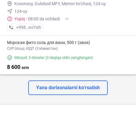
Kosonsoy, Gulobod MFY, Memor ko‘chasi, 124-uy
124-uy
Yopiq
·
08:00 da ochiladi
+998 (90) XXX-XX-XX
кo’rish
Морская фито соль для ванн, 500 г (хвоя)
Cliff Group, ИДП (Узбекистан)
Mavjud: 3 donalar
(3 daqiqa oldin yangilangan)
8 600
so'm
Yana dorixonalarni ko‘rsatish