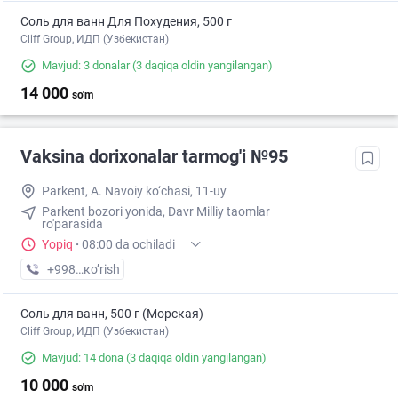
Соль для ванн Для Похудения, 500 г
Cliff Group, ИДП (Узбекистан)
Mavjud: 3 donalar
(3 daqiqa oldin yangilangan)
14 000
so'm
Vaksina dorixonalar tarmog'i №95
Parkent, A. Navoiy ko‘chasi, 11-uy
Parkent bozori yonida, Davr Milliy taomlar
ro'parasida
Yopiq
·
08:00 da ochiladi
+998 (77) XXX-XX-XX
кo’rish
Соль для ванн, 500 г (Морская)
Cliff Group, ИДП (Узбекистан)
Mavjud: 14 dona
(3 daqiqa oldin yangilangan)
10 000
so'm