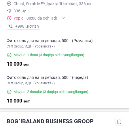
Chust, Serob MFY, Ipak yo‘li ko‘chasi, 336-uy
336-uy
Yopiq
·
08:00 da ochiladi
+998 (33) XXX-XX-XX
кo’rish
Фито соль для ванн детская, 500 г (Ромашка)
Cliff Group, ИДП (Узбекистан)
Mavjud: 1 dona
(3 daqiqa oldin yangilangan)
10 000
so'm
Фито соль для ванн детская, 500 г (череда)
Cliff Group, ИДП (Узбекистан)
Mavjud: 2 donalar
(3 daqiqa oldin yangilangan)
10 000
so'm
BOG`IBALAND BUSINESS GROOP