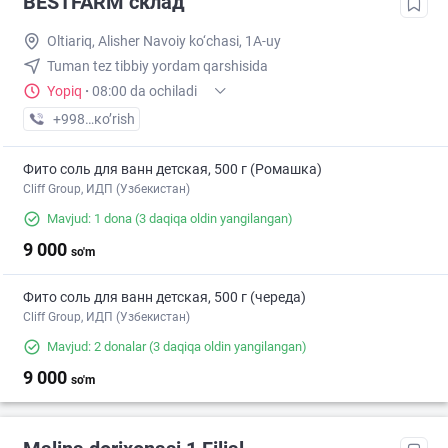
BESTFARM склад
Oltiariq, Alisher Navoiy ko‘chasi, 1A-uy
Tuman tez tibbiy yordam qarshisida
Yopiq
·
08:00 da ochiladi
+998 (91) XXX-XX-XX
кo’rish
Фито соль для ванн детская, 500 г (Ромашка)
Cliff Group, ИДП (Узбекистан)
Mavjud: 1 dona
(3 daqiqa oldin yangilangan)
9 000
so'm
Фито соль для ванн детская, 500 г (череда)
Cliff Group, ИДП (Узбекистан)
Mavjud: 2 donalar
(3 daqiqa oldin yangilangan)
9 000
so'm