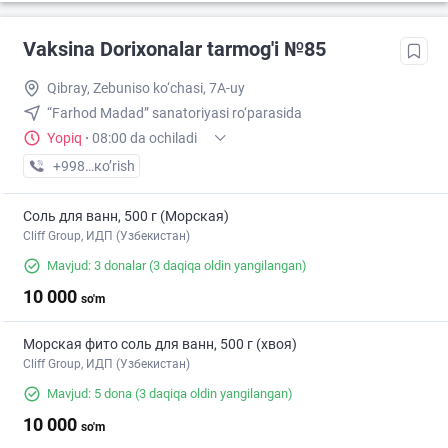
Vaksina Dorixonalar tarmog'i №85
Qibray, Zebuniso ko‘chasi, 7A-uy
“Farhod Madad” sanatoriyasi ro‘parasida
Yopiq
·
08:00 da ochiladi
+998 (77) XXX-XX-XX
кo’rish
Соль для ванн, 500 г (Морская)
Cliff Group, ИДП (Узбекистан)
Mavjud: 3 donalar
(3 daqiqa oldin yangilangan)
10 000
so'm
Морская фито соль для ванн, 500 г (хвоя)
Cliff Group, ИДП (Узбекистан)
Mavjud: 5 dona
(3 daqiqa oldin yangilangan)
10 000
so'm