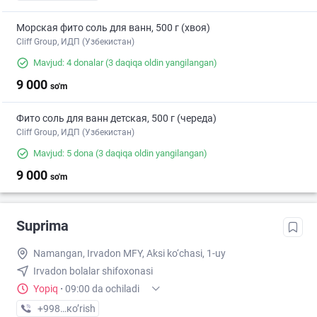
Морская фито соль для ванн, 500 г (хвоя)
Cliff Group, ИДП (Узбекистан)
Mavjud: 4 donalar
(3 daqiqa oldin yangilangan)
9 000
so'm
Фито соль для ванн детская, 500 г (череда)
Cliff Group, ИДП (Узбекистан)
Mavjud: 5 dona
(3 daqiqa oldin yangilangan)
9 000
so'm
Suprima
Namangan, Irvadon MFY, Aksi ko‘chasi, 1-uy
Irvadon bolalar shifoxonasi
Yopiq
·
09:00 da ochiladi
+998 (95) XXX-XX-XX
кo’rish