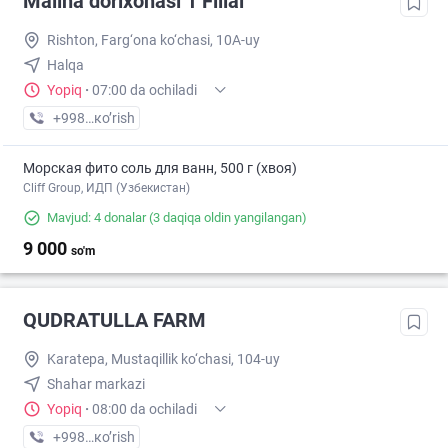
Malina dorixonasi 1 Filial
Rishton, Farg‘ona ko‘chasi, 10A-uy
Halqa
Yopiq
·
07:00 da ochiladi
+998 (99) XXX-XX-XX
кo’rish
Морская фито соль для ванн, 500 г (хвоя)
Cliff Group, ИДП (Узбекистан)
Mavjud: 4 donalar
(3 daqiqa oldin yangilangan)
9 000
so'm
QUDRATULLA FARM
Karatepa, Mustaqillik ko‘chasi, 104-uy
Shahar markazi
Yopiq
·
08:00 da ochiladi
+998 (94) XXX-XX-XX
кo’rish