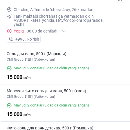
Chirchiq, A.Temur ko‘chasi, 4-uy, 26-xonadon
Tank maktabi chorrahasiga yetmasdan oldin,
ASSORTI kafesi yonida, HAVAS do'koni ro'parasida,
yashil
Yopiq
·
08:00 da ochiladi
+998 (71) XXX-XX-XX
кo’rish
Соль для ванн, 500 г (Морская)
Cliff Group, ИДП (Узбекистан)
Mavjud: 2 donalar
(3 daqiqa oldin yangilangan)
15 000
so'm
Морская фито соль для ванн, 500 г (хвоя)
Cliff Group, ИДП (Узбекистан)
Mavjud: 2 donalar
(3 daqiqa oldin yangilangan)
15 000
so'm
Фито соль для ванн детская, 500 г (Ромашка)