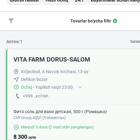
Qidiruv radiusi
Hozir ochiq
24/7
Buyurtmalar uchun mavj
Tovarlar bo‘ycha filtr
0
Аптек:
1
Saral
VITA FARM DORUS-SALOM
Xo'jaobod, A.Navoiy ko'chasi, 13-uy
Dehkon bozor
Ochiq
·
Yopilish vaqti 23:00
+998 (90) XXX-XX-XX
кo’rish
Фито соль для ванн детская, 500 г (Ромашка)
Cliff Group, ИДП (Узбекистан)
Mavjud: 5 dona
(2 soat oldin yangilangan)
8 300
so'm