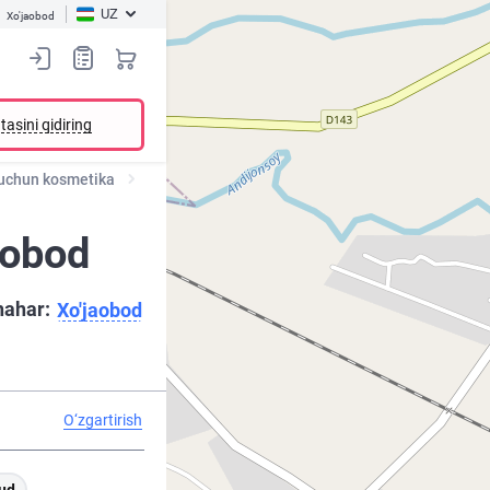
UZ
Xo'jaobod
tasini qidiring
chun kosmetika
aobod
hahar:
Xo'jaobod
O‘zgartirish