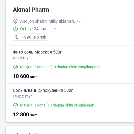
Akmal Pharm
Andijon shahri, Milliy tiklanish, 77
Ochiq
·
24 soat
+998 (91) XXX-XX-XX
кo’rish
Фито-соль Морская 500г
Клиф груп
Mavjud: 2 donalar
(13 daqiqa oldin yangilangan)
10 600
so'm
Соль д/ванн д/похудения 500г
Глифф груп
Mavjud: 1 dona
(13 daqiqa oldin yangilangan)
12 800
so'm