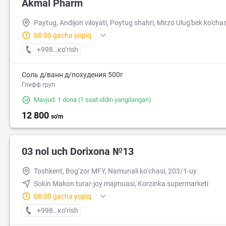
Akmal Pharm
Paytug, Andijon viloyati, Poytug shahri, Mirzo Ulug'bek ko'chas
08:00 gacha yopiq
+998 (90) XXX-XX-XX
кo’rish
Соль д/ванн д/похудения 500г
Глифф груп
Mavjud: 1 dona
(1 soat oldin yangilangan)
12 800
so'm
03 nol uch Dorixona №13
Toshkent, Bog‘zor MFY, Namunali ko‘chasi, 203/1-uy
Sokin Makon turar-joy majmuasi, Korzinka supermarketi
08:00 gacha yopiq
+998 (77) XXX-XX-XX
кo’rish