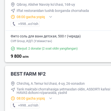
Qibray, Alisher Navoiy ko‘chasi, 168-uy
Iffat restoranidan tushib borganda chorrahada
08:00 gacha yopiq
+998 (93) XXX-XX-XX
кo’rish
Фито соль для ванн детская, 500 г (череда)
Cliff Group, ИДП (Узбекистан)
Mavjud: 2 donalar
(2 soat oldin yangilangan)
9 800
so'm
BEST FARM №2
Chirchiq, A.Temur ko‘chasi, 4-uy, 26-xonadon
Tank maktabi chorrahasiga yetmasdan oldin, ASSORTI kafesi 
HAVAS do'koni ro'parasida, yashil
08:00 gacha yopiq
+998 (71) XXX-XX-XX
кo’rish