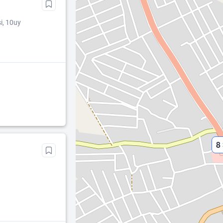
i, 10uy
8