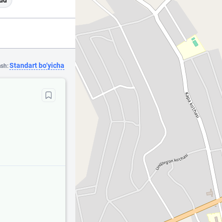
ud
Standart bo‘yicha
ash: