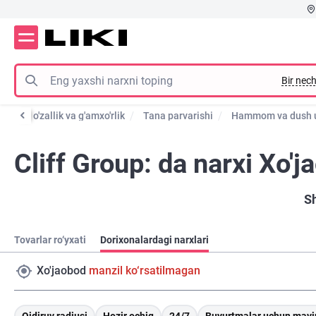
Bir nech
og
Go'zallik va g'amxo'rlik
Tana parvarishi
Hammom va dush u
Cliff Group: da narxi Xo'j
S
Tovarlar ro‘yxati
Dorixonalardagi narxlari
Xo'jaobod
manzil ko‘rsatilmagan