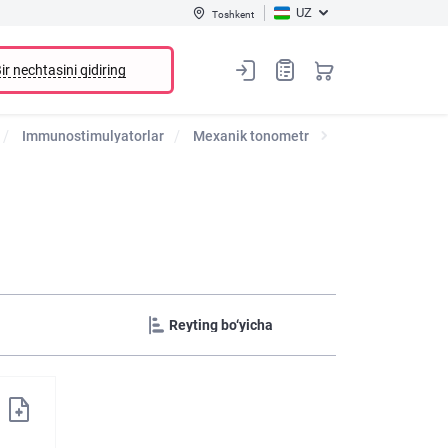
UZ
Toshkent
ir nechtasini qidiring
Immunostimulyatorlar
Mexanik tonometr