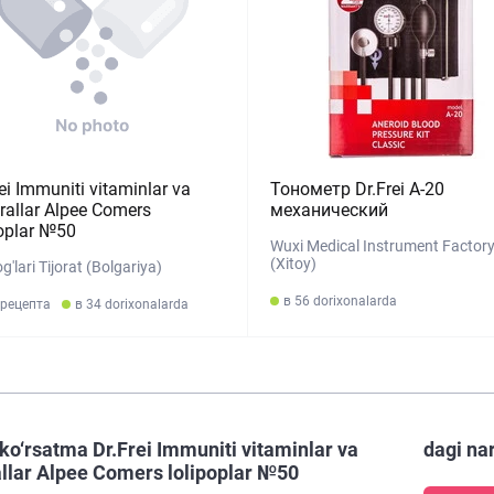
ei Immuniti vitaminlar va
Тонометр Dr.Frei A-20
rallar Alpee Comers
механический
poplar №50
Wuxi Medical Instrument Factor
(Xitoy)
g'lari Tijorat (Bolgariya)
в 56 dorixonalarda
 рецепта
в 34 dorixonalarda
ko‘rsatma Dr.Frei Immuniti vitaminlar va
dagi na
llar Alpee Comers lolipoplar №50