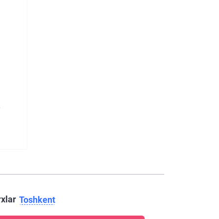
y
rxlar
Toshkent