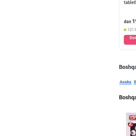
table
1
dan
121 
Dor
Boshqa
Asaka
Boshqa 