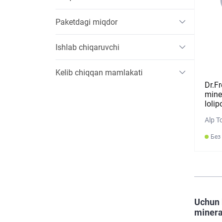
Paketdagi miqdor
Ishlab chiqaruvchi
Kelib chiqqan mamlakati
Dr.Fr
mine
loli
Alp To
Без
Uchun 
minera