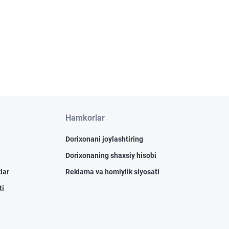
Hamkorlar
Dorixonani joylashtiring
Dorixonaning shaxsiy hisobi
lar
Reklama va homiylik siyosati
ti