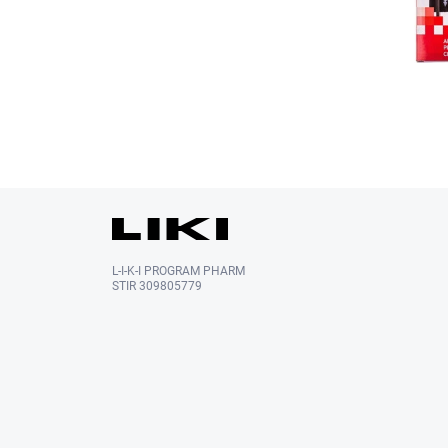
L-I-K-I PROGRAM PHARM
STIR 309805779