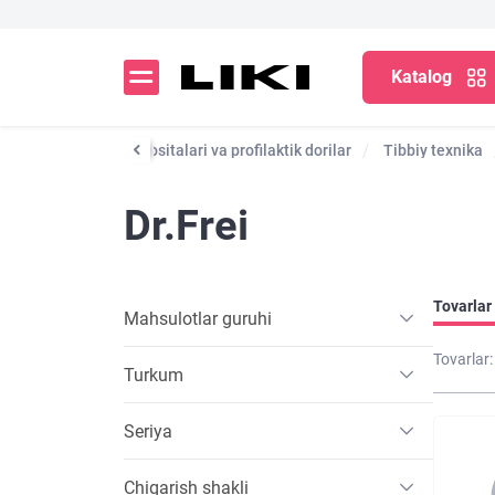
Katalog
Katalog
Dori vositalari va profilaktik dorilar
Tibbiy texnika
Dr.Frei
Tovarlar 
Mahsulotlar guruhi
Tovarlar:
Turkum
Seriya
Chiqarish shakli