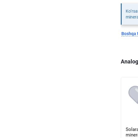
Ko‘rsa
minera
Boshqa t
Analog
Solar
miner