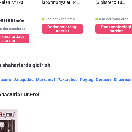
tkalari №120
laboratoriyalari №
(3 blister х 10
100 planshetlar (5
kapsula)
blister х 20
planshetlar)
2 ta dorixonalarda
6 ta dorixonalarda
90 000
so'm
Dorixonalardagi
Dorixonalardagi
ta dorixonalarda
narxlar
narxlar
ixonalardagi
narxlar
 shaharlarda qidirish
Buxoro
Jalaquduq
Marxamat
Paxtaobod
Paytug
Qorasuv
Shaxrixo
tasvirlar Dr.Frei