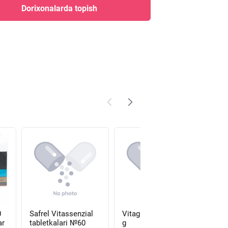
Dorixonalarda topish
0
Safrel Vitassenzial
Vitagum pastillari 45
Swi
ar
tabletkalari №60
g
Act