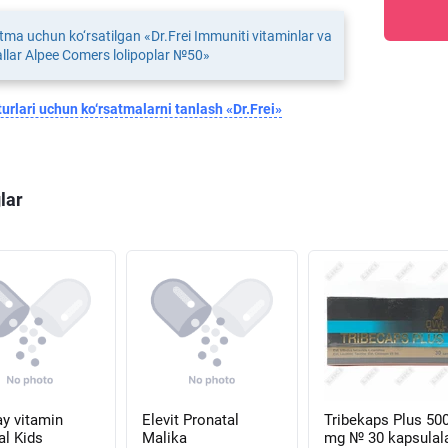
tma uchun ko‘rsatilgan «Dr.Frei Immuniti vitaminlar va
llar Alpee Comers lolipoplar №50»
urlari uchun ko‘rsatmalarni tanlash «Dr.Frei»
lar
ay vitamin
Elevit Pronatal
Tribekaps Plus 50
al Kids
Malika
mg № 30 kapsulal