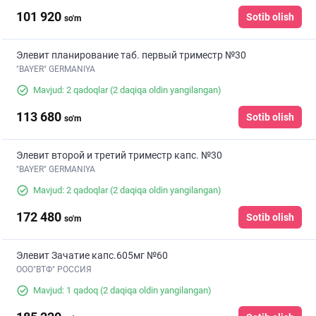
101 920
Sotib olish
so'm
Элевит планирование таб. первый триместр №30
"BAYER" GERMANIYA
Mavjud: 2 qadoqlar
(2 daqiqa oldin yangilangan)
113 680
Sotib olish
so'm
Элевит второй и третий триместр капс. №30
"BAYER" GERMANIYA
Mavjud: 2 qadoqlar
(2 daqiqa oldin yangilangan)
172 480
Sotib olish
so'm
Элевит Зачатие капс.605мг №60
ООО"ВТФ" РОССИЯ
Mavjud: 1 qadoq
(2 daqiqa oldin yangilangan)