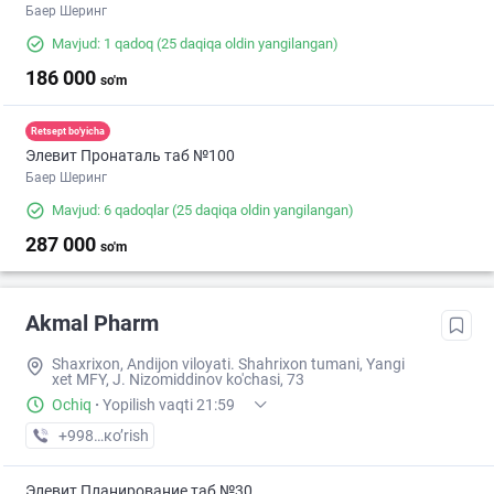
Баер Шеринг
Mavjud: 1 qadoq
(25 daqiqa oldin yangilangan)
186 000
so'm
Retsept bo'yicha
Элевит Пронаталь таб №100
Баер Шеринг
Mavjud: 6 qadoqlar
(25 daqiqa oldin yangilangan)
287 000
so'm
Akmal Pharm
Shaxrixon, Andijon viloyati. Shahrixon tumani, Yangi
xet MFY, J. Nizomiddinov ko'chasi, 73
Ochiq
·
Yopilish vaqti 21:59
+998 (90) XXX-XX-XX
кo’rish
Элевит Планирование таб №30