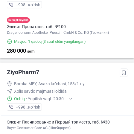
+998 (93) XXX-XX-XX
кo’rish
Retsept bo'yicha
Элевит Пронаталь, таб. №100
Dragenopharm Apotheker Pueschl CmbH & Co. KG (Германия)
Mavjud: 1 qadoq
(3 soat oldin yangilangan)
280 000
so'm
ZiyoPharm7
Baraka MFY, Asaka ko‘chasi, 153/1-uy
Xolis savdo majmuasi oldida
Ochiq
·
Yopilish vaqti 20:30
+998 (91) XXX-XX-XX
кo’rish
Элевит Планирование и Первый триместр, таб. №30
Bayer Consumer Care AG (Швейцария)