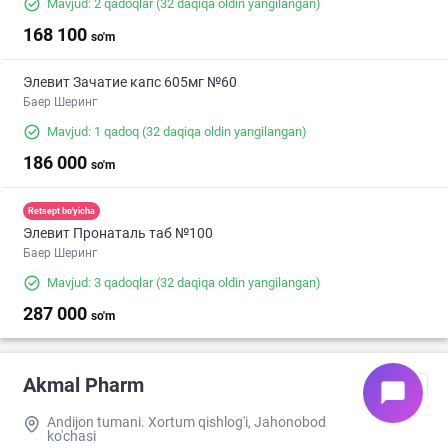
Mavjud: 2 qadoqlar
(32 daqiqa oldin yangilangan)
168 100
so'm
Элевит Зачатие капс 605мг №60
Баер Шеринг
Mavjud: 1 qadoq
(32 daqiqa oldin yangilangan)
186 000
so'm
Retsept bo'yicha
Элевит Пронаталь таб №100
Баер Шеринг
Mavjud: 3 qadoqlar
(32 daqiqa oldin yangilangan)
287 000
so'm
Akmal Pharm
chat_bubble
Andijon tumani. Xortum qishlog'i, Jahonobod
ko'chasi