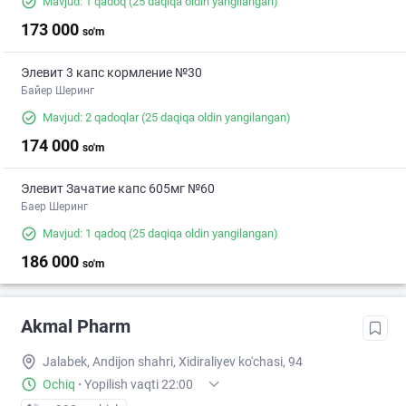
Mavjud: 1 qadoq
(25 daqiqa oldin yangilangan)
173 000
so'm
Элевит 3 капс кормление №30
Байер Шеринг
Mavjud: 2 qadoqlar
(25 daqiqa oldin yangilangan)
174 000
so'm
Элевит Зачатие капс 605мг №60
Баер Шеринг
Mavjud: 1 qadoq
(25 daqiqa oldin yangilangan)
186 000
so'm
Akmal Pharm
Jalabek, Andijon shahri, Xidiraliyev ko'chasi, 94
Ochiq
·
Yopilish vaqti 22:00