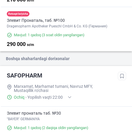
so'm
Retsept bo'yicha
Элевит Пронаталь, таб. №100
Dragenopharm Apotheker Pueschl CmbH & Co. KG (Германия)
Mavjud: 1 qadoq
(3 soat oldin yangilangan)
290 000
so'm
Boshqa shaharlardagi dorixonalar
SAFOPHARM
Marxamat, Marhamat tumani, Navruz MFY,
Mustaqillik ro'chasi
Ochiq
·
Yopilish vaqti 22:00
Элевит пронаталь таб. №30
"BAYER" GERMANIYA
Mavjud: 1 qadoq
(2 daqiqa oldin yangilangan)