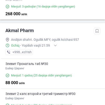
Mavjud: 3 qadoqlar
(16 daqiqa oldin yangilangan)
268 000
so'm
Akmal Pharm
Andijon shahri. Ogullik MFY, ogulik ko'chasi 957
Ochiq
·
Yopilish vaqti 21:59
+998 (91) XXX-XX-XX
кo’rish
Элевит Пронаталь таб №30
Байер Шеринг
Mavjud: 1 qadoq
(25 daqiqa oldin yangilangan)
88 000
so'm
Элевит 2 капс второй и третий триместр №30
Байер Шеринг