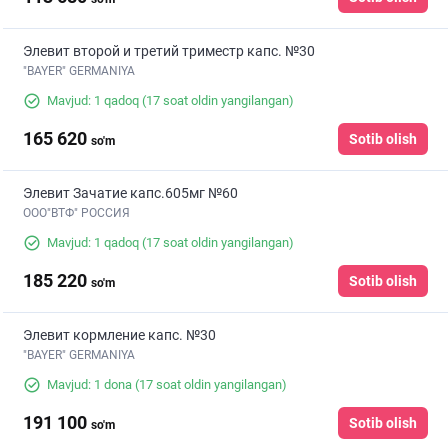
Элевит второй и третий триместр капс. №30
"BAYER" GERMANIYA
Mavjud: 1 qadoq
(17 soat oldin yangilangan)
165 620
Sotib olish
so'm
Элевит Зачатие капс.605мг №60
ООО"ВТФ" РОССИЯ
Mavjud: 1 qadoq
(17 soat oldin yangilangan)
185 220
Sotib olish
so'm
Элевит кормление капс. №30
"BAYER" GERMANIYA
Mavjud: 1 dona
(17 soat oldin yangilangan)
191 100
Sotib olish
so'm