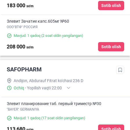
183 000
Sotib olish
so'm
Элевит Зачатие капс.605мг №60
ООО"ВТФ" РОССИЯ
Mavjud: 1 qadoq
(2 soat oldin yangilangan)
208 000
Sotib olish
so'm
SAFOPHARM
Andijon, Abdurauf Fitrat ko'chasi 236 D
Ochiq
·
Yopilish vaqti 22:00
Элевит планирование таб. первый триместр №30
"BAYER" GERMANIYA
Mavjud: 1 qadoq
(17 soat oldin yangilangan)
113 680
Sotib olish
so'm