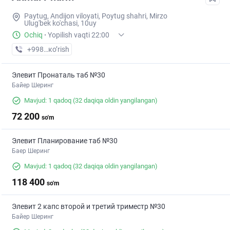
Paytug, Andijon viloyati, Poytug shahri, Mirzo
Ulug'bek ko'chasi, 10uy
Ochiq
·
Yopilish vaqti 22:00
+998 (90) XXX-XX-XX
кo’rish
Элевит Пронаталь таб №30
Байер Шеринг
Mavjud: 1 qadoq
(32 daqiqa oldin yangilangan)
72 200
so'm
Элевит Планирование таб №30
Баер Шеринг
Mavjud: 1 qadoq
(32 daqiqa oldin yangilangan)
118 400
so'm
Элевит 2 капс второй и третий триместр №30
Байер Шеринг