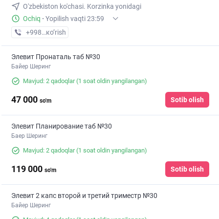
O'zbekiston ko'chasi. Korzinka yonidagi
Ochiq
·
Yopilish vaqti 23:59
+998 (90) XXX-XX-XX
кo’rish
Элевит Пронаталь таб №30
Байер Шеринг
Mavjud: 2 qadoqlar
(1 soat oldin yangilangan)
47 000
Sotib olish
so'm
Элевит Планирование таб №30
Баер Шеринг
Mavjud: 2 qadoqlar
(1 soat oldin yangilangan)
119 000
Sotib olish
so'm
Элевит 2 капс второй и третий триместр №30
Байер Шеринг