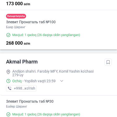
173 000
so'm
Retsept bo'yicha
Элевит Пронаталь таб №100
Баер Шеринг
Mavjud: 1 qadoq
(26 daqiqa oldin yangilangan)
268 000
so'm
Akmal Pharm
Andijon shahri. Farobiy MFY, Komil Yashin ko'chasi
279-uy
Ochiq
·
Yopilish vaqti 23:59
+998 (90) XXX-XX-XX
кo’rish
Элевит Пронаталь таб №30
Байер Шеринг
Mavjud: 1 qadoq
(26 daqiqa oldin yangilangan)