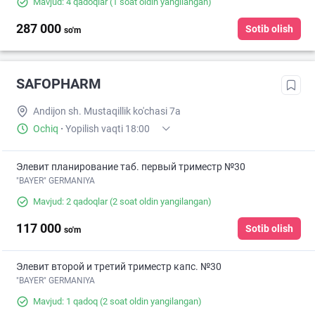
Mavjud: 4 qadoqlar
(1 soat oldin yangilangan)
287 000
Sotib olish
so'm
SAFOPHARM
Andijon sh. Mustaqillik ko'chasi 7a
Ochiq
·
Yopilish vaqti 18:00
Элевит планирование таб. первый триместр №30
"BAYER" GERMANIYA
Mavjud: 2 qadoqlar
(2 soat oldin yangilangan)
117 000
Sotib olish
so'm
Элевит второй и третий триместр капс. №30
"BAYER" GERMANIYA
Mavjud: 1 qadoq
(2 soat oldin yangilangan)