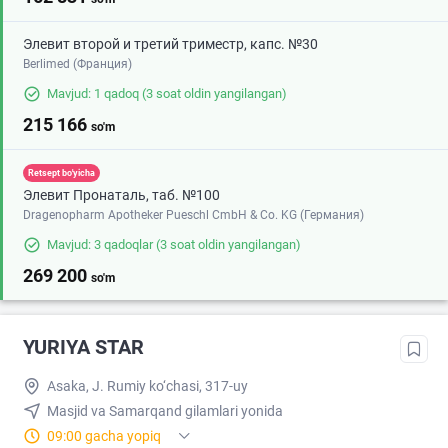
Элевит второй и третий триместр, капс. №30
Berlimed (Франция)
Mavjud: 1 qadoq
(3 soat oldin yangilangan)
215 166
so'm
Retsept bo'yicha
Элевит Пронаталь, таб. №100
Dragenopharm Apotheker Pueschl CmbH & Co. KG (Германия)
Mavjud: 3 qadoqlar
(3 soat oldin yangilangan)
269 200
so'm
YURIYA STAR
Asaka, J. Rumiy ko‘chasi, 317-uy
Masjid va Samarqand gilamlari yonida
09:00 gacha yopiq