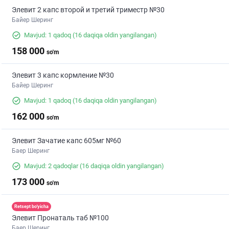
Элевит 2 капс второй и третий триместр №30
Байер Шеринг
Mavjud: 1 qadoq
(16 daqiqa oldin yangilangan)
158 000
so'm
Элевит 3 капс кормление №30
Байер Шеринг
Mavjud: 1 qadoq
(16 daqiqa oldin yangilangan)
162 000
so'm
Элевит Зачатие капс 605мг №60
Баер Шеринг
Mavjud: 2 qadoqlar
(16 daqiqa oldin yangilangan)
173 000
so'm
Retsept bo'yicha
Элевит Пронаталь таб №100
Баер Шеринг