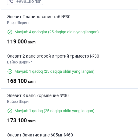
+998 (90) XXX-XX-XX
кo’rish
Элевит Планирование таб №30
Баер Шеринг
Mavjud: 4 qadoqlar
(25 daqiqa oldin yangilangan)
119 000
so'm
Элевит 2 капс второй и третий триместр №30
Байер Шеринг
Mavjud: 1 qadoq
(25 daqiqa oldin yangilangan)
168 100
so'm
Элевит 3 капс кормление №30
Байер Шеринг
Mavjud: 1 qadoq
(25 daqiqa oldin yangilangan)
173 100
so'm
Элевит Зачатие капс 605мг №60