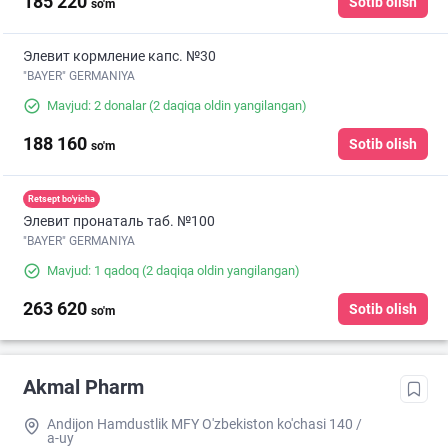
185 220
Sotib olish
so'm
Элевит кормление капс. №30
"BAYER" GERMANIYA
Mavjud: 2 donalar
(2 daqiqa oldin yangilangan)
188 160
Sotib olish
so'm
Retsept bo'yicha
Элевит пронаталь таб. №100
"BAYER" GERMANIYA
Mavjud: 1 qadoq
(2 daqiqa oldin yangilangan)
263 620
Sotib olish
so'm
Akmal Pharm
Andijon Hamdustlik MFY O'zbekiston ko'chasi 140 /
a-uy