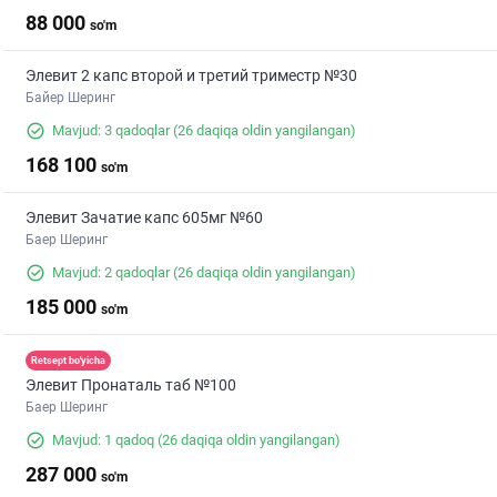
88 000
so'm
Элевит 2 капс второй и третий триместр №30
Байер Шеринг
Mavjud: 3 qadoqlar
(26 daqiqa oldin yangilangan)
168 100
so'm
Элевит Зачатие капс 605мг №60
Баер Шеринг
Mavjud: 2 qadoqlar
(26 daqiqa oldin yangilangan)
185 000
so'm
Retsept bo'yicha
Элевит Пронаталь таб №100
Баер Шеринг
Mavjud: 1 qadoq
(26 daqiqa oldin yangilangan)
287 000
so'm