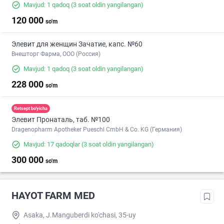
Mavjud: 1 qadoq
(3 soat oldin yangilangan)
120 000
so'm
Элевит для женщин Зачатие, капс. №60
Внешторг Фарма, ООО (Россия)
Mavjud: 1 qadoq
(3 soat oldin yangilangan)
228 000
so'm
Retsept bo'yicha
Элевит Пронаталь, таб. №100
Dragenopharm Apotheker Pueschl CmbH & Co. KG (Германия)
Mavjud: 17 qadoqlar
(3 soat oldin yangilangan)
300 000
so'm
HAYOT FARM MED
Asaka, J.Manguberdi ko'chasi, 35-uy