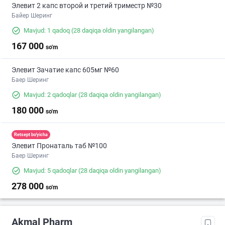
Элевит 2 капс второй и третий триместр №30
Байер Шеринг
Mavjud: 1 qadoq
(28 daqiqa oldin yangilangan)
167 000
so'm
Элевит Зачатие капс 605мг №60
Баер Шеринг
Mavjud: 2 qadoqlar
(28 daqiqa oldin yangilangan)
180 000
so'm
Retsept bo'yicha
Элевит Пронаталь таб №100
Баер Шеринг
Mavjud: 5 qadoqlar
(28 daqiqa oldin yangilangan)
278 000
so'm
Akmal Pharm