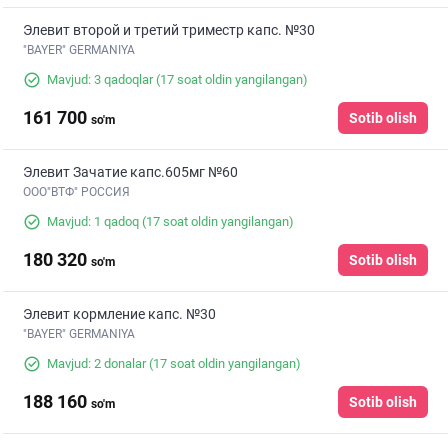
Элевит второй и третий триместр капс. №30
"BAYER" GERMANIYA
Mavjud: 3 qadoqlar
(17 soat oldin yangilangan)
161 700
Sotib olish
so'm
Элевит Зачатие капс.605мг №60
ООО"ВТФ" РОССИЯ
Mavjud: 1 qadoq
(17 soat oldin yangilangan)
180 320
Sotib olish
so'm
Элевит кормление капс. №30
"BAYER" GERMANIYA
Mavjud: 2 donalar
(17 soat oldin yangilangan)
188 160
Sotib olish
so'm