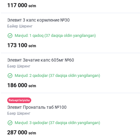
117 000
so'm
Элевит 3 капс кормление №30
Байер Шеринг
Mavjud: 1 qadoq
(37 daqiqa oldin yangilangan)
173 100
so'm
Элевит Зачатие капс 605мг №60
Баер Шеринг
Mavjud: 2 qadoqlar
(37 daqiqa oldin yangilangan)
186 000
so'm
Retsept bo'yicha
Элевит Пронаталь таб №100
Баер Шеринг
Mavjud: 3 qadoqlar
(37 daqiqa oldin yangilangan)
287 000
so'm