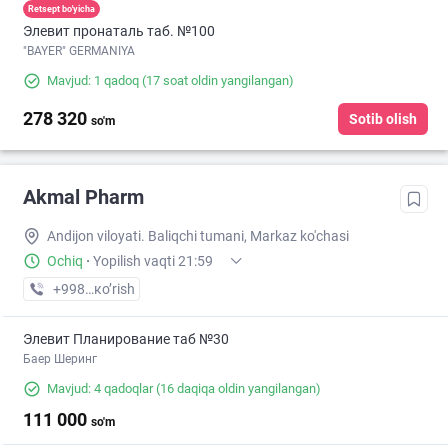
Retsept bo'yicha
Элевит пронаталь таб. №100
"BAYER" GERMANIYA
Mavjud: 1 qadoq
(17 soat oldin yangilangan)
278 320
Sotib olish
so'm
Akmal Pharm
Andijon viloyati. Baliqchi tumani, Markaz ko'chasi
Ochiq
·
Yopilish vaqti 21:59
+998 (91) XXX-XX-XX
кo’rish
Элевит Планирование таб №30
Баер Шеринг
Mavjud: 4 qadoqlar
(16 daqiqa oldin yangilangan)
111 000
so'm