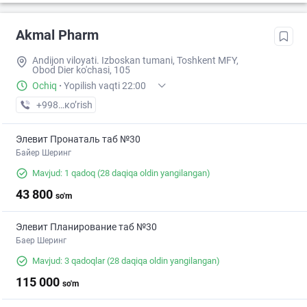
Akmal Pharm
Andijon viloyati. Izboskan tumani, Toshkent MFY,
Obod Dier ko'chasi, 105
Ochiq
·
Yopilish vaqti 22:00
+998 (88) XXX-XX-XX
кo’rish
Элевит Пронаталь таб №30
Байер Шеринг
Mavjud: 1 qadoq
(28 daqiqa oldin yangilangan)
43 800
so'm
Элевит Планирование таб №30
Баер Шеринг
Mavjud: 3 qadoqlar
(28 daqiqa oldin yangilangan)
115 000
so'm