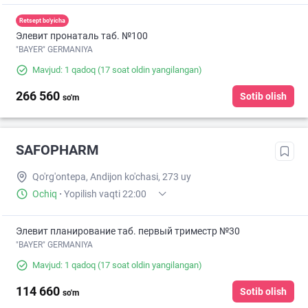
Retsept bo'yicha
Элевит пронаталь таб. №100
"BAYER" GERMANIYA
Mavjud: 1 qadoq
(17 soat oldin yangilangan)
266 560
Sotib olish
so'm
SAFOPHARM
Qo'rg'ontepa, Andijon ko'chasi, 273 uy
Ochiq
·
Yopilish vaqti 22:00
Элевит планирование таб. первый триместр №30
"BAYER" GERMANIYA
Mavjud: 1 qadoq
(17 soat oldin yangilangan)
114 660
Sotib olish
so'm