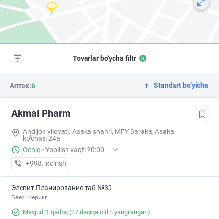
Tovarlar bo‘ycha filtr
0
Standart bo‘yicha
Аптек:
6
Akmal Pharm
Andijon viloyati. Asaka shahri, MFY Baraka, Asaka
ko'chasi 24a
Ochiq
·
Yopilish vaqti 20:00
+998 (88) XXX-XX-XX
кo’rish
Элевит Планирование таб №30
Баер Шеринг
Mavjud: 1 qadoq
(37 daqiqa oldin yangilangan)