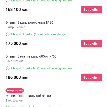
Mavjud: 4 qadoqlar
(1 soat oldin yangilangan)
168 100
Sotib olish
so'm
Элевит 3 капс кормление №30
Байер Шеринг
Mavjud: 1 qadoq
(1 soat oldin yangilangan)
175 000
Sotib olish
so'm
Элевит Зачатие капс 605мг №60
Баер Шеринг
Mavjud: 3 qadoqlar
(1 soat oldin yangilangan)
186 000
Sotib olish
so'm
Retsept bo'yicha
Элевит Пронаталь таб №100
Баер Шеринг