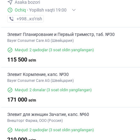
Asaka bozori
Ochiq
·
Yopilish vaqti 19:00
+998 (93) XXX-XX-XX
кo’rish
Элевит Планирование и Первый триместр, таб. №30
Bayer Consumer Care AG (Швейцария)
Mavjud: 2 qadoqlar
(3 soat oldin yangilangan)
115 500
so'm
Элевит Кормление, капс. №30
Bayer Consumer Care AG (Швейцария)
Mavjud: 2 donalar
(3 soat oldin yangilangan)
171 000
so'm
Элевит для женщин Зачатие, капс. №60
Внешторг Фарма, ООО (Россия)
Mavjud: 2 qadoqlar
(3 soat oldin yangilangan)
210 000