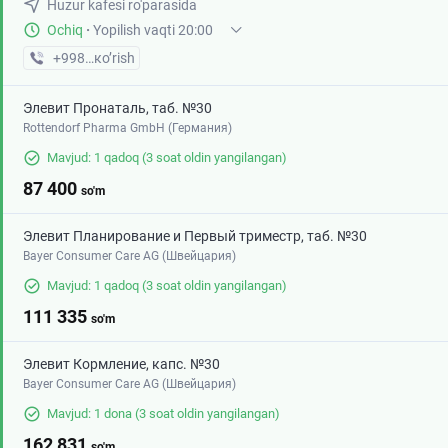
Huzur kafesi ro'parasida
Ochiq
·
Yopilish vaqti 20:00
+998 (88) XXX-XX-XX
кo’rish
Элевит Пронаталь, таб. №30
Rottendorf Pharma GmbH (Германия)
Mavjud: 1 qadoq
(3 soat oldin yangilangan)
87 400
so'm
Элевит Планирование и Первый триместр, таб. №30
Bayer Consumer Care AG (Швейцария)
Mavjud: 1 qadoq
(3 soat oldin yangilangan)
111 335
so'm
Элевит Кормление, капс. №30
Bayer Consumer Care AG (Швейцария)
Mavjud: 1 dona
(3 soat oldin yangilangan)
162 831
so'm