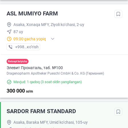
ASL MUMIYO FARM
Asaka, Xonaqa MFY, Ziyoli ko‘chasi, 2-uy
87 uy
09:00 gacha yopiq
+998 (93) XXX-XX-XX
кo’rish
Retsept bo'yicha
Элевит Пронаталь, таб. №100
Dragenopharm Apotheker Pueschl CmbH & Co. KG (Германия)
Mavjud: 1 qadoq
(3 soat oldin yangilangan)
300 000
so'm
SARDOR FARM STANDARD
Asaka, Baraka MFY, Umid ko‘chasi, 105-uy