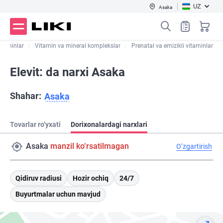
UZ
Asaka
itaminlar
Vitamin va mineral komplekslar
Prenatal va emizikli vitaminlar
Elevit: da narxi Asaka
Shahar:
Asaka
Tovarlar ro‘yxati
Dorixonalardagi narxlari
Asaka
manzil ko‘rsatilmagan
O‘zgartirish
Qidiruv radiusi
Hozir ochiq
24/7
Buyurtmalar uchun mavjud