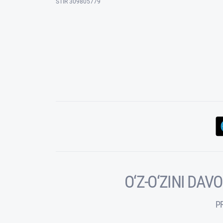
STIR 309805779
O‘Z-O‘ZINI DA
P