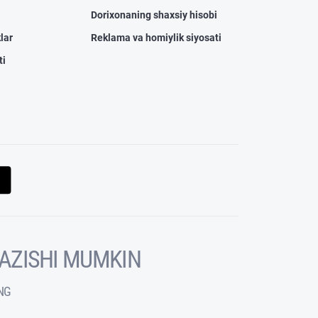
Dorixonaning shaxsiy hisobi
lar
Reklama va homiylik siyosati
ti
KAZISHI MUMKIN
NG