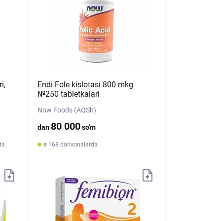
i,
Endi Fole kislotasi 800 mkg
№250 tabletkalari
Now Foods (AQSh)
80 000
dan
so'm
da
в 168 dorixonalarda