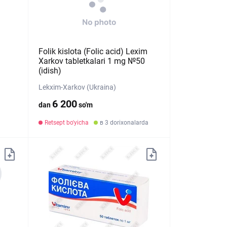
Folik kislota (Folic acid) Lexim
Xarkov tabletkalari 1 mg №50
(idish)
Lekxim-Xarkov (Ukraina)
6 200
dan
so'm
Retsept bo'yicha
в 3 dorixonalarda