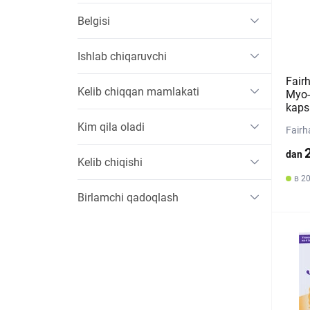
Belgisi
Ishlab chiqaruvchi
Fair
Kelib chiqqan mamlakati
Myo-I
kaps
Kim qila oladi
Fairh
dan
Kelib chiqishi
в 2
Birlamchi qadoqlash