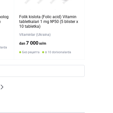
nolog
Folik kislota (Folic acid) Vitamin
)
tabletkalari 1 mg №50 (5 blister х
10 tabletka)
Vitaminlar (Ukraina)
7 000
dan
so'm
larda
Без рецепта
в 10 dorixonalarda