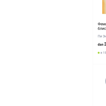
Феми
блис
Пи Э
dan
в 15