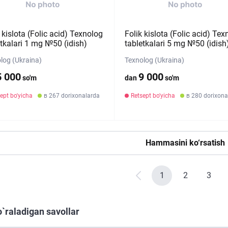
 kislota (Folic acid) Texnolog
Folik kislota (Folic acid) Tex
etkalari 1 mg №50 (idish)
tabletkalari 5 mg №50 (idish
log (Ukraina)
Texnolog (Ukraina)
5 000
9 000
so'm
dan
so'm
ept bo'yicha
в 267 dorixonalarda
Retsept bo'yicha
в 280 dorixona
Hammasini ko‘rsatish
1
2
3
o`raladigan savollar