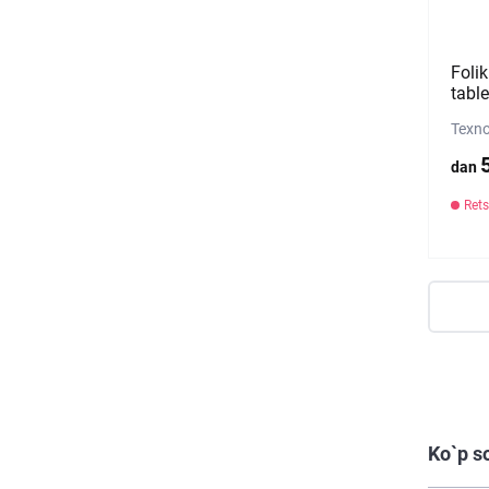
Folik
tabl
Texno
dan
Rets
Ko`p s