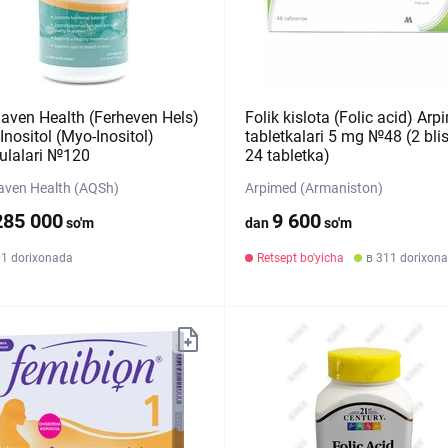
haven Health (Ferheven Hels)
Folik kislota (Folic acid) Ar
nositol (Myo-Inositol)
tabletkalari 5 mg №48 (2 blis
ulalari №120
24 tabletka)
aven Health (AQSh)
Arpimed (Armaniston)
285 000
9 600
so'm
dan
so'm
01 dorixonada
Retsept bo'yicha
в 311 dorixona