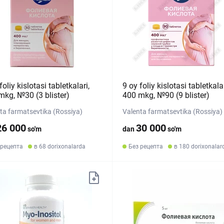
foliy kislotasi tabletkalari,
9 oy foliy kislotasi tabletkalar
mkg, №30 (3 blister)
400 mkg, №90 (9 blister)
ta farmatsevtika (Rossiya)
Valenta farmatsevtika (Rossiya)
26 000
30 000
so'm
dan
so'm
 рецепта
в 68 dorixonalarda
Без рецепта
в 180 dorixonalar