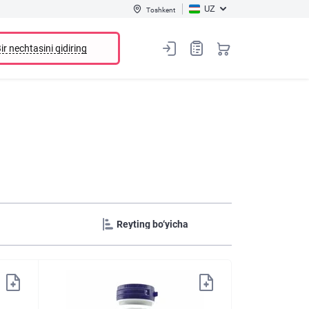
UZ
Toshkent
ir nechtasini qidiring