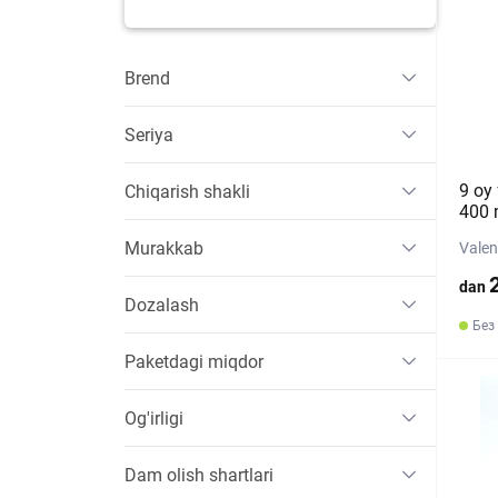
Brend
Seriya
9 oy 
Chiqarish shakli
400 
Murakkab
Valen
dan
Dozalash
Без
Paketdagi miqdor
Og'irligi
Dam olish shartlari