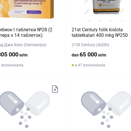
бион I таблетки №28 (2
21st Century folik kislota
тера х 14 таблеток)
tabletkalari 400 mkg №250
нд Джи Хелс (Germaniya)
21St Century (AQSh)
305 000
65 000
so'm
dan
so'm
 dorixonalarda
в 47 dorixonalarda