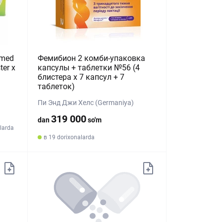
pimed
Фемибион 2 комби-упаковка
ter х
капсулы + таблетки №56 (4
блистера х 7 капсул + 7
таблеток)
Пи Энд Джи Хелс (Germaniya)
319 000
dan
so'm
larda
в 19 dorixonalarda