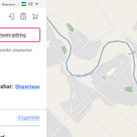
UZ
Shaxrixon
tasini qidiring
izikli vitaminlar
ahar:
Shaxrixon
O‘zgartirish