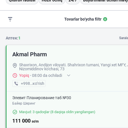
Qidiruv radiusi
Hozir ochiq
24/7
Buyurtmalar uchun mavj
Tovarlar bo‘ycha filtr
0
Аптек:
1
Saral
Akmal Pharm
Shaxrixon, Andijon viloyati. Shahrixon tumani, Yangi xet MFY, 
Nizomiddinov ko'chasi, 73
Yopiq
·
08:00 da ochiladi
+998 (90) XXX-XX-XX
кo’rish
Элевит Планирование таб №30
Байер Шеринг
Mavjud: 3 qadoqlar
(8 daqiqa oldin yangilangan)
111 000
so'm