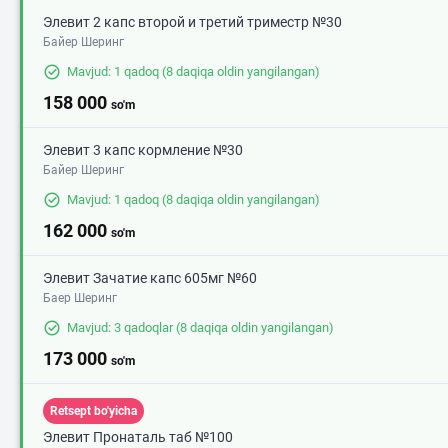
Элевит 2 капс второй и третий триместр №30
Байер Шеринг
Mavjud: 1 qadoq
(8 daqiqa oldin yangilangan)
158 000
so'm
Элевит 3 капс кормление №30
Байер Шеринг
Mavjud: 1 qadoq
(8 daqiqa oldin yangilangan)
162 000
so'm
Элевит Зачатие капс 605мг №60
Баер Шеринг
Mavjud: 3 qadoqlar
(8 daqiqa oldin yangilangan)
173 000
so'm
Retsept bo'yicha
Элевит Пронаталь таб №100