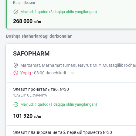
Баер Шеринг
Mavjud: 1 qadoq
(8 daqiqa oldin yangilangan)
268 000
so'm
Boshqa shaharlardagi dorixonalar
SAFOPHARM
Marxamat, Marhamat tumani, Navruz MFY, Mustaqillik ro'cha
Yopiq
·
08:00 da ochiladi
Элевит пронаталь таб. №30
"BAYER" GERMANIYA
Mavjud: 1 qadoq
(1 daqiqa oldin yangilangan)
101 920
so'm
Элевит планирование таб. первый триместр №30