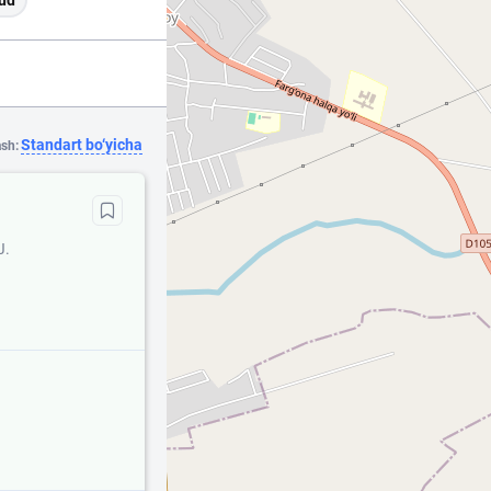
ud
Standart bo‘yicha
ash:
J.