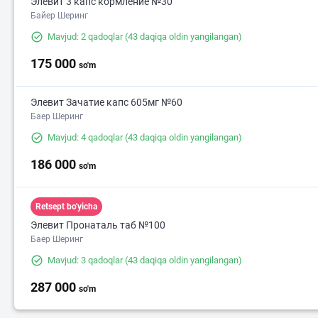
Элевит 3 капс кормление №30
Байер Шеринг
Mavjud: 2 qadoqlar
(43 daqiqa oldin yangilangan)
175 000
so'm
Элевит Зачатие капс 605мг №60
Баер Шеринг
Mavjud: 4 qadoqlar
(43 daqiqa oldin yangilangan)
186 000
so'm
Retsept bo'yicha
Элевит Пронаталь таб №100
Баер Шеринг
Mavjud: 3 qadoqlar
(43 daqiqa oldin yangilangan)
287 000
so'm