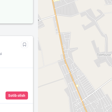
si
Sotib olish