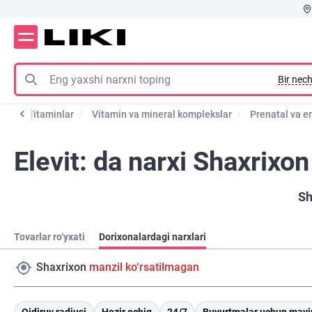
Bir nech
eri
Vitaminlar
Vitamin va mineral komplekslar
Prenatal va em
Elevit: da narxi Shaxrixon
Sh
Tovarlar ro‘yxati
Dorixonalardagi narxlari
Shaxrixon
manzil ko‘rsatilmagan