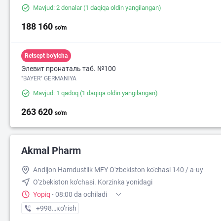
Mavjud: 2 donalar
(1 daqiqa oldin yangilangan)
188 160
so'm
Retsept bo'yicha
Элевит пронаталь таб. №100
"BAYER" GERMANIYA
Mavjud: 1 qadoq
(1 daqiqa oldin yangilangan)
263 620
so'm
Akmal Pharm
Andijon Hamdustlik MFY O'zbekiston ko'chasi 140 / a-uy
O'zbekiston ko'chasi. Korzinka yonidagi
Yopiq
·
08:00 da ochiladi
+998 (90) XXX-XX-XX
кo’rish