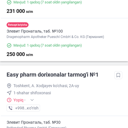
Mavjud: 1 qadoq
(7 soat oldin yangilangan)
231 000
so'm
Retsept bo'yicha
Элевит Пронаталь, таб. №100
Dragenopharm Apotheker Pueschl CmbH & Co. KG (Германия)
Mavjud: 1 qadoq
(7 soat oldin yangilangan)
250 000
so'm
Easy pharm dorixonalar tarmog'i №1
Toshkent, A. Xodjayev ko'chasi, 2A-uy
1-shahar shifoxonasi
Yopiq
·
+998 (94) XXX-XX-XX
кo’rish
Элевит Пронаталь, таб. №30