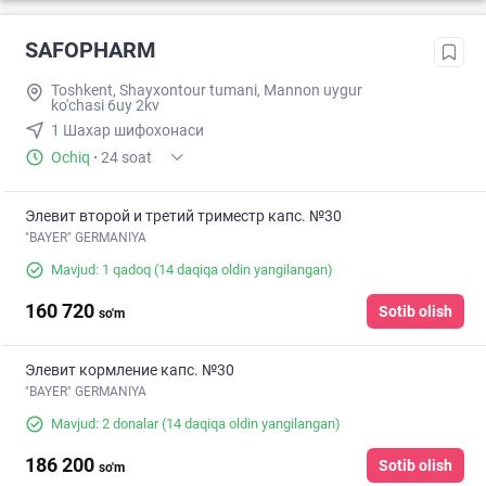
SAFOPHARM
Toshkent, Shayxontour tumani, Mannon uygur
ko'chasi 6uy 2kv
1 Шахар шифохонаси
Ochiq
·
24 soat
Элевит второй и третий триместр капс. №30
"BAYER" GERMANIYA
Mavjud: 1 qadoq
(14 daqiqa oldin yangilangan)
160 720
Sotib olish
so'm
Элевит кормление капс. №30
"BAYER" GERMANIYA
Mavjud: 2 donalar
(14 daqiqa oldin yangilangan)
186 200
Sotib olish
so'm