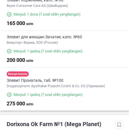
Элевит Кормление, капс. №30
Bayer Consumer Care AG (Швейцария)
Mavjud: 1 dona
(7 soat oldin yangilangan)
165 000
so'm
Элевит для женщин Зачатие, капс. №60
Внешторг Фарма, ООО (Россия)
Mavjud: 1 qadoq
(7 soat oldin yangilangan)
200 000
so'm
Retsept bo'yicha
Элевит Пронаталь, таб. №100
Dragenopharm Apotheker Pueschl CmbH & Co. KG (Германия)
Mavjud: 1 qadoq
(7 soat oldin yangilangan)
275 000
so'm
Dorixona Ok Farm №1 (Mega Planet)