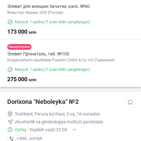
Элевит для женщин Зачатие, капс. №60
Внешторг Фарма, ООО (Россия)
Mavjud: 1 qadoq
(7 soat oldin yangilangan)
173 000
so'm
Retsept bo'yicha
Элевит Пронаталь, таб. №100
Dragenopharm Apotheker Pueschl CmbH & Co. KG (Германия)
Mavjud: 1 qadoq
(7 soat oldin yangilangan)
275 000
so'm
Dorixona "Neboleyka" №2
Toshkent, Feruza ko'chasi, 3-uy, 16-xonadon
Akusherlik va ginekologiya instituti qarshisida
Ochiq
·
Yopilish vaqti 23:00
+998 (71) XXX-XX-XX
кo’rish