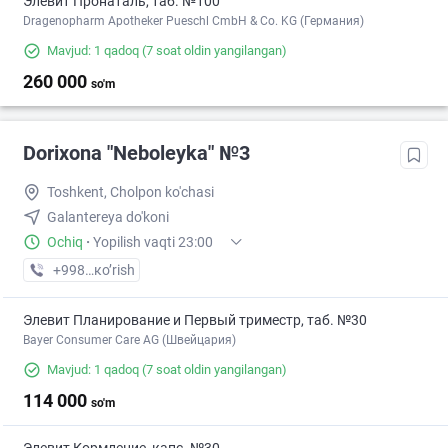
Элевит Пронаталь, таб. №100
Dragenopharm Apotheker Pueschl CmbH & Co. KG (Германия)
Mavjud: 1 qadoq
(7 soat oldin yangilangan)
260 000
so'm
Dorixona "Neboleyka" №3
Toshkent, Cholpon ko'chasi
Galantereya do'koni
Ochiq
·
Yopilish vaqti 23:00
+998 (71) XXX-XX-XX
кo’rish
Элевит Планирование и Первый триместр, таб. №30
Bayer Consumer Care AG (Швейцария)
Mavjud: 1 qadoq
(7 soat oldin yangilangan)
114 000
so'm