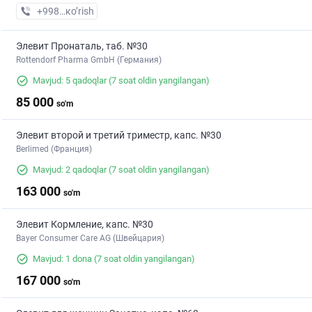
+998 (97) XXX-XX-XX
кo’rish
Элевит Пронаталь, таб. №30
Rottendorf Pharma GmbH (Германия)
Mavjud: 5 qadoqlar
(7 soat oldin yangilangan)
85 000
so'm
Элевит второй и третий триместр, капс. №30
Berlimed (Франция)
Mavjud: 2 qadoqlar
(7 soat oldin yangilangan)
163 000
so'm
Элевит Кормление, капс. №30
Bayer Consumer Care AG (Швейцария)
Mavjud: 1 dona
(7 soat oldin yangilangan)
167 000
so'm