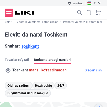
UZ
Toshkent
itaminlar
Vitamin va mineral komplekslar
Prenatal va emizikli vitaminlar
Elevit: da narxi Toshkent
Shahar:
Toshkent
Tovarlar ro‘yxati
Dorixonalardagi narxlari
Toshkent
manzil ko‘rsatilmagan
O‘zgartirish
Qidiruv radiusi
Hozir ochiq
24/7
Buyurtmalar uchun mavjud