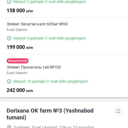
Mavjud: 2 qadoqlar
(1 soat oldin yangilangan)
158 000
so'm
Элевит Зачатие капс 605мг №60
Баер Шеринг
Mavjud: 4 qadoqlar
(1 soat oldin yangilangan)
199 000
so'm
Retsept bo'yicha
Элевит Пронаталь таб №100
Баер Шеринг
Mavjud: 12 qadoqlar
(1 soat oldin yangilangan)
242 000
so'm
Dorixana OK farm №3 (Yashnabod
tumani)
Toshkent, Tuzel 2-kvartal, 12B-uy, 37-xonadon