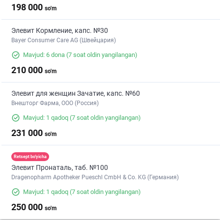
198 000
so'm
Элевит Кормление, капс. №30
Bayer Consumer Care AG (Швейцария)
Mavjud: 6 dona
(7 soat oldin yangilangan)
210 000
so'm
Элевит для женщин Зачатие, капс. №60
Внешторг Фарма, ООО (Россия)
Mavjud: 1 qadoq
(7 soat oldin yangilangan)
231 000
so'm
Retsept bo'yicha
Элевит Пронаталь, таб. №100
Dragenopharm Apotheker Pueschl CmbH & Co. KG (Германия)
Mavjud: 1 qadoq
(7 soat oldin yangilangan)
250 000
so'm