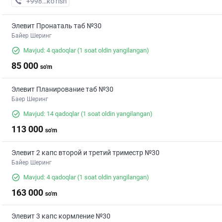
+998 (99) XXX-XX-XX
кo’rish
Элевит Пронаталь таб №30
Байер Шеринг
Mavjud: 4 qadoqlar
(1 soat oldin yangilangan)
85 000
so'm
Элевит Планирование таб №30
Баер Шеринг
Mavjud: 14 qadoqlar
(1 soat oldin yangilangan)
113 000
so'm
Элевит 2 капс второй и третий триместр №30
Байер Шеринг
Mavjud: 4 qadoqlar
(1 soat oldin yangilangan)
163 000
so'm
Элевит 3 капс кормление №30