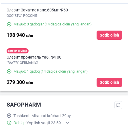
Элевит Зачатие капс.605мг №60
ООО"ВТФ" РОССИЯ
Mavjud: 3 qadoqlar
(14 daqiqa oldin yangilangan)
198 940
Sotib olish
so'm
Retsept bo'yicha
Элевит пронаталь таб. №100
"BAYER" GERMANIYA
Mavjud: 1 qadoq
(14 daqiqa oldin yangilangan)
279 300
Sotib olish
so'm
SAFOPHARM
Toshkent, Mirabad ko'chasi 29uy
Ochiq
·
Yopilish vaqti 23:59