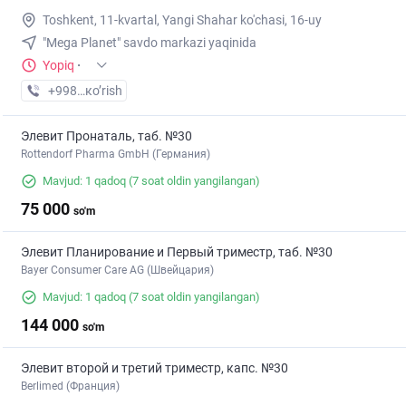
Toshkent, 11-kvartal, Yangi Shahar ko'chasi, 16-uy
"Mega Planet" savdo markazi yaqinida
Yopiq
·
+998 (90) XXX-XX-XX
кo’rish
Элевит Пронаталь, таб. №30
Rottendorf Pharma GmbH (Германия)
Mavjud: 1 qadoq
(7 soat oldin yangilangan)
75 000
so'm
Элевит Планирование и Первый триместр, таб. №30
Bayer Consumer Care AG (Швейцария)
Mavjud: 1 qadoq
(7 soat oldin yangilangan)
144 000
so'm
Элевит второй и третий триместр, капс. №30
Berlimed (Франция)