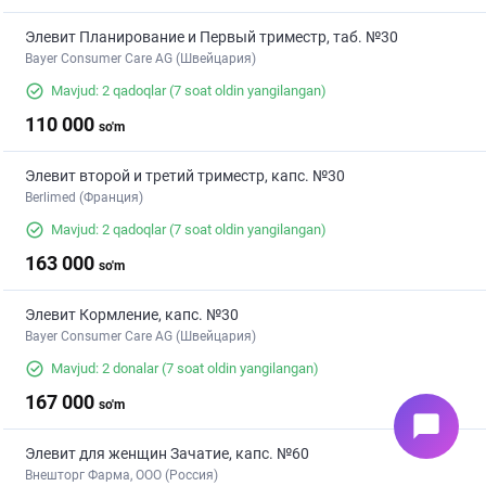
Элевит Планирование и Первый триместр, таб. №30
Bayer Consumer Care AG (Швейцария)
Mavjud: 2 qadoqlar
(7 soat oldin yangilangan)
110 000
so'm
Элевит второй и третий триместр, капс. №30
Berlimed (Франция)
Mavjud: 2 qadoqlar
(7 soat oldin yangilangan)
163 000
so'm
Элевит Кормление, капс. №30
Bayer Consumer Care AG (Швейцария)
Mavjud: 2 donalar
(7 soat oldin yangilangan)
167 000
so'm
chat_bubble
Элевит для женщин Зачатие, капс. №60
Внешторг Фарма, ООО (Россия)