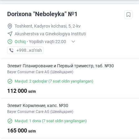
Dorixona "Neboleyka" №1
Toshkent, Kadyrov ko'chasi, 5, 2-kv
Akusherstva va Ginekologiya Instituti
Ochiq
·
Yopilish vaqti 22:00
+998 (71) XXX-XX-XX
кo’rish
Элевит Планирование и Первый триместр, таб. №30
Bayer Consumer Care AG (Швейцария)
Mavjud: 2 qadoqlar
(7 soat oldin yangilangan)
112 000
so'm
Элевит Кормление, капс. №30
Bayer Consumer Care AG (Швейцария)
Mavjud: 1 dona
(7 soat oldin yangilangan)
165 000
so'm