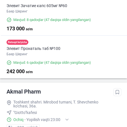
Элевит Зачатие капс 605мг №60
Баер Шеринг
Mavjud: 8 qadoqlar
(47 daqiqa oldin yangilangan)
173 000
so'm
Retsept bo'yicha
Элевит Пронаталь таб №100
Баер Шеринг
Mavjud: 6 qadoqlar
(47 daqiqa oldin yangilangan)
242 000
so'm
Akmal Pharm
Toshkent shahri. Mirobod tumani, T. Shevchenko
ko'chasi, 36a.
"Giotto"kafesi
Ochiq
·
Yopilish vaqti 23:00