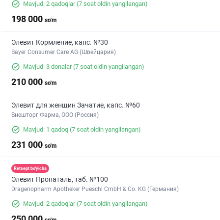
Mavjud: 2 qadoqlar
(7 soat oldin yangilangan)
198 000
so'm
Элевит Кормление, капс. №30
Bayer Consumer Care AG (Швейцария)
Mavjud: 3 donalar
(7 soat oldin yangilangan)
210 000
so'm
Элевит для женщин Зачатие, капс. №60
Внешторг Фарма, ООО (Россия)
Mavjud: 1 qadoq
(7 soat oldin yangilangan)
231 000
so'm
Retsept bo'yicha
Элевит Пронаталь, таб. №100
Dragenopharm Apotheker Pueschl CmbH & Co. KG (Германия)
Mavjud: 2 qadoqlar
(7 soat oldin yangilangan)
250 000