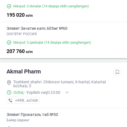
Mavjud: 3 donalar
(14 daqiqa oldin yangilangan)
195 020
so'm
Элевит Зачатие капс.605мг №60
ООО"ВТФ" РОССИЯ
Mavjud: 3 qadoqlar
(14 daqiqa oldin yangilangan)
207 760
so'm
Akmal Pharm
Toshkent shahri. Chilonzor tumani, 9-lvartal, Katartal
ko'chasi, 5
Ochiq
·
Yopilish vaqti 23:00
+998 (99) XXX-XX-XX
кo’rish
Элевит Пронаталь таб №30
Байер Шеринг