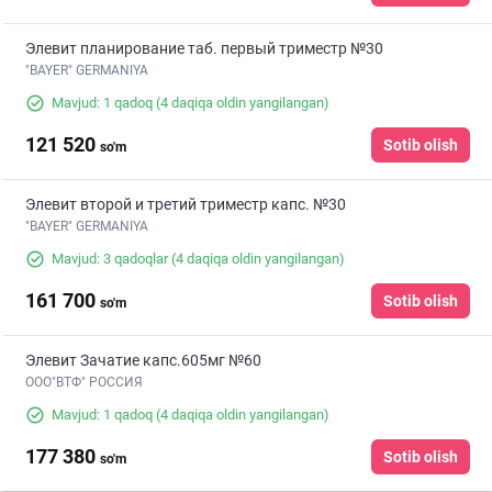
Элевит планирование таб. первый триместр №30
"BAYER" GERMANIYA
Mavjud: 1 qadoq
(4 daqiqa oldin yangilangan)
121 520
Sotib olish
so'm
Элевит второй и третий триместр капс. №30
"BAYER" GERMANIYA
Mavjud: 3 qadoqlar
(4 daqiqa oldin yangilangan)
161 700
Sotib olish
so'm
Элевит Зачатие капс.605мг №60
ООО"ВТФ" РОССИЯ
Mavjud: 1 qadoq
(4 daqiqa oldin yangilangan)
177 380
Sotib olish
so'm