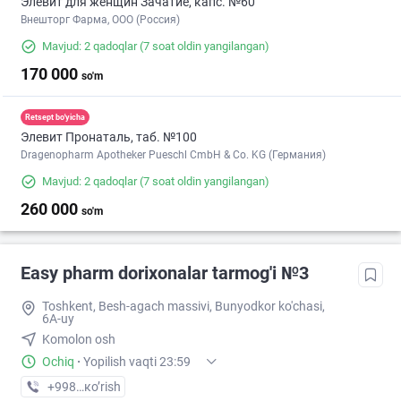
Элевит для женщин Зачатие, капс. №60
Внешторг Фарма, ООО (Россия)
Mavjud: 2 qadoqlar
(7 soat oldin yangilangan)
170 000
so'm
Retsept bo'yicha
Элевит Пронаталь, таб. №100
Dragenopharm Apotheker Pueschl CmbH & Co. KG (Германия)
Mavjud: 2 qadoqlar
(7 soat oldin yangilangan)
260 000
so'm
Easy pharm dorixonalar tarmog'i №3
Toshkent, Besh-agach massivi, Bunyodkor ko'chasi,
6A-uy
Komolon osh
Ochiq
·
Yopilish vaqti 23:59
+998 (71) XXX-XX-XX
кo’rish