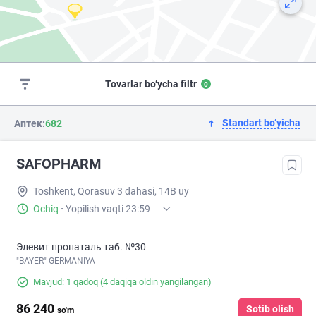
Tovarlar bo‘ycha filtr
0
Standart bo‘yicha
Аптек:
682
SAFOPHARM
Toshkent, Qorasuv 3 dahasi, 14B uy
Ochiq
·
Yopilish vaqti 23:59
Элевит пронаталь таб. №30
"BAYER" GERMANIYA
Mavjud: 1 qadoq
(4 daqiqa oldin yangilangan)
86 240
Sotib olish
so'm