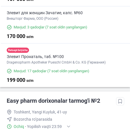
Элевит для женщин Зачатие, капс. №60
Внешторг Фарма, ООО (Россия)
Mavjud: 3 qadoqlar
(7 soat oldin yangilangan)
170 000
so'm
Retsept bo'yicha
Элевит Пронаталь, таб. №100
Dragenopharm Apotheker Pueschl CmbH & Co. KG (Германия)
Mavjud: 17 qadoqlar
(7 soat oldin yangilangan)
199 000
so'm
Easy pharm dorixonalar tarmog'i №2
Toshkent, Yangi Kuyluk, 41-uy
Bozorcha ro‘parasida
Ochiq
·
Yopilish vaqti 23:59