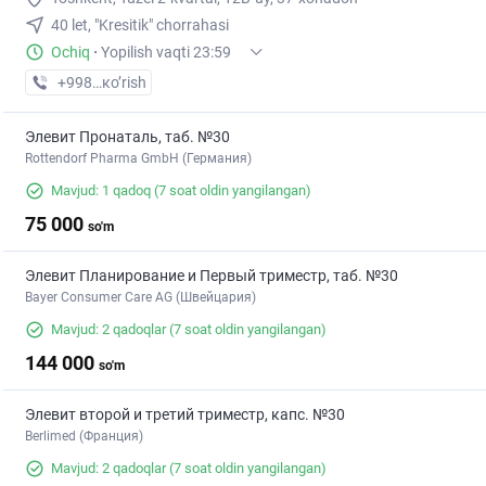
40 let, "Kresitik" chorrahasi
Ochiq
·
Yopilish vaqti 23:59
+998 (90) XXX-XX-XX
кo’rish
Элевит Пронаталь, таб. №30
Rottendorf Pharma GmbH (Германия)
Mavjud: 1 qadoq
(7 soat oldin yangilangan)
75 000
so'm
Элевит Планирование и Первый триместр, таб. №30
Bayer Consumer Care AG (Швейцария)
Mavjud: 2 qadoqlar
(7 soat oldin yangilangan)
144 000
so'm
Элевит второй и третий триместр, капс. №30
Berlimed (Франция)
Mavjud: 2 qadoqlar
(7 soat oldin yangilangan)