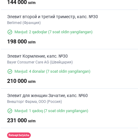
144 000
so'm
Элевит второй и третий триместр, капс. №30
Berlimed (Франция)
Mavjud: 2 qadoqlar
(7 soat oldin yangilangan)
198 000
so'm
Элевит Кормление, капс. №30
Bayer Consumer Care AG (Швейцария)
Mavjud: 4 donalar
(7 soat oldin yangilangan)
210 000
so'm
Элевит для женщин Зачатие, капс. №60
Внешторг Фарма, ООО (Россия)
Mavjud: 1 qadoq
(7 soat oldin yangilangan)
231 000
so'm
Retsept bo'yicha