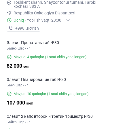
Toshkent shahri. Shayxontohur tumani, Farobi
ko'chasi, 383 A
Respublika Onkologiya Dispantseri
Ochiq
·
Yopilish vaqti 23:00
+998 (99) XXX-XX-XX
кo’rish
Элевит Пронаталь таб №30
Байер Шеринг
Mavjud: 4 qadoqlar
(1 soat oldin yangilangan)
82 000
so'm
Элевит Планирование таб №30
Баер Шеринг
Mavjud: 10 qadoqlar
(1 soat oldin yangilangan)
107 000
so'm
Элевит 2 капс второй и третий триместр №30
Байер Шеринг