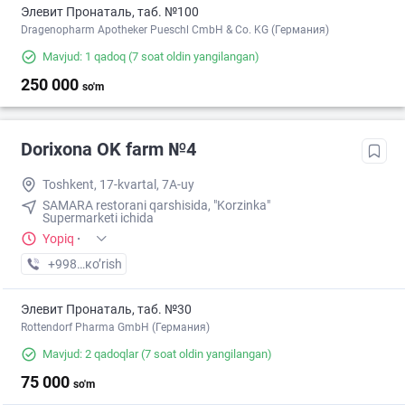
Элевит Пронаталь, таб. №100
Dragenopharm Apotheker Pueschl CmbH & Co. KG (Германия)
Mavjud: 1 qadoq
(7 soat oldin yangilangan)
250 000
so'm
Dorixona ОK farm №4
Toshkent, 17-kvartal, 7A-uy
SAMARA restorani qarshisida, "Korzinka"
Supermarketi ichida
Yopiq
·
+998 (90) XXX-XX-XX
кo’rish
Элевит Пронаталь, таб. №30
Rottendorf Pharma GmbH (Германия)
Mavjud: 2 qadoqlar
(7 soat oldin yangilangan)
75 000
so'm