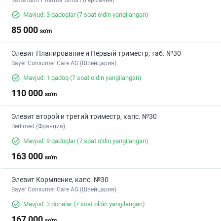
Rottendorf Pharma GmbH (Германия)
Mavjud: 3 qadoqlar
(7 soat oldin yangilangan)
85 000
so'm
Элевит Планирование и Первый триместр, таб. №30
Bayer Consumer Care AG (Швейцария)
Mavjud: 1 qadoq
(7 soat oldin yangilangan)
110 000
so'm
Элевит второй и третий триместр, капс. №30
Berlimed (Франция)
Mavjud: 9 qadoqlar
(7 soat oldin yangilangan)
163 000
so'm
Элевит Кормление, капс. №30
Bayer Consumer Care AG (Швейцария)
Mavjud: 3 donalar
(7 soat oldin yangilangan)
167 000
so'm