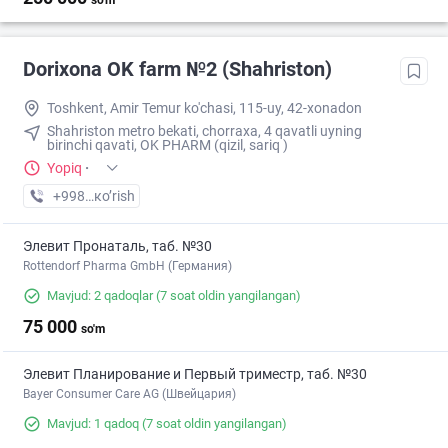
so'm
Dorixona ОK farm №2 (Shahriston)
Toshkent, Amir Temur ko'chasi, 115-uy, 42-xonadon
Shahriston metro bekati, chorraxa, 4 qavatli uyning
birinchi qavati, OK PHARM (qizil, sariq )
Yopiq
·
+998 (90) XXX-XX-XX
кo’rish
Элевит Пронаталь, таб. №30
Rottendorf Pharma GmbH (Германия)
Mavjud: 2 qadoqlar
(7 soat oldin yangilangan)
75 000
so'm
Элевит Планирование и Первый триместр, таб. №30
Bayer Consumer Care AG (Швейцария)
Mavjud: 1 qadoq
(7 soat oldin yangilangan)