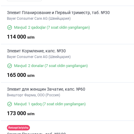
Элевит Планирование и Первый триместр, таб. №30
Bayer Consumer Care AG (Швейцария)
Mavjud: 2 qadoqlar
(7 soat oldin yangilangan)
114 000
so'm
Элевит Кормление, капс. №30
Bayer Consumer Care AG (Швейцария)
Mavjud: 2 donalar
(7 soat oldin yangilangan)
165 000
so'm
Элевит для женщин Зачатие, капс. №60
Внешторг Фарма, ООО (Россия)
Mavjud: 1 qadoq
(7 soat oldin yangilangan)
173 000
so'm
Retsept bo'yicha