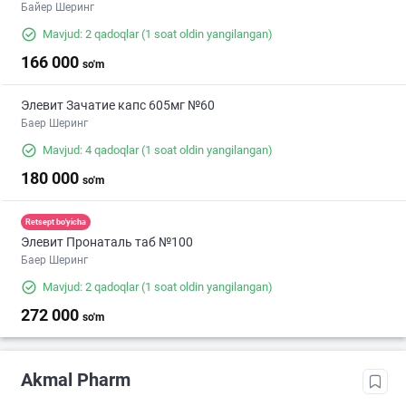
Байер Шеринг
Mavjud: 2 qadoqlar
(1 soat oldin yangilangan)
166 000
so'm
Элевит Зачатие капс 605мг №60
Баер Шеринг
Mavjud: 4 qadoqlar
(1 soat oldin yangilangan)
180 000
so'm
Retsept bo'yicha
Элевит Пронаталь таб №100
Баер Шеринг
Mavjud: 2 qadoqlar
(1 soat oldin yangilangan)
272 000
so'm
Akmal Pharm