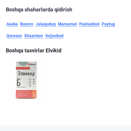
Boshqa shaharlarda qidirish
Asaka
Buxoro
Jalaquduq
Marxamat
Paxtaobod
Paytug
Qorasuv
Shaxrixon
Xo'jaobod
Boshqa tasvirlar Elvikid