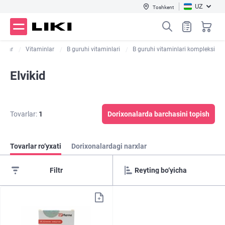
UZ
Toshkent
rilar
Vitaminlar
B guruhi vitaminlari
B guruhi vitaminlari kompleksi
Elvikid
Tovarlar:
1
Dorixonalarda barchasini topish
Tovarlar ro‘yxati
Dorixonalardagi narxlar
Filtr