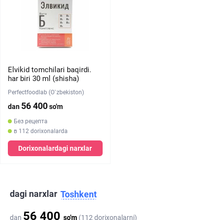
Elvikid tomchilari baqirdi.
har biri 30 ml (shisha)
Perfectfoodlab (O`zbekiston)
56 400
dan
so'm
Без рецепта
в 112 dorixonalarda
Dorixonalardagi narxlar
dagi narxlar
Toshkent
56 400
dan
so'm
(112 dorixonalarni)