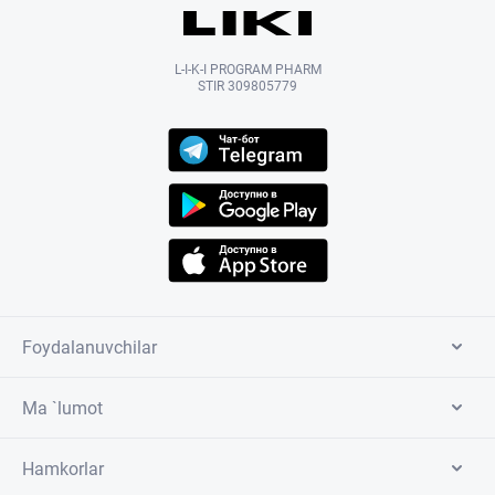
L-I-K-I PROGRAM PHARM
STIR 309805779
Foydalanuvchilar
Ma `lumot
Hamkorlar