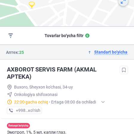
Tovarlar bo‘ycha filtr
0
Standart bo‘yicha
Аптек:
25
AXBOROT SERVIS FARM (AKMAL
APTEKA)
Buxoro, Sheyxon ko'chasi, 34-uy
Onkologiya shifoxonasi
22:00 gacha ochiq
·
Ertaga 08:00 da ochiladi
+998 (99) XXX-XX-XX
кo’rish
Retsept bo'yicha
Эмотроп, 1%, 5 мл, капли глаз.