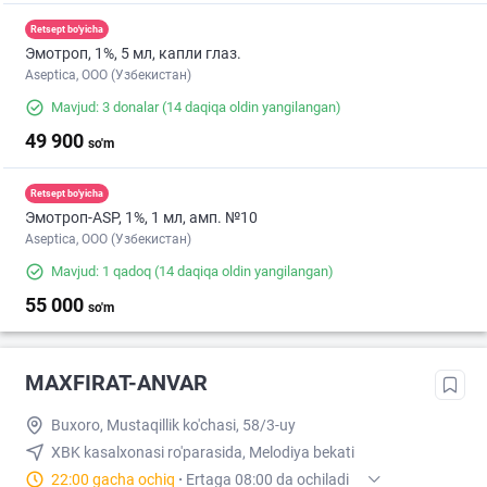
Retsept bo'yicha
Эмотроп, 1%, 5 мл, капли глаз.
Aseptica, ООО (Узбекистан)
Mavjud: 3 donalar
(14 daqiqa oldin yangilangan)
49 900
so'm
Retsept bo'yicha
Эмотроп-ASР, 1%, 1 мл, амп. №10
Aseptica, ООО (Узбекистан)
Mavjud: 1 qadoq
(14 daqiqa oldin yangilangan)
55 000
so'm
MAXFIRAT-ANVAR
Buxoro, Mustaqillik ko'chasi, 58/3-uy
XBK kasalxonasi ro'parasida, Melodiya bekati
22:00 gacha ochiq
·
Ertaga 08:00 da ochiladi