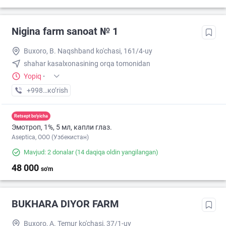
Nigina farm sanoat № 1
Buxoro, B. Naqshband ko'chasi, 161/4-uy
shahar kasalxonasining orqa tomonidan
Yopiq
·
+998 (65) XXX-XX-XX
кo’rish
Retsept bo'yicha
Эмотроп, 1%, 5 мл, капли глаз.
Aseptica, ООО (Узбекистан)
Mavjud: 2 donalar
(14 daqiqa oldin yangilangan)
48 000
so'm
BUKHARA DIYOR FARM
Buxoro, A. Temur ko'chasi, 37/1-uy