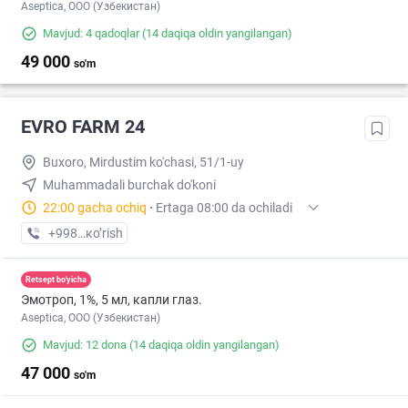
Aseptica, ООО (Узбекистан)
Mavjud: 4 qadoqlar
(14 daqiqa oldin yangilangan)
49 000
so'm
EVRO FARM 24
Buxoro, Mirdustim ko'chasi, 51/1-uy
Muhammadali burchak do'koni
22:00 gacha ochiq
·
Ertaga 08:00 da ochiladi
+998 (91) XXX-XX-XX
кo’rish
Retsept bo'yicha
Эмотроп, 1%, 5 мл, капли глаз.
Aseptica, ООО (Узбекистан)
Mavjud: 12 dona
(14 daqiqa oldin yangilangan)
47 000
so'm