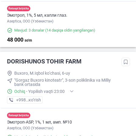
Retsept bo'yicha
Эмотроп, 1%, 5 мл, капли глаз.
Aseptica, ООО (Узбекистан)
Mavjud: 3 donalar
(14 daqiqa oldin yangilangan)
48 000
so'm
DORISHUNOS TOHIR FARM
Buxoro, M.Iqbol ko‘chasi, 6-uy
"Gorgaz Buxoro kinoteatr", 3-son poliklinika va Milliy
bank оrtasida
Ochiq
·
Yopilish vaqti 23:00
+998 (95) XXX-XX-XX
кo’rish
Retsept bo'yicha
Эмотроп-ASР, 1%, 1 мл, амп. №10
Aseptica, ООО (Узбекистан)