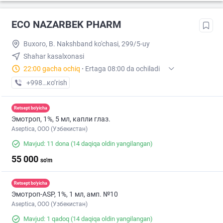
ECO NAZARBEK PHARM
Buxoro, B. Nakshband ko'chasi, 299/5-uy
Shahar kasalxonasi
22:00 gacha ochiq
·
Ertaga 08:00 da ochiladi
+998 (88) XXX-XX-XX
кo’rish
Retsept bo'yicha
Эмотроп, 1%, 5 мл, капли глаз.
Aseptica, ООО (Узбекистан)
Mavjud: 11 dona
(14 daqiqa oldin yangilangan)
55 000
so'm
Retsept bo'yicha
Эмотроп-ASР, 1%, 1 мл, амп. №10
Aseptica, ООО (Узбекистан)
Mavjud: 1 qadoq
(14 daqiqa oldin yangilangan)