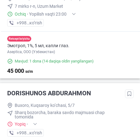
7 mirko r-n, Uzum Market
Ochiq
·
Yopilish vaqti 23:00
+998 (99) XXX-XX-XX
кo’rish
Retsept bo'yicha
Эмотроп, 1%, 5 мл, капли глаз.
Aseptica, ООО (Узбекистан)
Mavjud: 1 dona
(14 daqiqa oldin yangilangan)
45 000
so'm
DORISHUNOS ABDURAHMON
Buxoro, Kuqsaroy ko‘chasi, 5/7
Sharq bozorcha, baraka savdo majmuasi chap
tomonida
Yopiq
·
+998 (97) XXX-XX-XX
кo’rish