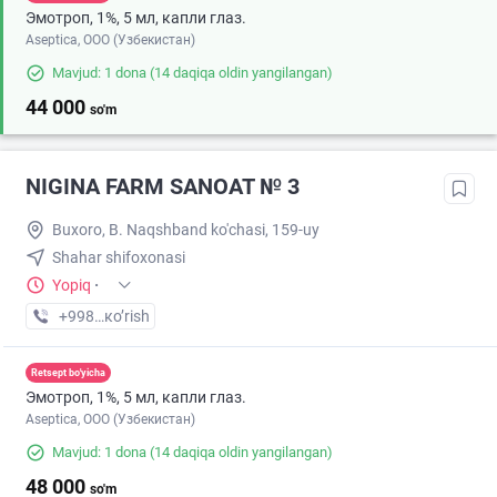
Эмотроп, 1%, 5 мл, капли глаз.
Aseptica, ООО (Узбекистан)
Mavjud: 1 dona
(14 daqiqa oldin yangilangan)
44 000
so'm
NIGINA FARM SANOAT № 3
Buxoro, B. Naqshband ko'chasi, 159-uy
Shahar shifoxonasi
Yopiq
·
+998 (65) XXX-XX-XX
кo’rish
Retsept bo'yicha
Эмотроп, 1%, 5 мл, капли глаз.
Aseptica, ООО (Узбекистан)
Mavjud: 1 dona
(14 daqiqa oldin yangilangan)
48 000
so'm