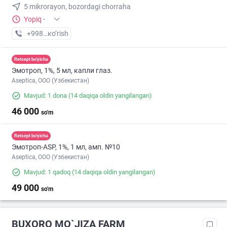
5 mikrorayon, bozordagi chorraha
Yopiq
·
+998 (99) XXX-XX-XX
кo’rish
Retsept bo'yicha
Эмотроп, 1%, 5 мл, капли глаз.
Aseptica, ООО (Узбекистан)
Mavjud: 1 dona
(14 daqiqa oldin yangilangan)
46 000
so'm
Retsept bo'yicha
Эмотроп-ASР, 1%, 1 мл, амп. №10
Aseptica, ООО (Узбекистан)
Mavjud: 1 qadoq
(14 daqiqa oldin yangilangan)
49 000
so'm
BUXORO MO`JIZA FARM