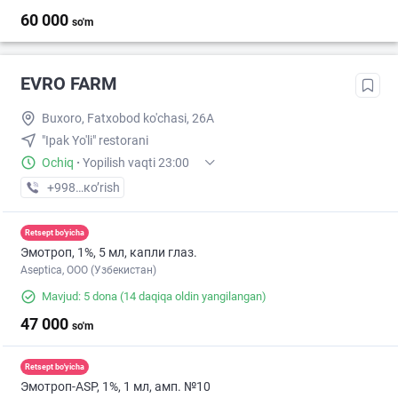
60 000
so'm
EVRO FARM
Buxoro, Fatxobod ko'chasi, 26A
"Ipak Yo'li" restorani
Ochiq
·
Yopilish vaqti 23:00
+998 (65) XXX-XX-XX
кo’rish
Retsept bo'yicha
Эмотроп, 1%, 5 мл, капли глаз.
Aseptica, ООО (Узбекистан)
Mavjud: 5 dona
(14 daqiqa oldin yangilangan)
47 000
so'm
Retsept bo'yicha
Эмотроп-ASР, 1%, 1 мл, амп. №10