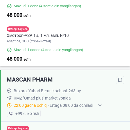
Mavjud: 1 dona
(4 soat oldin yangilangan)
48 000
so'm
Retsept bo'yicha
Эмотроп-ASР, 1%, 1 мл, амп. №10
Aseptica, ООО (Узбекистан)
Mavjud: 1 qadoq
(4 soat oldin yangilangan)
48 000
so'm
MASCAN PHARM
Buxoro, Yubori Berun ko'chasi, 263-uy
RMZ "Omad plus' market yonida
22:00 gacha ochiq
·
Ertaga 08:00 da ochiladi
+998 (97) XXX-XX-XX
кo’rish
Retsept bo'yicha