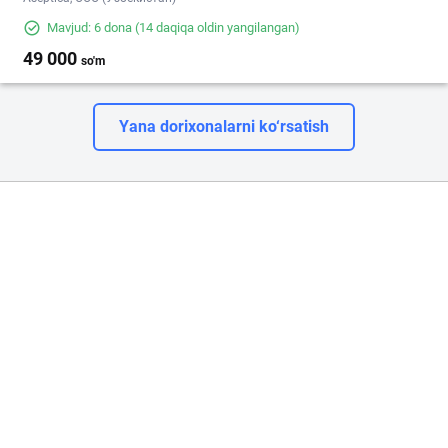
Mavjud: 6 dona
(14 daqiqa oldin yangilangan)
49 000
so'm
Yana dorixonalarni ko‘rsatish