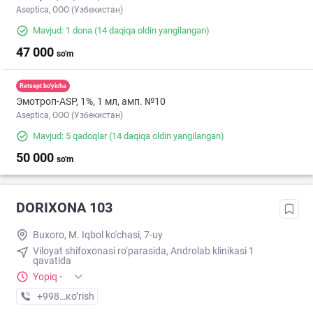
Aseptica, ООО (Узбекистан)
Mavjud: 1 dona
(14 daqiqa oldin yangilangan)
47 000
so'm
Retsept bo'yicha
Эмотроп-ASР, 1%, 1 мл, амп. №10
Aseptica, ООО (Узбекистан)
Mavjud: 5 qadoqlar
(14 daqiqa oldin yangilangan)
50 000
so'm
DORIXONA 103
Buxoro, M. Iqbol ko'chasi, 7-uy
Viloyat shifoxonasi ro‘parasida, Androlab klinikasi 1
qavatida
Yopiq
·
+998 (95) XXX-XX-XX
кo’rish