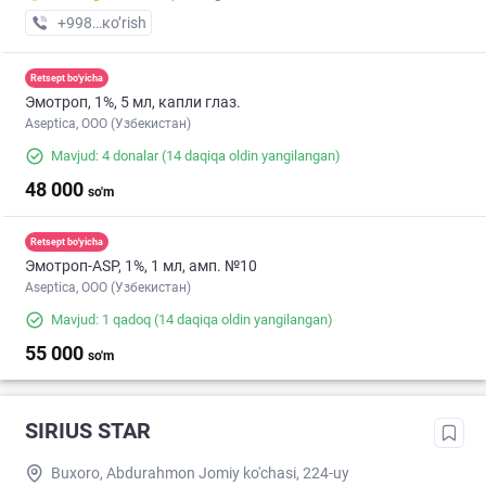
+998 (95) XXX-XX-XX
кo’rish
Retsept bo'yicha
Эмотроп, 1%, 5 мл, капли глаз.
Aseptica, ООО (Узбекистан)
Mavjud: 4 donalar
(14 daqiqa oldin yangilangan)
48 000
so'm
Retsept bo'yicha
Эмотроп-ASР, 1%, 1 мл, амп. №10
Aseptica, ООО (Узбекистан)
Mavjud: 1 qadoq
(14 daqiqa oldin yangilangan)
55 000
so'm
SIRIUS STAR
Buxoro, Abdurahmon Jomiy ko'chasi, 224-uy