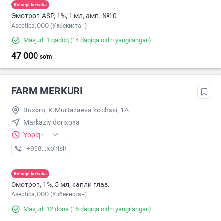
Retsept bo'yicha
Эмотроп-ASР, 1%, 1 мл, амп. №10
Aseptica, ООО (Узбекистан)
Mavjud: 1 qadoq
(14 daqiqa oldin yangilangan)
47 000
so'm
FARM MERKURI
Buxoro, K.Murtazaeva ko'chasi, 1A
Markaziy dorixona
Yopiq
·
+998 (65) XXX-XX-XX
кo’rish
Retsept bo'yicha
Эмотроп, 1%, 5 мл, капли глаз.
Aseptica, ООО (Узбекистан)
Mavjud: 12 dona
(15 daqiqa oldin yangilangan)