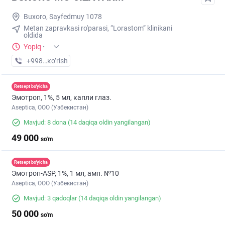
Buxoro, Sayfedmuy 1078
Metan zapravkasi ro'parasi, “Lorastom” klinikani
oldida
Yopiq
·
+998 (99) XXX-XX-XX
кo’rish
Retsept bo'yicha
Эмотроп, 1%, 5 мл, капли глаз.
Aseptica, ООО (Узбекистан)
Mavjud: 8 dona
(14 daqiqa oldin yangilangan)
49 000
so'm
Retsept bo'yicha
Эмотроп-ASР, 1%, 1 мл, амп. №10
Aseptica, ООО (Узбекистан)
Mavjud: 3 qadoqlar
(14 daqiqa oldin yangilangan)
50 000
so'm