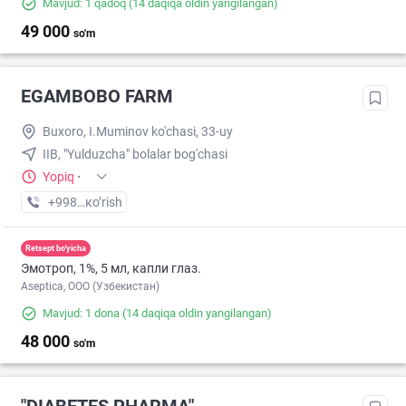
Mavjud: 1 qadoq
(14 daqiqa oldin yangilangan)
49 000
so'm
EGAMBOBO FARM
Buxoro, I.Muminov ko'chasi, 33-uy
IIB, "Yulduzcha" bolalar bog'chasi
Yopiq
·
+998 (77) XXX-XX-XX
кo’rish
Retsept bo'yicha
Эмотроп, 1%, 5 мл, капли глаз.
Aseptica, ООО (Узбекистан)
Mavjud: 1 dona
(14 daqiqa oldin yangilangan)
48 000
so'm