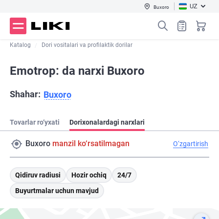
UZ
Buxoro
Katalog
Dori vositalari va profilaktik dorilar
Emotrop: da narxi Buxoro
Shahar:
Buxoro
Tovarlar ro‘yxati
Dorixonalardagi narxlari
Buxoro
manzil ko‘rsatilmagan
O‘zgartirish
Qidiruv radiusi
Hozir ochiq
24/7
Buyurtmalar uchun mavjud