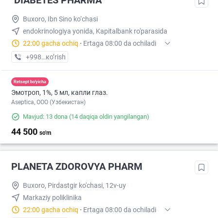
"DIABETES PHARMA"
Buxoro, Ibn Sino ko‘chasi
endokrinologiya yonida, Kapitalbank ro'parasida
22:00 gacha ochiq
·
Ertaga 08:00 da ochiladi
+998 (99) XXX-XX-XX
кo’rish
Retsept bo'yicha
Эмотроп, 1%, 5 мл, капли глаз.
Aseptica, ООО (Узбекистан)
Mavjud: 13 dona
(14 daqiqa oldin yangilangan)
44 500
so'm
PLANETA ZDOROVYA PHARM
Buxoro, Pirdastgir ko'chasi, 12v-uy
Markaziy poliklinika
22:00 gacha ochiq
·
Ertaga 08:00 da ochiladi