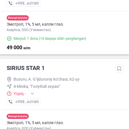
+998 (91) XXX-XX-XX
кo’rish
Retsept bo'yicha
Эмотроп, 1%, 5 мл, капли глаз.
Aseptica, ООО (Узбекистан)
Mavjud: 1 dona
(14 daqiqa oldin yangilangan)
49 000
so'm
SIRIUS STAR 1
Buxoro, A. G‘ijduvoniy ko‘chasi, 62-uy
4-klinika, "Голубой экран"
Yopiq
·
+998 (99) XXX-XX-XX
кo’rish
Retsept bo'yicha
Эмотроп, 1%, 5 мл, капли глаз.
Aseptica, ООО (Узбекистан)