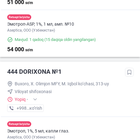
51 000
so'm
Retsept bo'yicha
Эмотроп-ASР, 1%, 1 мл, амп. №10
Aseptica, ООО (Узбекистан)
Mavjud: 1 qadoq
(15 daqiqa oldin yangilangan)
54 000
so'm
444 DORIXONA №1
Buxoro, X. Olimjon MFY, M. Iqbol ko‘chasi, 313-uy
Viloyat shifoxonasi
Yopiq
·
+998 (99) XXX-XX-XX
кo’rish
Retsept bo'yicha
Эмотроп, 1%, 5 мл, капли глаз.
Aseptica, ООО (Узбекистан)