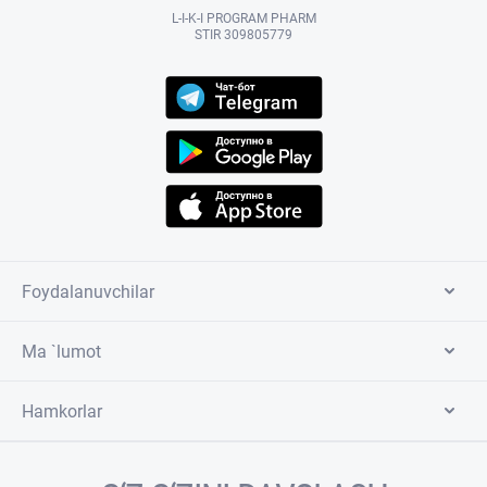
L-I-K-I PROGRAM PHARM
STIR 309805779
Foydalanuvchilar
Ma `lumot
Hamkorlar