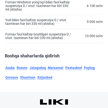
Fornax Hindiston yong'og'i bilan faol kaltsiy
suspenziya D / vnut. taxminan har biri 330
6 100 so'm
ml (shisha)
Yod bilan faol kaltsiy suspenziya D / vnut.
9 000 so'm
taxminan har biri 330 ml (shisha)
Fornax faol kaltsiy boyitilgan suspenziya D /
10 000 so'm
vnut. taxminan har biri 330 ml (shisha)
Boshqa shaharlarda qidirish
Asaka
Buxoro
Jalaquduq
Marxamat
Paxtaobod
Paytug
Qorasuv
Shaxrixon
Xo'jaobod