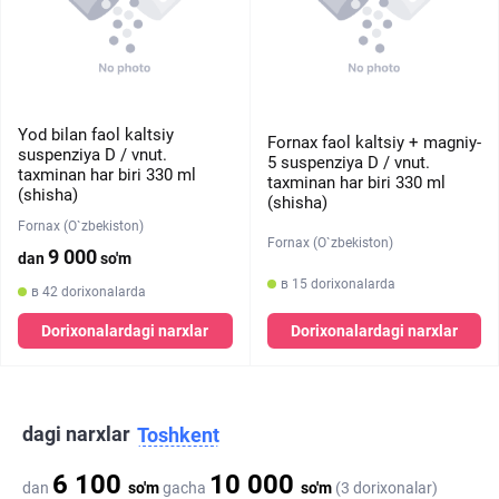
Yod bilan faol kaltsiy
Fornax faol kaltsiy + magniy-
suspenziya D / vnut.
5 suspenziya D / vnut.
taxminan har biri 330 ml
taxminan har biri 330 ml
(shisha)
(shisha)
Fornax (O`zbekiston)
Fornax (O`zbekiston)
9 000
dan
so'm
в 15 dorixonalarda
в 42 dorixonalarda
Dorixonalardagi narxlar
Dorixonalardagi narxlar
dagi narxlar
Toshkent
6 100
10 000
dan
so'm
gacha
so'm
(3 dorixonalar)