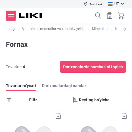
UZ
Toshkent
Katalog
Vitaminlar, minerallar va xun takviyeleri
Minerallar
Kaltsiy
Fornax
Tovarlar:
4
Dorixonalarda barchasini topish
Tovarlar ro‘yxati
Dorixonalardagi narxlar
Filtr