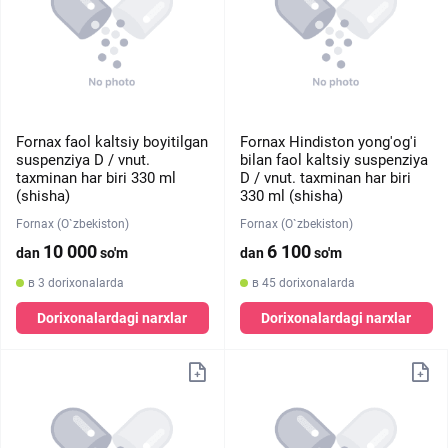
Fornax faol kaltsiy boyitilgan
Fornax Hindiston yong'og'i
suspenziya D / vnut.
bilan faol kaltsiy suspenziya
taxminan har biri 330 ml
D / vnut. taxminan har biri
(shisha)
330 ml (shisha)
Fornax (O`zbekiston)
Fornax (O`zbekiston)
10 000
6 100
dan
so'm
dan
so'm
в 3 dorixonalarda
в 45 dorixonalarda
Dorixonalardagi narxlar
Dorixonalardagi narxlar