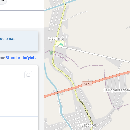
ud
jud emas.
Standart bo‘yicha
ash: