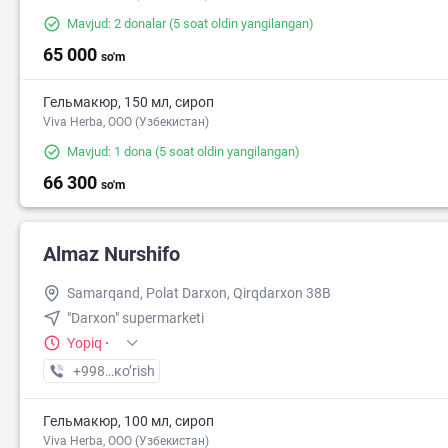
Mavjud: 2 donalar
(5 soat oldin yangilangan)
65 000
so'm
Гельмакюр, 150 мл, сироп
Viva Herba, ООО (Узбекистан)
Mavjud: 1 dona
(5 soat oldin yangilangan)
66 300
so'm
Almaz Nurshifo
Samarqand, Polat Darxon, Qirqdarxon 38B
"Darxon" supermarketi
Yopiq
·
+998 (55) XXX-XX-XX
кo’rish
Гельмакюр, 100 мл, сироп
Viva Herba, ООО (Узбекистан)