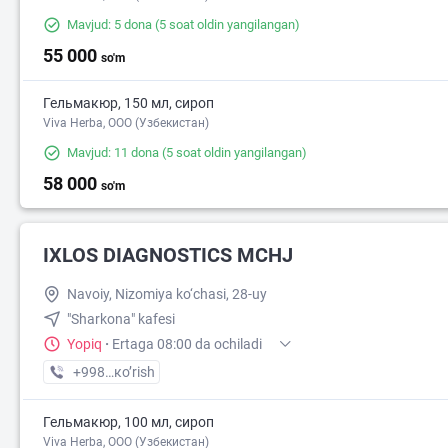
Mavjud: 5 dona
(5 soat oldin yangilangan)
55 000
so'm
Гельмакюр, 150 мл, сироп
Viva Herba, ООО (Узбекистан)
Mavjud: 11 dona
(5 soat oldin yangilangan)
58 000
so'm
IXLOS DIAGNOSTICS MCHJ
Navoiy, Nizomiya ko‘chasi, 28-uy
"Sharkona" kafesi
Yopiq
·
Ertaga 08:00 da ochiladi
+998 (91) XXX-XX-XX
кo’rish
Гельмакюр, 100 мл, сироп
Viva Herba, ООО (Узбекистан)