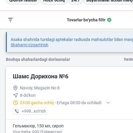
Qidiruv radiusi
Hozir ochiq
24/7
Buyurtmalar uchun mavj
Tovarlar bo‘ycha filtr
0
Asaka shahrida turidagi aptekalar radiusda mahsulotlar bilan mav
Shaharni o'zgartirish
Boshqa shaharlardagi dorixonalar
Saral
Шамс Дорихона №6
Navoiy, Magazin No 8
8-do‘kon
23:00 gacha ochiq
·
Ertaga 08:00 da ochiladi
+998 (79) XXX-XX-XX
кo’rish
Гельмакюр, 150 мл, сироп
Viva Herba, ООО (Узбекистан)