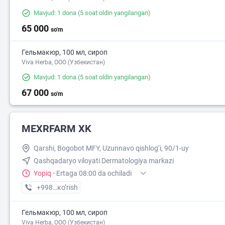
Mavjud: 1 dona
(5 soat oldin yangilangan)
65 000
so'm
Гельмакюр, 100 мл, сироп
Viva Herba, ООО (Узбекистан)
Mavjud: 1 dona
(5 soat oldin yangilangan)
67 000
so'm
MEXRFARM XK
Qarshi, Bogobot MFY, Uzunnavo qishlog‘i, 90/1-uy
Qashqadaryo viloyati Dermatologiya markazi
Yopiq
·
Ertaga 08:00 da ochiladi
+998 (55) XXX-XX-XX
кo’rish
Гельмакюр, 100 мл, сироп
Viva Herba, ООО (Узбекистан)