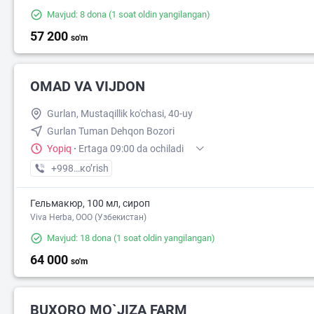
Mavjud: 8 dona
(1 soat oldin yangilangan)
57 200
so'm
OMAD VA VIJDON
Gurlan, Mustaqillik ko'chasi, 40-uy
Gurlan Tuman Dehqon Bozori
Yopiq
·
Ertaga 09:00 da ochiladi
+998 (97) XXX-XX-XX
кo’rish
Гельмакюр, 100 мл, сироп
Viva Herba, ООО (Узбекистан)
Mavjud: 18 dona
(1 soat oldin yangilangan)
64 000
so'm
BUXORO MO`JIZA FARM