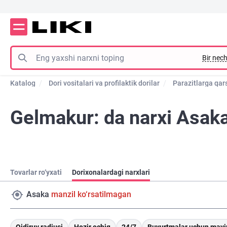
Bir nech
Katalog
Dori vositalari va profilaktik dorilar
Parazitlarga qars
Gelmakur: da narxi Asak
Tovarlar ro‘yxati
Dorixonalardagi narxlari
Asaka
manzil ko‘rsatilmagan