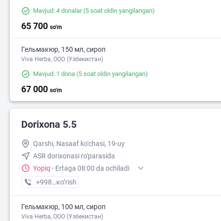
Mavjud: 4 donalar
(5 soat oldin yangilangan)
65 700
so'm
Гельмакюр, 150 мл, сироп
Viva Herba, ООО (Узбекистан)
Mavjud: 1 dona
(5 soat oldin yangilangan)
67 000
so'm
Dorixona 5.5
Qarshi, Nasaaf ko'chasi, 19-uy
ASR dorixonasi ro'parasida
Yopiq
·
Ertaga 08:00 da ochiladi
+998 (75) XXX-XX-XX
кo’rish
Гельмакюр, 100 мл, сироп
Viva Herba, ООО (Узбекистан)