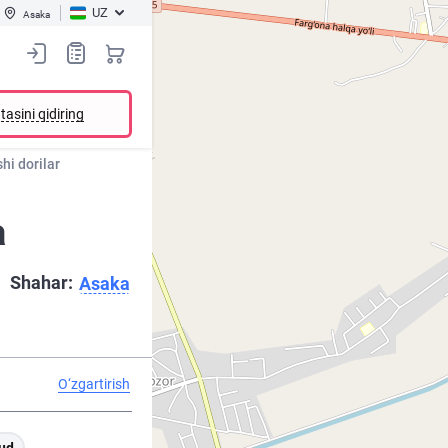
UZ
Asaka
tasini qidiring
hi dorilar
a
Shahar:
Asaka
O‘zgartirish