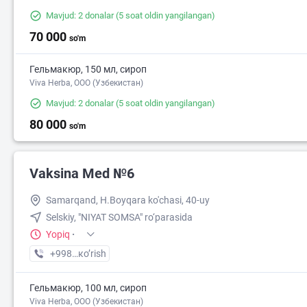
Mavjud: 2 donalar
(5 soat oldin yangilangan)
70 000
so'm
Гельмакюр, 150 мл, сироп
Viva Herba, ООО (Узбекистан)
Mavjud: 2 donalar
(5 soat oldin yangilangan)
80 000
so'm
Vaksina Med №6
Samarqand, H.Boyqara ko'chasi, 40-uy
Selskiy, "NIYAT SOMSA" ro‘parasida
Yopiq
·
+998 (95) XXX-XX-XX
кo’rish
Гельмакюр, 100 мл, сироп
Viva Herba, ООО (Узбекистан)