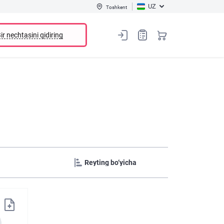
UZ
Toshkent
ir nechtasini qidiring