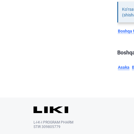
Ko‘rsa
(shish
Boshqa t
Boshqa
Asaka
L-I-K-I PROGRAM PHARM
STIR 309805779