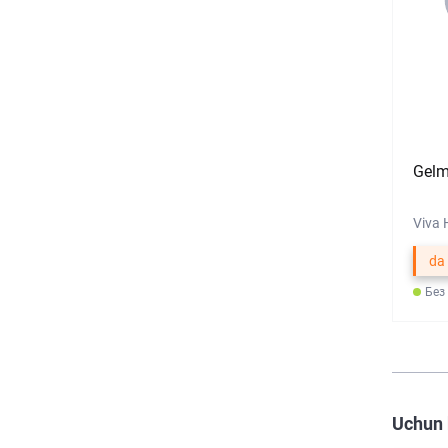
Gelm
Viva 
da
Без
Uchun 