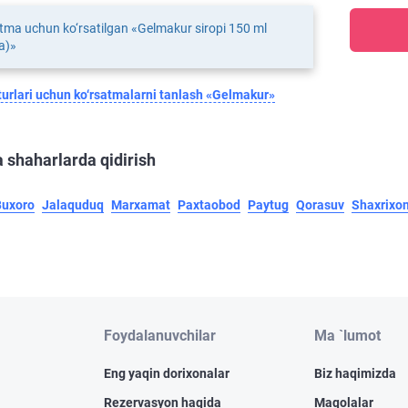
tma uchun ko‘rsatilgan «Gelmakur siropi 150 ml
a)»
urlari uchun ko‘rsatmalarni tanlash «Gelmakur»
 shaharlarda qidirish
Buxoro
Jalaquduq
Marxamat
Paxtaobod
Paytug
Qorasuv
Shaxrixo
Foydalanuvchilar
Ma `lumot
Eng yaqin dorixonalar
Biz haqimizda
Rezervasyon haqida
Maqolalar