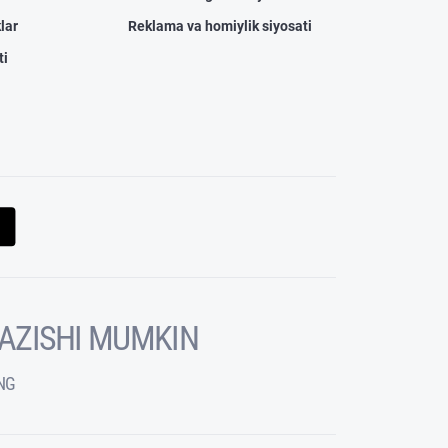
lar
Reklama va homiylik siyosati
ti
KAZISHI MUMKIN
NG