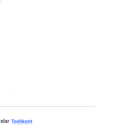
rxlar
Toshkent