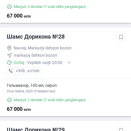
Mavjud: 3 donalar
(7 soat oldin yangilangan)
67 000
so'm
Шамс Дорихона №28
Navoiy, Markaziy dehqon bozori
markaziy dehkon bozori
Ochiq
·
Yopilish vaqti 20:00
+998 (79) XXX-XX-XX
кo’rish
Гельмакюр, 100 мл, сироп
Viva Herba, ООО (Узбекистан)
Mavjud: 2 donalar
(7 soat oldin yangilangan)
67 000
so'm
Шамс Дорихона №29