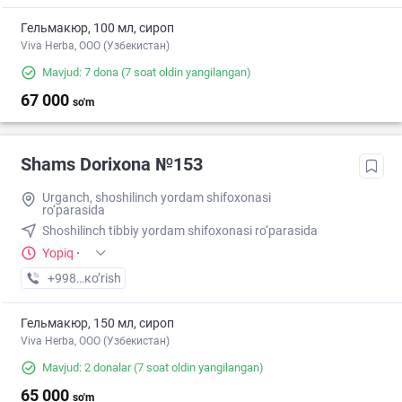
Гельмакюр, 100 мл, сироп
Viva Herba, ООО (Узбекистан)
Mavjud: 7 dona
(7 soat oldin yangilangan)
67 000
so'm
Shams Dorixona №153
Urganch, shoshilinch yordam shifoxonasi
ro‘parasida
Shoshilinch tibbiy yordam shifoxonasi ro‘parasida
Yopiq
·
+998 (79) XXX-XX-XX
кo’rish
Гельмакюр, 150 мл, сироп
Viva Herba, ООО (Узбекистан)
Mavjud: 2 donalar
(7 soat oldin yangilangan)
65 000
so'm