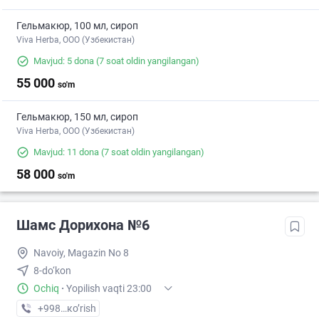
Гельмакюр, 100 мл, сироп
Viva Herba, ООО (Узбекистан)
Mavjud: 5 dona
(7 soat oldin yangilangan)
55 000
so'm
Гельмакюр, 150 мл, сироп
Viva Herba, ООО (Узбекистан)
Mavjud: 11 dona
(7 soat oldin yangilangan)
58 000
so'm
Шамс Дорихона №6
Navoiy, Magazin No 8
8-do‘kon
Ochiq
·
Yopilish vaqti 23:00
+998 (79) XXX-XX-XX
кo’rish