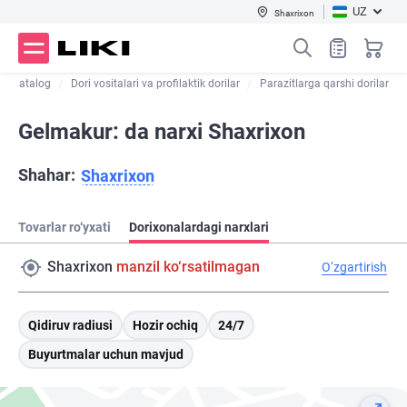
UZ
Shaxrixon
Katalog
Dori vositalari va profilaktik dorilar
Parazitlarga qarshi dorilar
Gelmakur: da narxi Shaxrixon
Shahar:
Shaxrixon
Tovarlar ro‘yxati
Dorixonalardagi narxlari
Shaxrixon
manzil ko‘rsatilmagan
O‘zgartirish
Qidiruv radiusi
Hozir ochiq
24/7
Buyurtmalar uchun mavjud