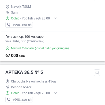
Navoiy, TSUM
Sum
Ochiq
·
Yopilish vaqti 23:00
+998 (79) XXX-XX-XX
кo’rish
Гельмакюр, 100 мл, сироп
Viva Herba, ООО (Узбекистан)
Mavjud: 2 donalar
(7 soat oldin yangilangan)
67 000
so'm
APTEKA 36.5 № 5
Chiroqchi, Navoi ko'chasi, 45-uy
Dehqon bozori
Ochiq
·
Yopilish vaqti 20:00
+998 (55) XXX-XX-XX
кo’rish