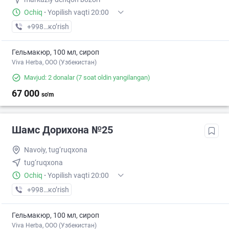
Ochiq
·
Yopilish vaqti 20:00
+998 (79) XXX-XX-XX
кo’rish
Гельмакюр, 100 мл, сироп
Viva Herba, ООО (Узбекистан)
Mavjud: 2 donalar
(7 soat oldin yangilangan)
67 000
so'm
Шамс Дорихона №25
Navoiy, tug‘ruqxona
tug‘ruqxona
Ochiq
·
Yopilish vaqti 20:00
+998 (79) XXX-XX-XX
кo’rish
Гельмакюр, 100 мл, сироп
Viva Herba, ООО (Узбекистан)