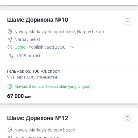
Шамс Дорихона №10
Navoiy, Markaziy dehqon bozori, Narpay bekati
Narpay bekati
Ochiq
·
Yopilish vaqti 20:00
+998 (79) XXX-XX-XX
кo’rish
Гельмакюр, 100 мл, сироп
Viva Herba, ООО (Узбекистан)
Mavjud: 2 donalar
(7 soat oldin yangilangan)
67 000
so'm
Шамс Дорихона №12
Navoiy, Markaziy dehqon bozori
markaziy dehqon bozori