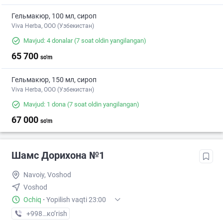
Гельмакюр, 100 мл, сироп
Viva Herba, ООО (Узбекистан)
Mavjud: 4 donalar
(7 soat oldin yangilangan)
65 700
so'm
Гельмакюр, 150 мл, сироп
Viva Herba, ООО (Узбекистан)
Mavjud: 1 dona
(7 soat oldin yangilangan)
67 000
so'm
Шамс Дорихона №1
Navoiy, Voshod
Voshod
Ochiq
·
Yopilish vaqti 23:00
+998 (79) XXX-XX-XX
кo’rish