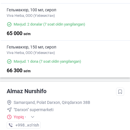
Гельмакюр, 100 мл, сироп
Viva Herba, ООО (Узбекистан)
Mavjud: 2 donalar
(7 soat oldin yangilangan)
65 000
so'm
Гельмакюр, 150 мл, сироп
Viva Herba, ООО (Узбекистан)
Mavjud: 1 dona
(7 soat oldin yangilangan)
66 300
so'm
Almaz Nurshifo
Samarqand, Polat Darxon, Qirqdarxon 38B
"Darxon" supermarketi
Yopiq
·
+998 (55) XXX-XX-XX
кo’rish