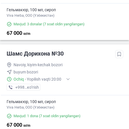
Гельмакюр, 100 мл, сироп
Viva Herba, ООО (Узбекистан)
Mavjud: 3 donalar
(7 soat oldin yangilangan)
67 000
so'm
Шамс Дорихона №30
Navoiy, kiyim-kechak bozori
buyum bozori
Ochiq
·
Yopilish vaqti 20:00
+998 (79) XXX-XX-XX
кo’rish
Гельмакюр, 100 мл, сироп
Viva Herba, ООО (Узбекистан)
Mavjud: 1 dona
(7 soat oldin yangilangan)
67 000
so'm