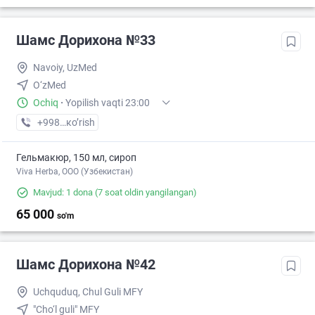
Шамс Дорихона №33
Navoiy, UzMed
O‘zMed
Ochiq
·
Yopilish vaqti 23:00
+998 (79) XXX-XX-XX
кo’rish
Гельмакюр, 150 мл, сироп
Viva Herba, ООО (Узбекистан)
Mavjud: 1 dona
(7 soat oldin yangilangan)
65 000
so'm
Шамс Дорихона №42
Uchquduq, Chul Guli MFY
"Cho‘l guli" MFY