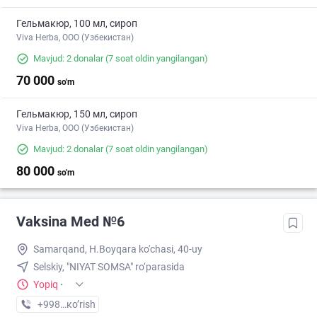
Гельмакюр, 100 мл, сироп
Viva Herba, ООО (Узбекистан)
Mavjud: 2 donalar
(7 soat oldin yangilangan)
70 000
so'm
Гельмакюр, 150 мл, сироп
Viva Herba, ООО (Узбекистан)
Mavjud: 2 donalar
(7 soat oldin yangilangan)
80 000
so'm
Vaksina Med №6
Samarqand, H.Boyqara ko'chasi, 40-uy
Selskiy, "NIYAT SOMSA" ro‘parasida
Yopiq
·
+998 (95) XXX-XX-XX
кo’rish