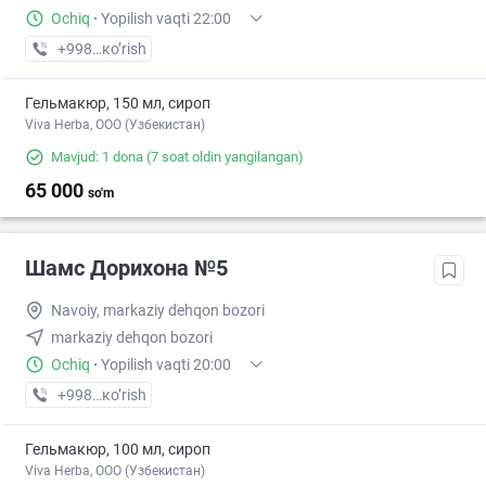
Ochiq
·
Yopilish vaqti 22:00
+998 (79) XXX-XX-XX
кo’rish
Гельмакюр, 150 мл, сироп
Viva Herba, ООО (Узбекистан)
Mavjud: 1 dona
(7 soat oldin yangilangan)
65 000
so'm
Шамс Дорихона №5
Navoiy, markaziy dehqon bozori
markaziy dehqon bozori
Ochiq
·
Yopilish vaqti 20:00
+998 (79) XXX-XX-XX
кo’rish
Гельмакюр, 100 мл, сироп
Viva Herba, ООО (Узбекистан)