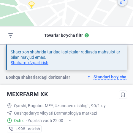
Tovarlar bo‘ycha filtr
0
Shaxrixon shahrida turidagi aptekalar radiusda mahsulotlar
bilan mavjud emas.
Shaharni o'zgartirish
Standart bo‘yicha
Boshqa shaharlardagi dorixonalar
MEXRFARM XK
Qarshi, Bogobot MFY, Uzunnavo qishlog‘i, 90/1-uy
Qashqadaryo viloyati Dermatologiya markazi
Ochiq
·
Yopilish vaqti 22:00
+998 (55) XXX-XX-XX
кo’rish