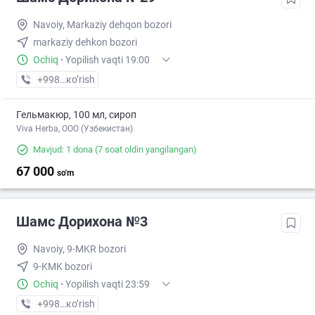
Navoiy, Markaziy dehqon bozori
markaziy dehkon bozori
Ochiq
·
Yopilish vaqti 19:00
+998 (79) XXX-XX-XX
кo’rish
Гельмакюр, 100 мл, сироп
Viva Herba, ООО (Узбекистан)
Mavjud: 1 dona
(7 soat oldin yangilangan)
67 000
so'm
Шамс Дорихона №3
Navoiy, 9-MKR bozori
9-KMK bozori
Ochiq
·
Yopilish vaqti 23:59
+998 (79) XXX-XX-XX
кo’rish